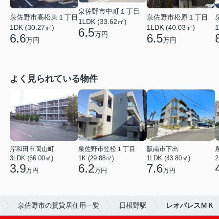
泉佐野市中町１丁目
泉佐野市高松東１丁目
泉佐野市松原１丁目
1LDK (33.62㎡)
1
1DK (30.27㎡)
1LDK (40.03㎡)
6.5
万円
6.6
6.5
万円
万円
よく見られている物件
岸和田市岡山町
泉佐野市笠松１丁目
阪南市下出
3LDK (66.00㎡)
1K (29.88㎡)
1LDK (43.80㎡)
2
3.9
6.2
7.6
万円
万円
万円
泉佐野市の賃貸居住用一覧
日根野駅
レオパレスＭＫ