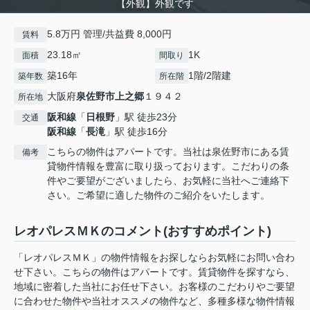
【外観】外観です
5.8万円 管理/共益費 8,000円
賃料
23.18㎡
1K
面積
間取り
築16年
1階/2階建
築年数
所在階
大阪府
泉佐野市
上之郷
１９４２
所在地
阪和線
「
日根野
」駅 徒歩23分
交通
阪和線
「
長滝
」駅 徒歩16分
こちらの物件はアパートです。当社は泉佐野市にある賃
備考
貸物件情報を豊富に取り扱っております。こだわりの条
件やご要望がございましたら、お気軽に当社へご連絡下
さい。ご希望に適した物件のご紹介をいたします。
レオパレスＭＫのコメント(おすすめポイント)
「レオパレスＭＫ」の物件情報をお探しならお気軽にお問い合わ
せ下さい。こちらの物件はアパートです。賃貸物件を探すなら、
地域に密着した当社にお任せ下さい。お客様のこだわりやご要望
に合わせた物件や当社オススメの物件など、多種多様な物件情報