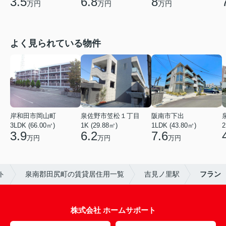
3.5
6.8
8
万円
万円
万円
よく見られている物件
岸和田市岡山町
泉佐野市笠松１丁目
阪南市下出
3LDK (66.00㎡)
1K (29.88㎡)
1LDK (43.80㎡)
2
3.9
6.2
7.6
万円
万円
万円
ト
泉南郡田尻町の賃貸居住用一覧
吉見ノ里駅
フラン
株式会社 ホームサポート