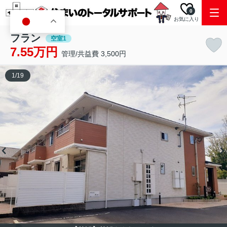
0
お気に入り
JA
フラン
空室1
7.55万円
管理/共益費 3,500円
1
/
19