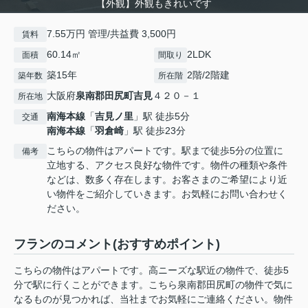
【外観】外観もきれいです
7.55万円 管理/共益費 3,500円
賃料
60.14㎡
2LDK
面積
間取り
築15年
2階/2階建
築年数
所在階
大阪府
泉南郡田尻町
吉見
４２０－１
所在地
南海本線
「
吉見ノ里
」駅 徒歩5分
交通
南海本線
「
羽倉崎
」駅 徒歩23分
こちらの物件はアパートです。駅まで徒歩5分の位置に
備考
立地する、アクセス良好な物件です。物件の種類や条件
などは、数多く存在します。お客さまのご希望により近
い物件をご紹介していきます。お気軽にお問い合わせく
ださい。
フランのコメント(おすすめポイント)
こちらの物件はアパートです。高ニーズな駅近の物件で、徒歩5
分で駅に行くことができます。こちら泉南郡田尻町の物件で気に
なるものが見つかれば、当社までお気軽にご連絡ください。物件