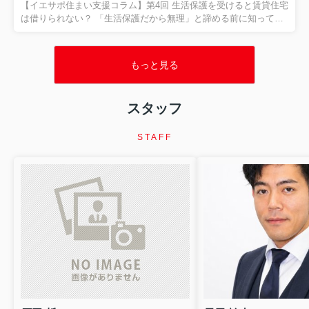
と。 今回は、その代表的なサインである、 「家賃滞納」 につい
【イエサポ住まい支援コラム】第4回 生活保護を受けると賃貸住宅
てお話しします。 家賃を滞納したら、すぐに退去...
は借りられない？ 「生活保護だから無理」と諦める前に知ってほ
しいこと 前回の振り返り 第3回では、 「高齢者はなぜ賃貸住宅を
借りにくいのか？」 についてお伝えしました。 高齢だからという
理由だけではなく、 「何かあったときに誰が対応するのか」 とい
もっと見る
う大家さん側の不安が、住まい探しを難しくしているケースがあ
ります。 そのため、保証会社や支援機関、居住支援法人などが関
わり、 「大家さんが一人で抱え込まなくていい環境」 をつくるこ
スタッフ
とが大切だとお伝えしました。 今回は、住まい相談の現場でも非
常に多い、 「生活保護を受けると賃貸住宅は借りられ...
STAFF