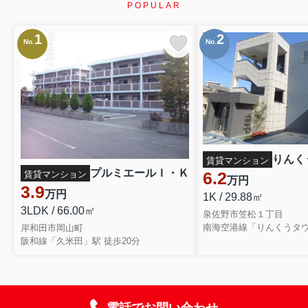
POPULAR
1
2
No.
No.
りんく
賃貸マンション
プルミエールＩ・Ｋ
6.2
賃貸マンション
万円
3.9
万円
1K / 29.88㎡
3LDK / 66.00㎡
泉佐野市笠松１丁目
南海空港線「りんくうタウ
岸和田市岡山町
阪和線「久米田」駅 徒歩20分