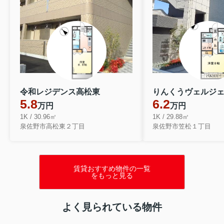
令和レジデンス高松東
りんくうヴェルジ
5.8
6.2
万円
万円
1K / 30.96㎡
1K / 29.88㎡
泉佐野市高松東２丁目
泉佐野市笠松１丁目
賃貸おすすめ物件の一覧
をもっと見る
よく見られている物件