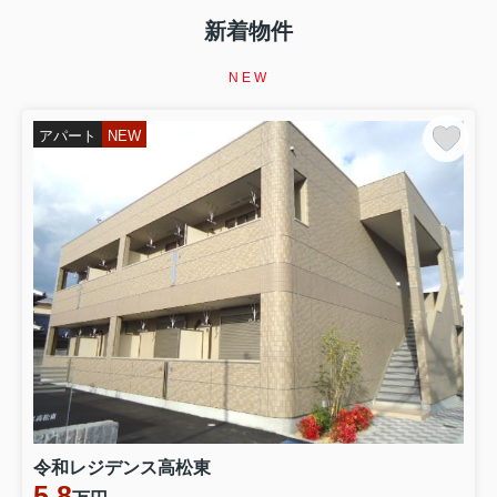
【イエサポ住まい支援コラム】第5回 家賃を滞納した
ら、すぐ退去しないといけない？ 家を失う前に知ってほ
新着物件
しい「家賃滞納」というサイン 前回の振り返り 第4回で
は、 「生活保護を受けると賃貸住宅は借りられない？」
NEW
というテーマを取り上げました。 生活保護を受給してい
ることだけで、 賃貸住...
アパート
NEW
2026.08.07
第4回【イエサポ住まい支援コラム】
【イエサポ住まい支援コラム】第4回 生活保護を受ける
と賃貸住宅は借りられない？ 「生活保護だから無理」と
諦める前に知ってほしいこと 前回の振り返り 第3回で
は、 「高齢者はなぜ賃貸住宅を借りにくいのか？」 につ
いてお伝えしました。 高齢だからという理由だけではな
く、 「何かあったとき...
2026.08.02
第2回【イエサポ住まい支援コラム】
【イエサポ住まい支援コラム】第2回 住宅セーフティネ
ット制度とは？ 「住まいに困ったとき、誰が支えてくれ
るの？」 前回の振り返り 第1回では、貝塚市社会福祉協
令和レジデンス高松東
議会様で行った講演をもとに、 「住まいを失ってからで
5.8
はなく、住まいを失う前に相談することが大切」 という