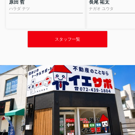
原田 哲
長尾 祐太
ハラダ テツ
ナガオ ユウタ
スタッフ一覧