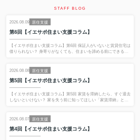
STAFF BLOG
2026.08.09
居住支援
第6回【イエサポ住まい支援コラム】
【イエサポ住まい支援コラム】第6回 保証人がいないと賃貸住宅は
借りられない？ 身寄りがなくても、住まいを諦める前にできるこ
と 前回の振り返り 第5回では、 「家賃を滞納したら、すぐ退去し
ないといけない？」 というテーマを取り上げました。 家賃滞納
は、 単なるお金の問題ではない場合があります。 失業や病気、生
2026.08.08
居住支援
活状況の変化など、 その背景に別の困りごとが隠れていることが
第5回【イエサポ住まい支援コラム】
あります。 だからこそ、 家賃滞納を責めるだけではなく、 「住
まいを失うサイン」として早く気付くこと が大切だとお伝えしま
した。 今回は、住まい相談の現場で非常によく聞く、 「保証人が
【イエサポ住まい支援コラム】第5回 家賃を滞納したら、すぐ退去
いないと賃貸住宅は借りられないの？」 という疑問...
しないといけない？ 家を失う前に知ってほしい「家賃滞納」とい
うサイン 前回の振り返り 第4回では、 「生活保護を受けると賃貸
住宅は借りられない？」 というテーマを取り上げました。 生活保
護を受給していることだけで、 賃貸住宅を借りられないわけでは
2026.08.07
居住支援
ありません。 一方で、 保証会社や初期費用、家賃、緊急連絡先な
第4回【イエサポ住まい支援コラム】
ど、 入居までに整理が必要なケースがあります。 そして何より大
切なのが、 困ってからではなく、困り始めた段階で相談するこ