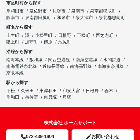
市区町村から探す
岸和田市
泉佐野市
貝塚市
泉南市
泉南郡熊取町
阪南市
泉南郡田尻町
和泉市
泉大津市
泉北郡忠岡町
町名から探す
土生町
澤
小松里町
日根野
下松町
西之内町
磯上町
加守町
鶴原
池尻町
沿線から探す
南海本線
阪和線
関西空港線
南海空港線
水間鉄道
南海電鉄泉北線
近鉄長野線
南海高野線
南海多奈川線
京阪本線
駅から探す
下松
久米田
東岸和田
和泉大宮
日根野
春木
岸和田
泉佐野
東貝塚
貝塚
株式会社 ホームサポート
072-439-1804
お問い合わせ