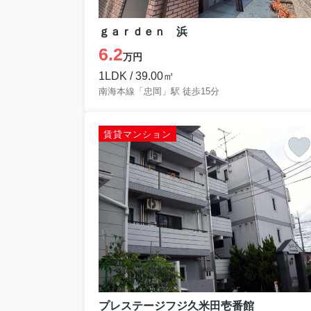
ｇａｒｄｅｎ 浜
6.2
万円
1LDK / 39.00㎡
南海本線「忠岡」駅 徒歩15分
賃貸マンション
プレステージフジ久米田壱番館