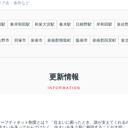
田駅
東岸和田駅
和泉大宮駅
春木駅
日根野駅
岸和田駅
泉佐
佐野市
貝塚市
泉南市
泉南郡熊取町
阪南市
泉南郡田尻町
泉
更新情報
INFORMATION
セーフティネット制度とは？ 「住まいに困ったとき、誰が支えてくれるの
住まいを失ってからではなく、住まいを失う前に相談することが大切」 と