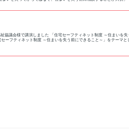
福祉協議会様で講演しました 「住宅セーフティネット制度 ～住まいを失
宅セーフティネット制度 ～住まいを失う前にできること～」をテーマと