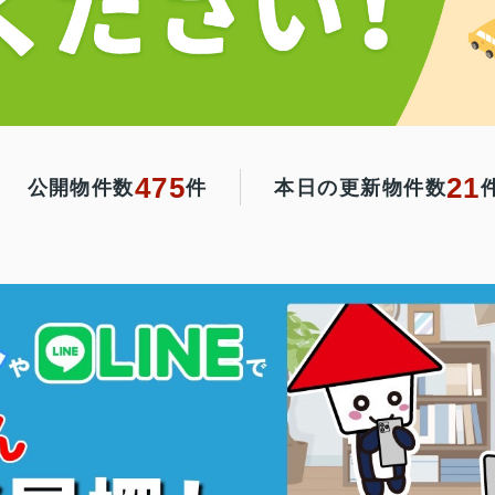
475
21
公開物件数
件
本日の更新物件数