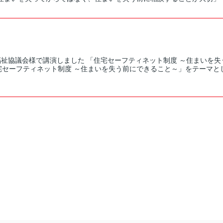
福祉協議会様で講演しました 「住宅セーフティネット制度 ～住まいを失
宅セーフティネット制度 ～住まいを失う前にできること～」をテーマと