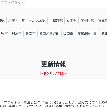
田駅
東岸和田駅
和泉大宮駅
日根野駅
春木駅
岸和田駅
泉佐
佐野市
貝塚市
泉南市
泉南郡熊取町
阪南市
泉南郡田尻町
泉
更新情報
INFORMATION
セーフティネット制度とは？ 「住まいに困ったとき、誰が支えてくれるの
住まいを失ってからではなく、住まいを失う前に相談することが大切」 と