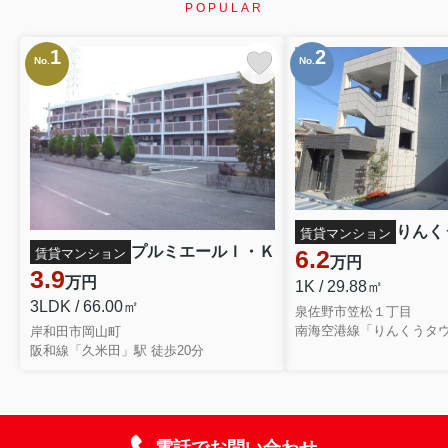
POPULAR
1
2
No.
No.
りんく
賃貸マンション
プルミエールＩ・Ｋ
6.2
賃貸マンション
万円
3.9
万円
1K / 29.88㎡
3LDK / 66.00㎡
泉佐野市笠松１丁目
南海空港線「りんくうタウ
岸和田市岡山町
阪和線「久米田」駅 徒歩20分