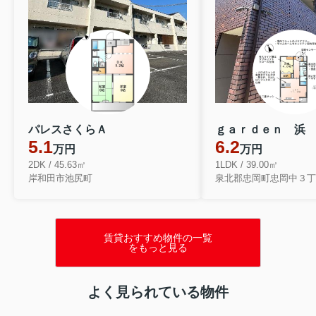
パレスさくらＡ
ｇａｒｄｅｎ 浜
5.1
6.2
万円
万円
2DK / 45.63㎡
1LDK / 39.00㎡
岸和田市池尻町
泉北郡忠岡町忠岡中３丁
賃貸おすすめ物件の一覧
をもっと見る
よく見られている物件