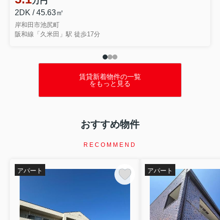
万円
を行いました。講演では、住まいを失...
2DK / 45.63㎡
岸和田市池尻町
阪和線「久米田」駅 徒歩17分
賃貸新着物件の一覧
をもっと見る
おすすめ物件
RECOMMEND
アパート
アパート