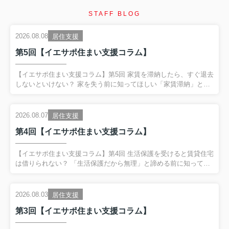
STAFF BLOG
2026.08.08
居住支援
第5回【イエサポ住まい支援コラム】
【イエサポ住まい支援コラム】第5回 家賃を滞納したら、すぐ退去
しないといけない？ 家を失う前に知ってほしい「家賃滞納」とい
うサイン 前回の振り返り 第4回では、 「生活保護を受けると賃貸
住宅は借りられない？」 というテーマを取り上げました。 生活保
護を受給していることだけで、 賃貸住宅を借りられないわけでは
2026.08.07
居住支援
ありません。 一方で、 保証会社や初期費用、家賃、緊急連絡先な
第4回【イエサポ住まい支援コラム】
ど、 入居までに整理が必要なケースがあります。 そして何より大
切なのが、 困ってからではなく、困り始めた段階で相談するこ
と。 今回は、その代表的なサインである、 「家賃滞納」 につい
【イエサポ住まい支援コラム】第4回 生活保護を受けると賃貸住宅
てお話しします。 家賃を滞納したら、すぐに退去...
は借りられない？ 「生活保護だから無理」と諦める前に知ってほ
しいこと 前回の振り返り 第3回では、 「高齢者はなぜ賃貸住宅を
借りにくいのか？」 についてお伝えしました。 高齢だからという
理由だけではなく、 「何かあったときに誰が対応するのか」 とい
2026.08.03
居住支援
う大家さん側の不安が、住まい探しを難しくしているケースがあ
第3回【イエサポ住まい支援コラム】
ります。 そのため、保証会社や支援機関、居住支援法人などが関
わり、 「大家さんが一人で抱え込まなくていい環境」 をつくるこ