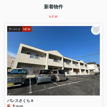
【イエサポ住まい支援コラム】第4回 生活保護を受ける
と賃貸住宅は借りられない？ 「生活保護だから無理」と
新着物件
諦める前に知ってほしいこと 前回の振り返り 第3回で
は、 「高齢者はなぜ賃貸住宅を借りにくいのか？」 につ
NEW
いてお伝えしました。 高齢だからという理由だけではな
く、 「何かあったとき...
アパート
NEW
2026.08.02
第2回【イエサポ住まい支援コラム】
【イエサポ住まい支援コラム】第2回 住宅セーフティネ
ット制度とは？ 「住まいに困ったとき、誰が支えてくれ
るの？」 前回の振り返り 第1回では、貝塚市社会福祉協
議会様で行った講演をもとに、 「住まいを失ってからで
はなく、住まいを失う前に相談することが大切」 という
テーマでお話ししました...
2026.07.21
第1回【イエサポ住まい支援コラム】
【イエサポ住まい支援コラム】第1回 社会福祉協議会様
で講演しました 「住宅セーフティネット制度 ～住まいを
失う前にできること～」 先日、貝塚市社会福祉協議会様
パレスさくらＡ
で、職員の皆さまを対象に「住宅セーフティネット制度
5.1
～住まいを失う前にできること～」をテーマとした講演