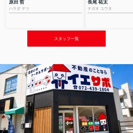
原田 哲
長尾 祐太
ハラダ テツ
ナガオ ユウタ
スタッフ一覧