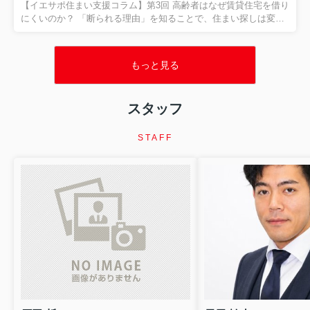
とが大切だとお伝えしました。 今回は、住まい相談の現場でも非
【イエサポ住まい支援コラム】第3回 高齢者はなぜ賃貸住宅を借り
常に多い、 「生活保護を受けると賃貸住宅は借りられ...
にくいのか？ 「断られる理由」を知ることで、住まい探しは変わ
ります 前回の振り返り 第2回では、「住宅セーフティネット制
度」と「居住支援法人」についてご紹介しました。 住まいに困る
方を地域全体で支える制度があり、その制度を活用するために
もっと見る
は、行政・福祉・医療・不動産が連携することが大切だというお
話をしました。 今回は、私たちが日々もっとも多く相談を受ける
テーマの一つ、 「高齢者はなぜ賃貸住宅を借りにくいのか？」 に
スタッフ
ついて、現場の経験をもとにお伝えします。 「高齢だから断られ
た」 本当に年齢だけが理由なのでしょうか？ 「75歳だから...
STAFF