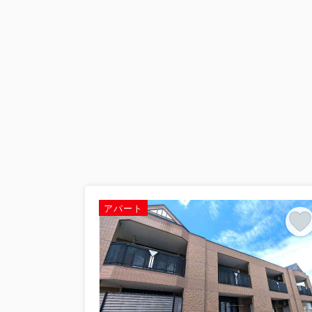
2026.07.21
第1回【イエサポ住まい支援コラム】
【イエサポ住まい支援コラム】第1回 社会
祉協議会様で、職員の皆さまを対象に「住
失...
アパート