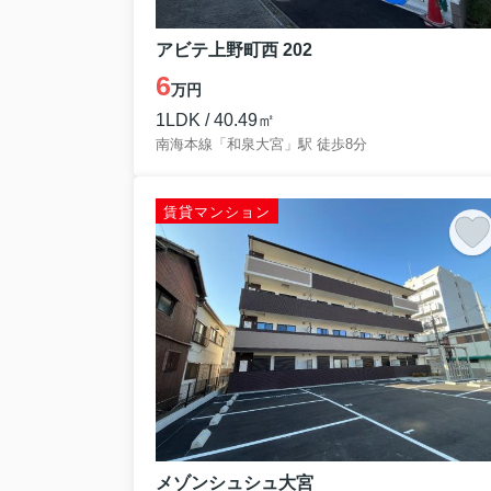
アビテ上野町西 202
6
万円
1LDK / 40.49㎡
南海本線「和泉大宮」駅 徒歩8分
賃貸マンション
メゾンシュシュ大宮