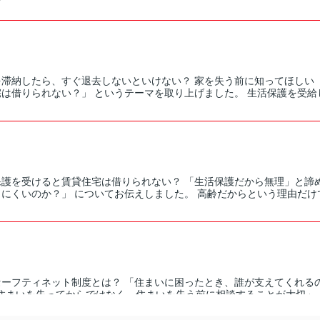
を滞納したら、すぐ退去しないといけない？ 家を失う前に知ってほしい
は借りられない？」 というテーマを取り上げました。 生活保護を受給し
保護を受けると賃貸住宅は借りられない？ 「生活保護だから無理」と諦
にくいのか？」 についてお伝えしました。 高齢だからという理由だけで
セーフティネット制度とは？ 「住まいに困ったとき、誰が支えてくれるの
住まいを失ってからではなく、住まいを失う前に相談することが大切」 と