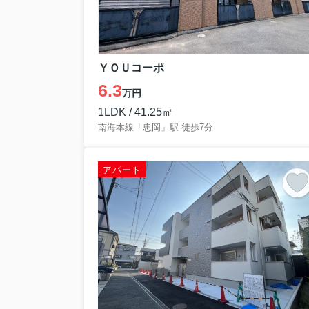
ＹＯＵコーポ
6.3
万円
1LDK / 41.25㎡
南海本線「忠岡」駅 徒歩7分
アパート