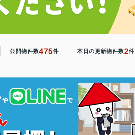
475
2
公開物件数
件
本日の更新物件数
件