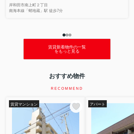
を行いました。講演では、住まいを失...
岸和田市南上町２丁目
南海本線「蛸地蔵」駅 徒歩7分
賃貸新着物件の一覧
をもっと見る
おすすめ物件
RECOMMEND
賃貸マンション
アパート