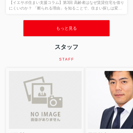
とが大切だとお伝えしました。 今回は、住まい相談の現場でも非
【イエサポ住まい支援コラム】第3回 高齢者はなぜ賃貸住宅を借り
常に多い、 「生活保護を受けると賃貸住宅は借りられ...
にくいのか？ 「断られる理由」を知ることで、住まい探しは変わ
ります 前回の振り返り 第2回では、「住宅セーフティネット制
度」と「居住支援法人」についてご紹介しました。 住まいに困る
方を地域全体で支える制度があり、その制度を活用するために
もっと見る
は、行政・福祉・医療・不動産が連携することが大切だというお
話をしました。 今回は、私たちが日々もっとも多く相談を受ける
テーマの一つ、 「高齢者はなぜ賃貸住宅を借りにくいのか？」 に
スタッフ
ついて、現場の経験をもとにお伝えします。 「高齢だから断られ
た」 本当に年齢だけが理由なのでしょうか？ 「75歳だから...
STAFF