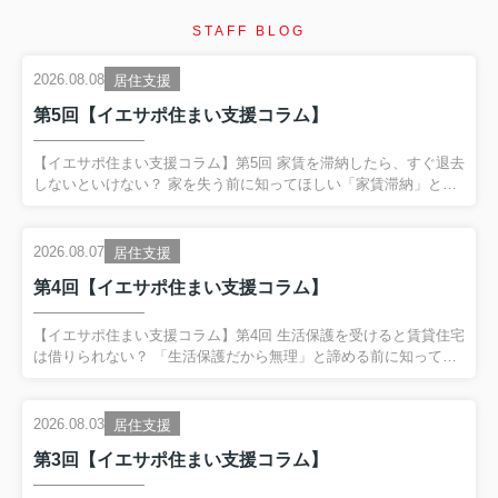
STAFF BLOG
2026.08.08
居住支援
第5回【イエサポ住まい支援コラム】
【イエサポ住まい支援コラム】第5回 家賃を滞納したら、すぐ退去
しないといけない？ 家を失う前に知ってほしい「家賃滞納」とい
うサイン 前回の振り返り 第4回では、 「生活保護を受けると賃貸
住宅は借りられない？」 というテーマを取り上げました。 生活保
護を受給していることだけで、 賃貸住宅を借りられないわけでは
2026.08.07
居住支援
ありません。 一方で、 保証会社や初期費用、家賃、緊急連絡先な
第4回【イエサポ住まい支援コラム】
ど、 入居までに整理が必要なケースがあります。 そして何より大
切なのが、 困ってからではなく、困り始めた段階で相談するこ
と。 今回は、その代表的なサインである、 「家賃滞納」 につい
【イエサポ住まい支援コラム】第4回 生活保護を受けると賃貸住宅
てお話しします。 家賃を滞納したら、すぐに退去...
は借りられない？ 「生活保護だから無理」と諦める前に知ってほ
しいこと 前回の振り返り 第3回では、 「高齢者はなぜ賃貸住宅を
借りにくいのか？」 についてお伝えしました。 高齢だからという
理由だけではなく、 「何かあったときに誰が対応するのか」 とい
2026.08.03
居住支援
う大家さん側の不安が、住まい探しを難しくしているケースがあ
第3回【イエサポ住まい支援コラム】
ります。 そのため、保証会社や支援機関、居住支援法人などが関
わり、 「大家さんが一人で抱え込まなくていい環境」 をつくるこ