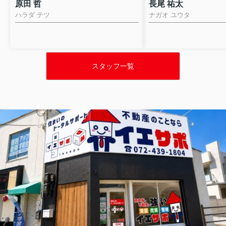
原田 哲
長尾 祐太
ハラダ テツ
ナガオ ユウタ
スタッフ一覧