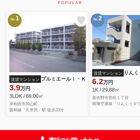
POPULAR
1
2
No.
No.
りんく
賃貸マンション
プルミエールＩ・Ｋ
6.2
賃貸マンション
万円
3.9
万円
1K / 29.88㎡
3LDK / 66.00㎡
泉佐野市笠松１丁目
南海空港線「りんくうタウ
岸和田市岡山町
阪和線「久米田」駅 徒歩20分