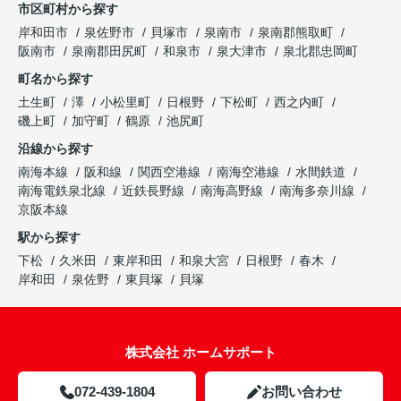
市区町村から探す
岸和田市
泉佐野市
貝塚市
泉南市
泉南郡熊取町
阪南市
泉南郡田尻町
和泉市
泉大津市
泉北郡忠岡町
町名から探す
土生町
澤
小松里町
日根野
下松町
西之内町
磯上町
加守町
鶴原
池尻町
沿線から探す
南海本線
阪和線
関西空港線
南海空港線
水間鉄道
南海電鉄泉北線
近鉄長野線
南海高野線
南海多奈川線
京阪本線
駅から探す
下松
久米田
東岸和田
和泉大宮
日根野
春木
岸和田
泉佐野
東貝塚
貝塚
株式会社 ホームサポート
072-439-1804
お問い合わせ