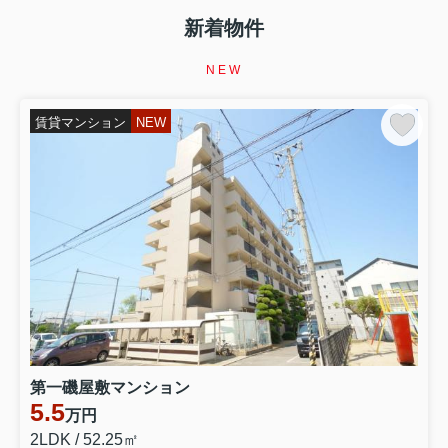
【イエサポ住まい支援コラム】第4回 生活保護を受ける
と賃貸住宅は借りられない？ 「生活保護だから無理」と
新着物件
諦める前に知ってほしいこと 前回の振り返り 第3回で
は、 「高齢者はなぜ賃貸住宅を借りにくいのか？」 につ
NEW
いてお伝えしました。 高齢だからという理由だけではな
く、 「何かあったとき...
賃貸マンション
NEW
2026.08.02
第2回【イエサポ住まい支援コラム】
【イエサポ住まい支援コラム】第2回 住宅セーフティネ
ット制度とは？ 「住まいに困ったとき、誰が支えてくれ
るの？」 前回の振り返り 第1回では、貝塚市社会福祉協
議会様で行った講演をもとに、 「住まいを失ってからで
はなく、住まいを失う前に相談することが大切」 という
テーマでお話ししました...
2026.07.21
第1回【イエサポ住まい支援コラム】
【イエサポ住まい支援コラム】第1回 社会福祉協議会様
第一磯屋敷マンション
で講演しました 「住宅セーフティネット制度 ～住まいを
5.5
失う前にできること～」 先日、貝塚市社会福祉協議会様
万円
で、職員の皆さまを対象に「住宅セーフティネット制度
2LDK / 52.25㎡
～住まいを失う前にできること～」をテーマとした講演