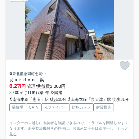
泉北郡忠岡町忠岡中
ｇａｒｄｅｎ 浜
6.2
万円
管理/共益費3,000円
39.00㎡ (1LDK) /築9年 /2階建
南海本線「忠岡」駅 徒歩15分
南海本線「泉大津」駅 徒歩31分
駐輪場
CATV
光ファイバー
防犯カメラ
耐震構造
インターホン越しに来訪者を確認できるので、トラブルを回避しやすく
なります。浴室乾燥機付きの物件は、お風呂に干せば部屋干し...
もっと
見る