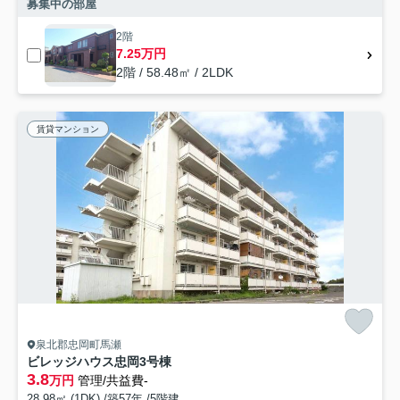
募集中の部屋
2階
7.25万円
2階 / 58.48㎡ / 2LDK
賃貸マンション
泉北郡忠岡町馬瀬
ビレッジハウス忠岡3号棟
3.8
万円
管理/共益費-
28.98㎡ (1DK) /築57年 /5階建