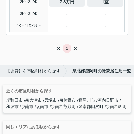
7.3万円
1室
2K～2LDK
-
-
3K～3LDK
-
-
4K～4LDK以上
1
【賃貸】を市区町村から探す
泉北郡忠岡町の賃貸居住用一覧
近くの市区町村から探す
岸和田市
泉大津市
貝塚市
泉佐野市
寝屋川市
河内長野市
和泉市
泉南市
阪南市
泉南郡熊取町
泉南郡田尻町
泉南郡岬町
同じエリアにある駅から探す