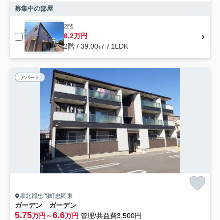
募集中の部屋
2階
6.2万円
2階 / 39.00㎡ / 1LDK
アパート
泉北郡忠岡町忠岡東
ガーデン ガーデン
5.75
6.6
万円～
万円
管理/共益費3,500円