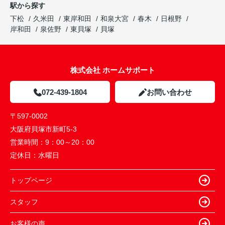
駅から探す
下松
久米田
東岸和田
和泉大宮
春木
日根野
岸和田
泉佐野
東貝塚
貝塚
株式会社 ホームサポート
072-439-1804
お問い合わせ
〒597-0002
大阪府貝塚市新町5-3
営業時間：
9：00～20：00
定休日：
水曜日
トップページ
スタッフ
お客様の声