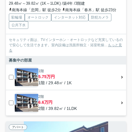
29.48㎡～39.82㎡ (1K～1LDK) /築4年 /3階建
南海本線「忠岡」駅 徒歩2分
南海本線「春木」駅 徒歩23分
駐輪場
オートロック
インターネット対応
防犯カメラ
公共下水
セキュリティ面は、TVインターホン・オートロックなど充実しているの
で安心して生活できます。室内設備は洗面所独立・浴室乾燥...
もっと見
る
募集中の部屋
1階
5.75万円
1階 / 29.48㎡ / 1K
2階
6.6万円
2階 / 39.82㎡ / 1LDK
アパート