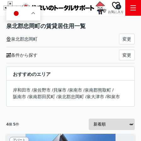
0
お気に入り
JA
泉北郡忠岡町の賃貸居住用一覧
泉北郡忠岡町
変更
条件から探す
変更
おすすめのエリア
岸和田市
/
泉佐野市
/
貝塚市
/
泉南市
/
泉南郡熊取町
/
阪南市
/
泉南郡田尻町
/
泉北郡忠岡町
/
泉大津市
/
和泉市
4
棟
5
件
アパート