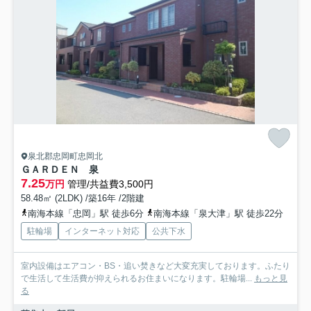
泉北郡忠岡町忠岡北
ＧＡＲＤＥＮ 泉
7.25
万円
管理/共益費3,500円
58.48㎡ (2LDK) /築16年 /2階建
南海本線「忠岡」駅 徒歩6分
南海本線「泉大津」駅 徒歩22分
駐輪場
インターネット対応
公共下水
室内設備はエアコン・BS・追い焚きなど大変充実しております。ふたり
で生活して生活費が抑えられるお住まいになります。駐輪場...
もっと見
る