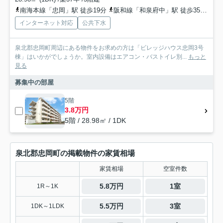
南海本線「忠岡」駅 徒歩19分
阪和線「和泉府中」駅 徒歩35分
南
インターネット対応
公共下水
泉北郡忠岡町周辺にある物件をお求めの方は「ビレッジハウス忠岡3号
棟」はいかがでしょうか。室内設備はエアコン・バストイレ別...
もっと
見る
募集中の部屋
5階
3.8万円
5階 / 28.98㎡ / 1DK
泉北郡忠岡町の掲載物件の家賃相場
家賃相場
空室件数
5.8万円
1室
1R～1K
5.5万円
3室
1DK～1LDK