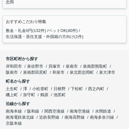
忠岡
おすすめこだわり特集
敷金・礼金0円(132件)
ペットOK(40件)
生活保護・居住支援・外国籍の方向け(1件)
市区町村から探す
岸和田市
泉佐野市
貝塚市
泉南市
泉南郡熊取町
阪南市
泉南郡田尻町
和泉市
泉北郡忠岡町
泉大津市
町名から探す
土生町
澤
小松里町
日根野
下松町
西之内町
磯上町
加守町
鶴原
池尻町
沿線から探す
南海本線
阪和線
関西空港線
南海空港線
水間鉄道
南海電鉄泉北線
近鉄長野線
南海高野線
南海多奈川線
京阪本線