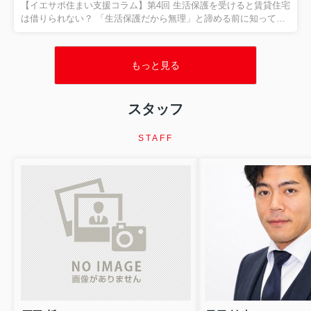
と。 今回は、その代表的なサインである、 「家賃滞納」 につい
【イエサポ住まい支援コラム】第4回 生活保護を受けると賃貸住宅
てお話しします。 家賃を滞納したら、すぐに退去...
は借りられない？ 「生活保護だから無理」と諦める前に知ってほ
しいこと 前回の振り返り 第3回では、 「高齢者はなぜ賃貸住宅を
借りにくいのか？」 についてお伝えしました。 高齢だからという
理由だけではなく、 「何かあったときに誰が対応するのか」 とい
もっと見る
う大家さん側の不安が、住まい探しを難しくしているケースがあ
ります。 そのため、保証会社や支援機関、居住支援法人などが関
わり、 「大家さんが一人で抱え込まなくていい環境」 をつくるこ
スタッフ
とが大切だとお伝えしました。 今回は、住まい相談の現場でも非
常に多い、 「生活保護を受けると賃貸住宅は借りられ...
STAFF