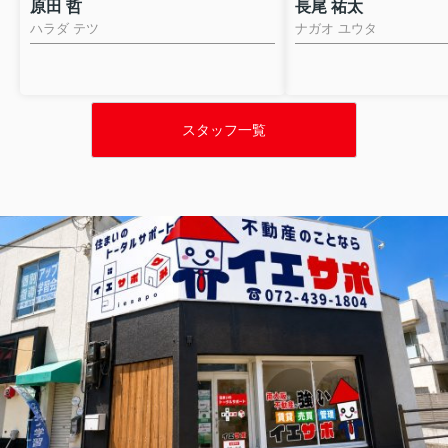
原田 哲
長尾 祐太
ハラダ テツ
ナガオ ユウタ
スタッフ一覧