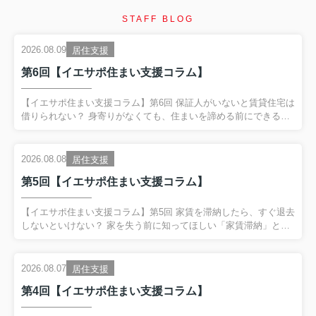
STAFF BLOG
2026.08.09
居住支援
第6回【イエサポ住まい支援コラム】
【イエサポ住まい支援コラム】第6回 保証人がいないと賃貸住宅は
借りられない？ 身寄りがなくても、住まいを諦める前にできるこ
と 前回の振り返り 第5回では、 「家賃を滞納したら、すぐ退去し
ないといけない？」 というテーマを取り上げました。 家賃滞納
は、 単なるお金の問題ではない場合があります。 失業や病気、生
2026.08.08
居住支援
活状況の変化など、 その背景に別の困りごとが隠れていることが
第5回【イエサポ住まい支援コラム】
あります。 だからこそ、 家賃滞納を責めるだけではなく、 「住
まいを失うサイン」として早く気付くこと が大切だとお伝えしま
した。 今回は、住まい相談の現場で非常によく聞く、 「保証人が
【イエサポ住まい支援コラム】第5回 家賃を滞納したら、すぐ退去
いないと賃貸住宅は借りられないの？」 という疑問...
しないといけない？ 家を失う前に知ってほしい「家賃滞納」とい
うサイン 前回の振り返り 第4回では、 「生活保護を受けると賃貸
住宅は借りられない？」 というテーマを取り上げました。 生活保
護を受給していることだけで、 賃貸住宅を借りられないわけでは
2026.08.07
居住支援
ありません。 一方で、 保証会社や初期費用、家賃、緊急連絡先な
第4回【イエサポ住まい支援コラム】
ど、 入居までに整理が必要なケースがあります。 そして何より大
切なのが、 困ってからではなく、困り始めた段階で相談するこ