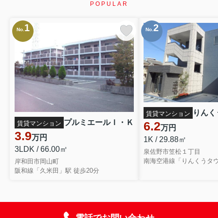
POPULAR
1
2
No.
No.
りんく
賃貸マンション
プルミエールＩ・Ｋ
6.2
賃貸マンション
万円
3.9
万円
1K / 29.88㎡
3LDK / 66.00㎡
泉佐野市笠松１丁目
南海空港線「りんくうタウ
岸和田市岡山町
阪和線「久米田」駅 徒歩20分