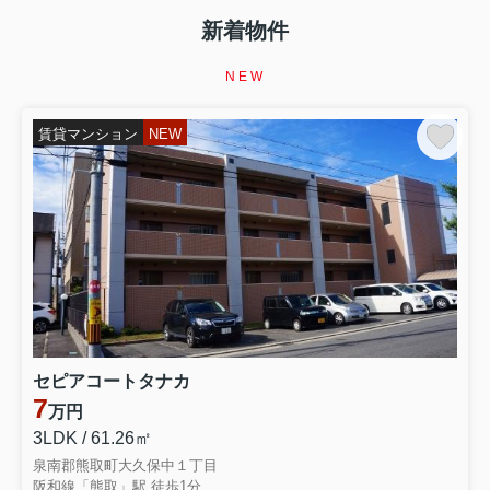
【イエサポ住まい支援コラム】第5回 家賃を滞納した
ら、すぐ退去しないといけない？ 家を失う前に知ってほ
新着物件
しい「家賃滞納」というサイン 前回の振り返り 第4回で
は、 「生活保護を受けると賃貸住宅は借りられない？」
NEW
というテーマを取り上げました。 生活保護を受給してい
ることだけで、 賃貸住...
賃貸マンション
NEW
2026.08.07
第4回【イエサポ住まい支援コラム】
【イエサポ住まい支援コラム】第4回 生活保護を受ける
と賃貸住宅は借りられない？ 「生活保護だから無理」と
諦める前に知ってほしいこと 前回の振り返り 第3回で
は、 「高齢者はなぜ賃貸住宅を借りにくいのか？」 につ
いてお伝えしました。 高齢だからという理由だけではな
く、 「何かあったとき...
2026.08.02
セピアコートタナカ
第2回【イエサポ住まい支援コラム】
7
万円
【イエサポ住まい支援コラム】第2回 住宅セーフティネ
ット制度とは？ 「住まいに困ったとき、誰が支えてくれ
3LDK / 61.26㎡
るの？」 前回の振り返り 第1回では、貝塚市社会福祉協
泉南郡熊取町大久保中１丁目
議会様で行った講演をもとに、 「住まいを失ってからで
阪和線「熊取」駅 徒歩1分
はなく、住まいを失う前に相談することが大切」 という