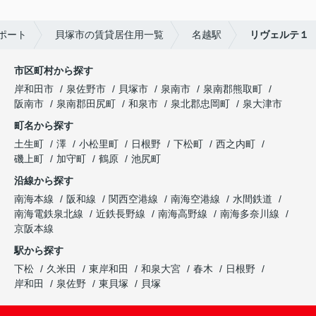
ポート
貝塚市の賃貸居住用一覧
名越駅
リヴェルテ１
市区町村から探す
岸和田市
泉佐野市
貝塚市
泉南市
泉南郡熊取町
阪南市
泉南郡田尻町
和泉市
泉北郡忠岡町
泉大津市
町名から探す
土生町
澤
小松里町
日根野
下松町
西之内町
磯上町
加守町
鶴原
池尻町
沿線から探す
南海本線
阪和線
関西空港線
南海空港線
水間鉄道
南海電鉄泉北線
近鉄長野線
南海高野線
南海多奈川線
京阪本線
駅から探す
下松
久米田
東岸和田
和泉大宮
春木
日根野
岸和田
泉佐野
東貝塚
貝塚