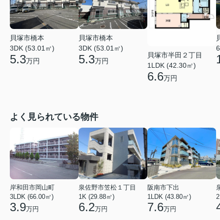
貝塚市橋本
貝塚市橋本
3DK (53.01㎡)
3DK (53.01㎡)
6
貝塚市半田２丁目
5.3
5.3
万円
万円
1LDK (42.30㎡)
6.6
万円
よく見られている物件
岸和田市岡山町
泉佐野市笠松１丁目
阪南市下出
3LDK (66.00㎡)
1K (29.88㎡)
1LDK (43.80㎡)
2
3.9
6.2
7.6
万円
万円
万円