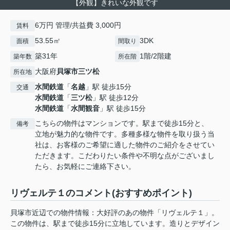
【外観】きれいな外観です
6万円 管理/共益費 3,000円
賃料
53.55㎡
3DK
面積
間取り
築31年
1階/2階建
築年数
所在階
大阪府
貝塚市
三ツ松
所在地
水間鉄道
「
名越
」駅 徒歩15分
交通
水間鉄道
「
三ツ松
」駅 徒歩12分
水間鉄道
「
水間観音
」駅 徒歩15分
こちらの物件はマンションです。駅まで徒歩15分と、
備考
立地が魅力的な物件です。多種多様な物件を取り扱う当
社は、お客様のご希望に適した物件のご紹介をさせてい
ただきます。こだわりたい条件や不明な点がございまし
たら、お気軽にご連絡下さい。
リヴェルテ１のコメント(おすすめポイント)
貝塚市近辺での物件情報：大好評のあの物件「リヴェルテ１」。
この物件は、駅まで徒歩15分に立地しています。造りとデザイン