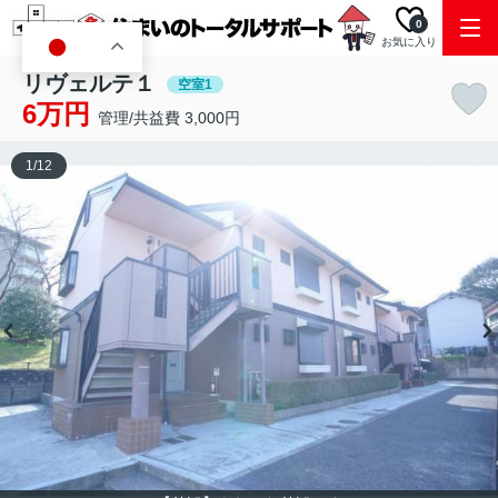
0
お気に入り
JA
リヴェルテ１
空室1
6万円
管理/共益費 3,000円
1
/
12