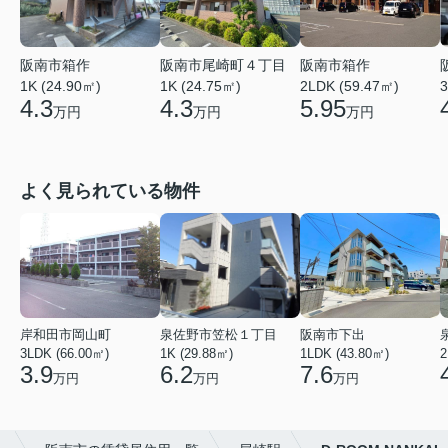
阪南市箱作
阪南市尾崎町４丁目
阪南市箱作
1K (24.90㎡)
1K (24.75㎡)
2LDK (59.47㎡)
3
4.3
4.3
5.95
万円
万円
万円
よく見られている物件
岸和田市岡山町
泉佐野市笠松１丁目
阪南市下出
3LDK (66.00㎡)
1K (29.88㎡)
1LDK (43.80㎡)
2
3.9
6.2
7.6
万円
万円
万円