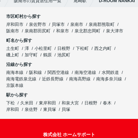
ト
阪南市の賃貸居住用一覧
尾崎駅
D-ROOM NANKAI
市区町村から探す
岸和田市
泉佐野市
貝塚市
泉南市
泉南郡熊取町
阪南市
泉南郡田尻町
和泉市
泉北郡忠岡町
泉大津市
町名から探す
土生町
澤
小松里町
日根野
下松町
西之内町
磯上町
加守町
鶴原
池尻町
沿線から探す
南海本線
阪和線
関西空港線
南海空港線
水間鉄道
南海電鉄泉北線
近鉄長野線
南海高野線
南海多奈川線
京阪本線
駅から探す
下松
久米田
東岸和田
和泉大宮
日根野
春木
岸和田
泉佐野
東貝塚
貝塚
株式会社 ホームサポート