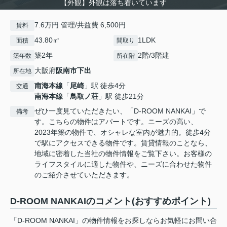
【外観】外観は落ち着いています
7.6万円 管理/共益費 6,500円
賃料
43.80㎡
1LDK
面積
間取り
築2年
2階/3階建
築年数
所在階
大阪府
阪南市
下出
所在地
南海本線
「
尾崎
」駅 徒歩4分
交通
南海本線
「
鳥取ノ荘
」駅 徒歩21分
ぜひ一度見ていただきたい、「D-ROOM NANKAI」で
備考
す。こちらの物件はアパートです。ニーズの高い、
2023年築の物件で、オシャレな室内が魅力的。徒歩4分
で駅にアクセスできる物件です。賃貸情報のことなら、
地域に密着した当社の物件情報をご覧下さい。お客様の
ライフスタイルに適した物件や、ニーズに合わせた物件
のご紹介させていただきます。
D-ROOM NANKAIのコメント(おすすめポイント)
「D-ROOM NANKAI」の物件情報をお探しならお気軽にお問い合