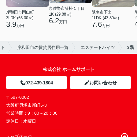
泉佐野市笠松１丁目
岸和田市岡山町
阪南市下出
1K (29.88㎡)
2
3LDK (66.00㎡)
1LDK (43.80㎡)
6.2
万円
3.9
7.6
万円
万円
ート
岸和田市の賃貸居住用一覧
エステートハイツ
3階
株式会社 ホームサポート
072-439-1804
お問い合わせ
〒597-0002
大阪府貝塚市新町5-3
営業時間：
9：00～20：00
定休日：
水曜日
トップページ