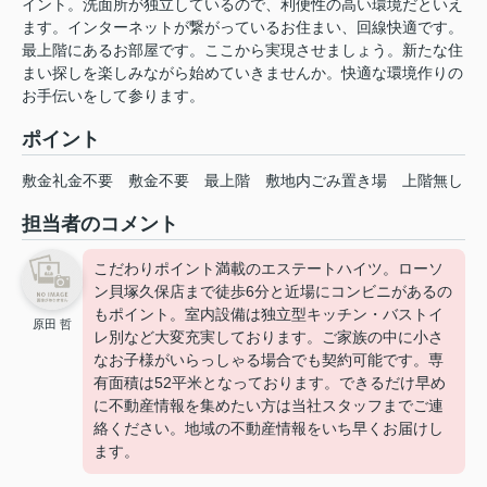
イント。洗面所が独立しているので、利便性の高い環境だといえ
ます。インターネットが繋がっているお住まい、回線快適です。
最上階にあるお部屋です。ここから実現させましょう。新たな住
まい探しを楽しみながら始めていきませんか。快適な環境作りの
お手伝いをして参ります。
ポイント
敷金礼金不要
敷金不要
最上階
敷地内ごみ置き場
上階無し
担当者のコメント
こだわりポイント満載のエステートハイツ。ローソ
ン貝塚久保店まで徒歩6分と近場にコンビニがあるの
もポイント。室内設備は独立型キッチン・バストイ
原田 哲
レ別など大変充実しております。ご家族の中に小さ
なお子様がいらっしゃる場合でも契約可能です。専
有面積は52平米となっております。できるだけ早め
に不動産情報を集めたい方は当社スタッフまでご連
絡ください。地域の不動産情報をいち早くお届けし
ます。