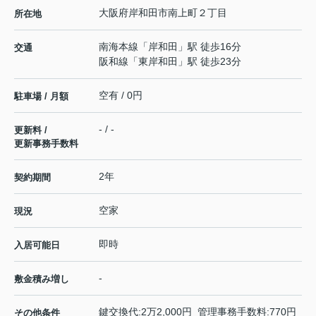
大阪府
岸和田市
南上町
２丁目
所在地
南海本線
「
岸和田
」駅 徒歩16分
交通
阪和線
「
東岸和田
」駅 徒歩23分
空有 / 0円
駐車場 / 月額
- / -
更新料 /
更新事務手数料
2年
契約期間
空家
現況
即時
入居可能日
-
敷金積み増し
鍵交換代:2万2,000円 管理事務手数料:770円
その他条件