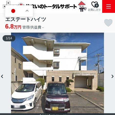
0
お気に入り
JA
エステートハイツ
6.8
万円
管理/共益費 -
1
/
14