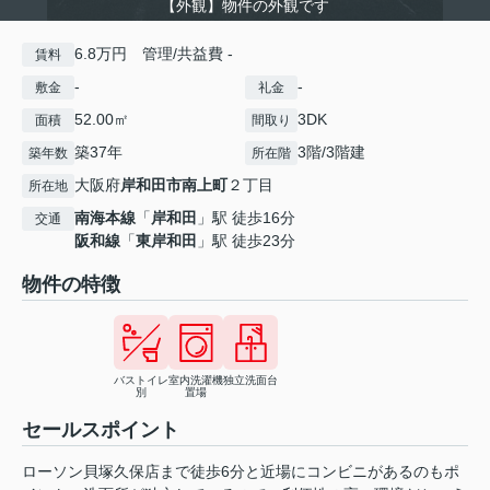
【外観】物件の外観です
6.8万円 管理/共益費 -
賃料
-
-
敷金
礼金
52.00㎡
3DK
面積
間取り
築37年
3階/3階建
築年数
所在階
大阪府
岸和田市
南上町
２丁目
所在地
南海本線
「
岸和田
」駅 徒歩16分
交通
阪和線
「
東岸和田
」駅 徒歩23分
物件の特徴
バストイレ
室内洗濯機
独立洗面台
別
置場
セールスポイント
ローソン貝塚久保店まで徒歩6分と近場にコンビニがあるのもポ