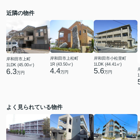
近隣の物件
岸和田市上松町
岸和田市小松里町
岸和田市上町
1R (43.50㎡)
1LDK (44.41㎡)
1LDK (45.00㎡)
4.4
5.6
6.3
万円
万円
万円
1
よく見られている物件