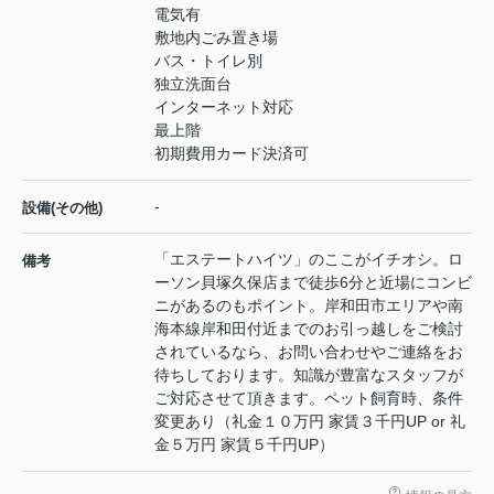
電気有
敷地内ごみ置き場
バス・トイレ別
独立洗面台
インターネット対応
最上階
初期費用カード決済可
-
設備(その他)
「エステートハイツ」のここがイチオシ。ロ
備考
ーソン貝塚久保店まで徒歩6分と近場にコンビ
ニがあるのもポイント。岸和田市エリアや南
海本線岸和田付近までのお引っ越しをご検討
されているなら、お問い合わせやご連絡をお
待ちしております。知識が豊富なスタッフが
ご対応させて頂きます。ペット飼育時、条件
変更あり（礼金１０万円 家賃３千円UP or 礼
金５万円 家賃５千円UP）