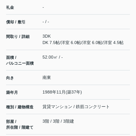
-
礼金
- / -
償却 / 敷引
3DK
間取り / 詳細
DK 7.5帖
/
洋室 6.0帖
/
洋室 6.0帖
/
洋室 4.5帖
52.00㎡ / -
面積 /
バルコニー面積
南東
向き
1988年11月(築37年)
築年月
賃貸マンション / 鉄筋コンクリート
種別 / 建物構造
3階 / 3階 / 3階建
部屋 /
所在階 / 階建て