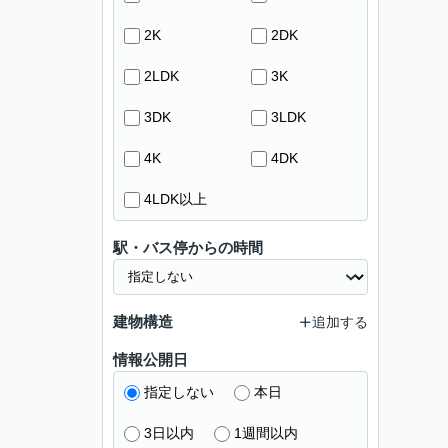
2K
2DK
2LDK
3K
3DK
3LDK
4K
4DK
4LDK以上
駅・バス停からの時間
建物構造
追加する
情報公開日
指定しない
本日
3日以内
1週間以内