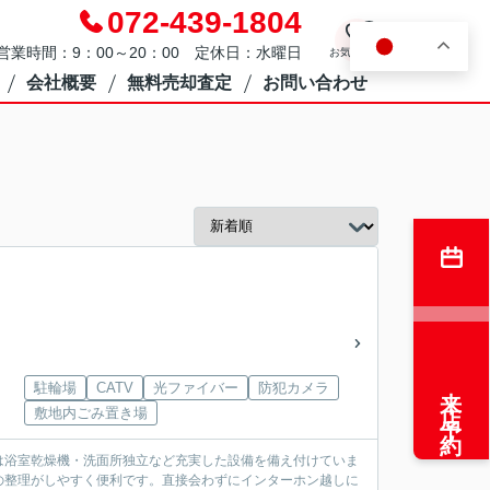
072-439-1804
0
JA
営業時間：9：00～20：00 定休日：水曜日
お気に入り
会社概要
無料売却査定
お問い合わせ
来店予約
駐輪場
CATV
光ファイバー
防犯カメラ
敷地内ごみ置き場
は浴室乾燥機・洗面所独立など充実した設備を備え付けていま
の整理がしやすく便利です。直接会わずにインターホン越しに