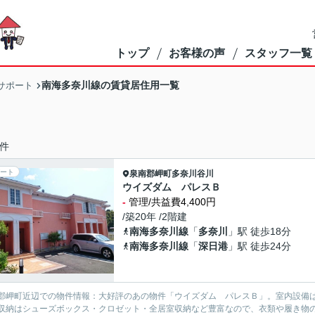
トップ
お客様の声
スタッフ一覧
南海多奈川線の賃貸居住用一覧
サポート
件
ート
泉南郡岬町
多奈川谷川
ウイズダム パレスＢ
-
管理/共益費4,400円
/築20年 /2階建
南海多奈川線
「
多奈川
」駅 徒歩18分
南海多奈川線
「
深日港
」駅 徒歩24分
郡岬町近辺での物件情報：大好評のあの物件「ウイズダム パレスＢ」。室内設備
収納はシューズボックス・クロゼット・全居室収納など豊富なので、衣類や履き物