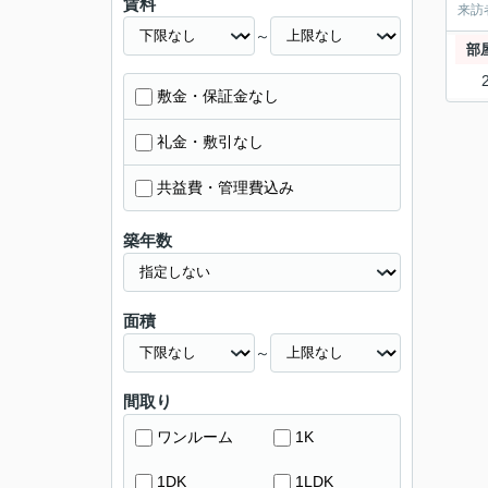
賃料
来訪
～
部
敷金・保証金なし
礼金・敷引なし
共益費・管理費込み
築年数
面積
～
間取り
ワンルーム
1K
1DK
1LDK