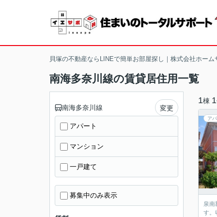
貝塚の不動産ならLINEで簡単お部屋探し｜株式会社ホーム
南海多奈川線の賃貸居住用一覧
1
1
棟
南海多奈川線
変更
アパ
アパート
マンション
一戸建て
募集中のみ表示
泉南
す。