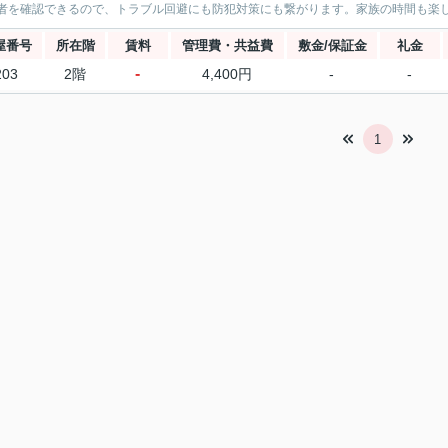
者を確認できるので、トラブル回避にも防犯対策にも繋がります。家族の時間も楽し
屋番号
所在階
賃料
管理費・共益費
敷金/保証金
礼金
-
203
2階
4,400円
-
-
1