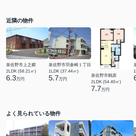
近隣の物件
泉佐野市上之郷
泉佐野市羽倉崎１丁目
2LDK (58.21㎡)
1LDK (37.44㎡)
1
泉佐野市鶴原
6.3
5.7
万円
万円
2LDK (54.40㎡)
7.7
万円
よく見られている物件