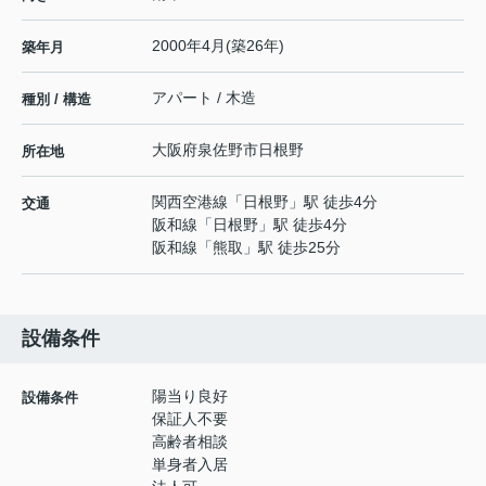
2000年4月(築26年)
築年月
アパート / 木造
種別 / 構造
大阪府
泉佐野市
日根野
所在地
関西空港線
「
日根野
」駅 徒歩4分
交通
阪和線
「
日根野
」駅 徒歩4分
阪和線
「
熊取
」駅 徒歩25分
設備条件
陽当り良好
設備条件
保証人不要
高齢者相談
単身者入居