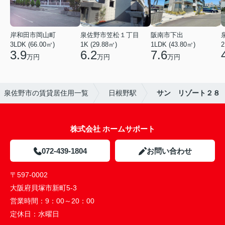
岸和田市岡山町
泉佐野市笠松１丁目
阪南市下出
3LDK (66.00㎡)
1K (29.88㎡)
1LDK (43.80㎡)
2
3.9
6.2
7.6
万円
万円
万円
泉佐野市の賃貸居住用一覧
日根野駅
サン リゾート２８
株式会社 ホームサポート
072-439-1804
お問い合わせ
〒597-0002
大阪府貝塚市新町5-3
営業時間：
9：00～20：00
定休日：
水曜日