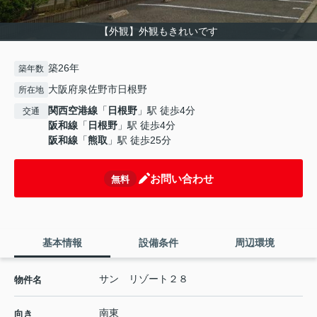
【外観】外観もきれいです
築26年
築年数
大阪府泉佐野市日根野
所在地
関西空港線
「
日根野
」駅 徒歩4分
交通
阪和線
「
日根野
」駅 徒歩4分
阪和線
「
熊取
」駅 徒歩25分
お問い合わせ
無料
基本情報
設備条件
周辺環境
サン リゾート２８
物件名
南東
向き