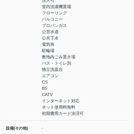
法人可
室内洗濯機置場
フローリング
バルコニー
プロパンガス
公営水道
公共下水
電気有
駐輪場
敷地内ごみ置き場
バス・トイレ別
独立洗面台
エアコン
CS
BS
CATV
インターネット対応
ネット使用料無料
初期費用カード決済可
-
設備(その他)