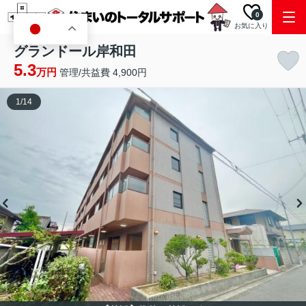
0
お気に入り
JA
グランドール岸和田
5.3
万円
管理/共益費 4,900円
1
/
14