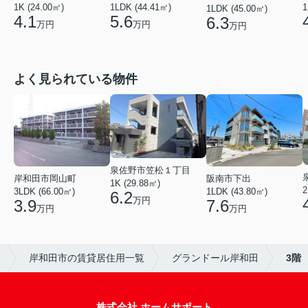
1K (24.00㎡)
1LDK (44.41㎡)
1
1LDK (45.00㎡)
4.1
5.6
6.3
万円
万円
万円
よく見られている物件
泉佐野市笠松１丁目
岸和田市岡山町
阪南市下出
1K (29.88㎡)
2
3LDK (66.00㎡)
1LDK (43.80㎡)
6.2
万円
3.9
7.6
万円
万円
ト
岸和田市の賃貸居住用一覧
グランドール岸和田
3階
株式会社 ホームサポート