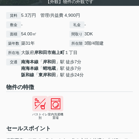
【外観】物件の外観です
5.3万円 管理/共益費 4,900円
賃料
-
-
敷金
礼金
54.00㎡
3DK
面積
間取り
築31年
3階/4階建
築年数
所在階
大阪府
岸和田市
南上町
１丁目
所在地
南海本線
「
岸和田
」駅 徒歩7分
交通
南海本線
「
蛸地蔵
」駅 徒歩7分
阪和線
「
東岸和田
」駅 徒歩24分
物件の特徴
バストイレ
室内洗濯機
別
置場
セールスポイント