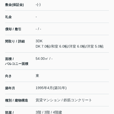
-(-)
敷金(保証金)
-
礼金
- / -
償却 / 敷引
3DK
間取り / 詳細
DK 7.0帖
/
和室 6.0帖
/
洋室 6.0帖
/
洋室 5.0帖
54.00㎡ / -
面積 /
バルコニー面積
東
向き
1995年4月(築31年)
築年月
賃貸マンション / 鉄筋コンクリート
種別 / 建物構造
3階 / 3階 / 4階建
部屋 /