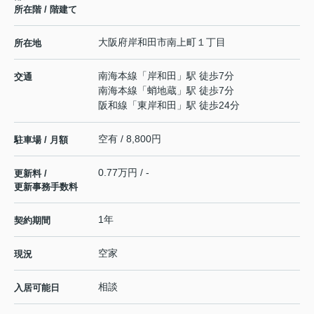
所在階 / 階建て
大阪府
岸和田市
南上町
１丁目
所在地
南海本線
「
岸和田
」駅 徒歩7分
交通
南海本線
「
蛸地蔵
」駅 徒歩7分
阪和線
「
東岸和田
」駅 徒歩24分
空有 / 8,800円
駐車場 / 月額
0.77万円 / -
更新料 /
更新事務手数料
1年
契約期間
空家
現況
相談
入居可能日