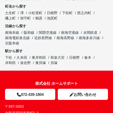
町名から探す
土生町
澤
小松里町
日根野
下松町
西之内町
磯上町
加守町
鶴原
池尻町
沿線から探す
南海本線
阪和線
関西空港線
南海空港線
水間鉄道
南海電鉄泉北線
近鉄長野線
南海高野線
南海多奈川線
京阪本線
駅から探す
下松
久米田
東岸和田
和泉大宮
日根野
春木
岸和田
泉佐野
東貝塚
貝塚
株式会社 ホームサポート
072-439-1804
お問い合わせ
〒597-0002