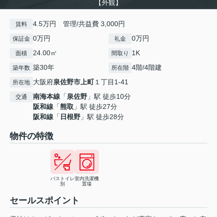
【外観】
4.5万円 管理/共益費 3,000円
賃料
0万円
0万円
保証金
礼金
24.00㎡
1K
面積
間取り
築30年
4階/4階建
築年数
所在階
大阪府
泉佐野市
上町
１丁目1-41
所在地
南海本線
「
泉佐野
」駅 徒歩10分
交通
阪和線
「
熊取
」駅 徒歩27分
阪和線
「
日根野
」駅 徒歩28分
物件の特徴
バストイレ
室内洗濯機
別
置場
セールスポイント