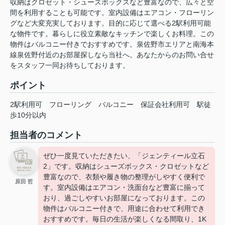
収納はクロゼット・シューズボックスなど豊富なので、広々と空
間を利用することも可能です。室内設備はエアコン・フローリン
グなど大変充実しております。目的に応じて選べる2駅利用可能
な物件です。暮らしに役立素敵なキッチンで楽しくお料理。この
物件はバルコニー付きでおすすめです。泉佐野市エリアと南海本
線泉佐野付近のお部屋探しなら当社へ。あなたからのお問い合せ
をスタッフ一同お待ちしております。
ポイント
2駅利用可
フローリング
バルコニー
保証会社利用可
駅徒
歩10分以内
担当者のコメント
ぜひ一度見ていただきたい、「ジェンティール立石
2」です。収納はシューズボックス・クロゼットなど
豊富なので、衣類や履き物の整理がしやすく便利で
原田 哲
す。室内設備はエアコン・洗面台など豊富に揃って
おり、過ごしやすいお部屋になっております。この
物件はバルコニー付きで、用途に合わせて利用でき
おすすめです。毎日の生活が楽しくなる間取り、1K