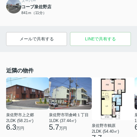
スーパー
コープ泉佐野店
841ｍ（11分）
メールで共有する
LINEで共有する
近隣の物件
泉佐野市上之郷
泉佐野市羽倉崎１丁目
2LDK (58.21㎡)
1LDK (37.44㎡)
1
6.3
5.7
泉佐野市鶴原
万円
万円
2LDK (54.40㎡)