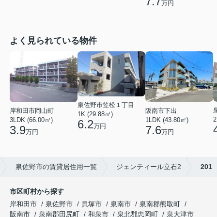
7.7
万円
よく見られている物件
泉佐野市笠松１丁目
岸和田市岡山町
阪南市下出
1K (29.88㎡)
2
3LDK (66.00㎡)
1LDK (43.80㎡)
6.2
万円
3.9
7.6
万円
万円
泉佐野市の賃貸居住用一覧
ジェンティール立石2
201
市区町村から探す
岸和田市
泉佐野市
貝塚市
泉南市
泉南郡熊取町
阪南市
泉南郡田尻町
和泉市
泉北郡忠岡町
泉大津市