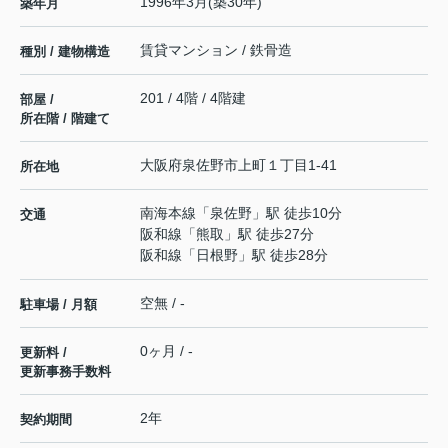
1996年3月(築30年)
築年月
賃貸マンション / 鉄骨造
種別 / 建物構造
201 / 4階 / 4階建
部屋 /
所在階 / 階建て
大阪府
泉佐野市
上町
１丁目1-41
所在地
南海本線
「
泉佐野
」駅 徒歩10分
交通
阪和線
「
熊取
」駅 徒歩27分
阪和線
「
日根野
」駅 徒歩28分
空無 / -
駐車場 / 月額
0ヶ月 / -
更新料 /
更新事務手数料
2年
契約期間