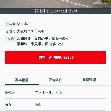
【外観】おしゃれな外観です
築28年
築年数
大阪府貝塚市鳥羽
所在地
水間鉄道
「
近義の里
」駅 徒歩5分
交通
阪和線
「
東貝塚
」駅 徒歩12分
お問い合わせ
無料
基本情報
設備条件
周辺環境
ファミールハイツ
物件名
南西
向き