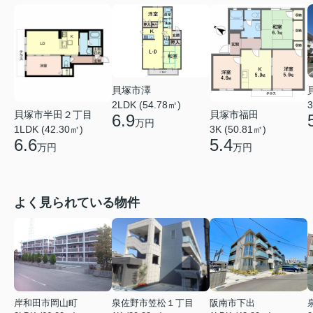
貝塚市澤
2LDK (54.78㎡)
3
貝塚市半田２丁目
貝塚市福田
6.9
万円
1LDK (42.30㎡)
3K (50.81㎡)
6.6
5.4
万円
万円
よく見られている物件
岸和田市岡山町
泉佐野市笠松１丁目
阪南市下出