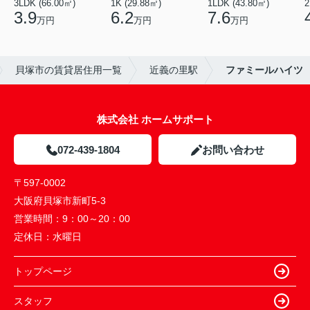
3LDK (66.00㎡)
1K (29.88㎡)
1LDK (43.80㎡)
2
3.9
6.2
7.6
万円
万円
万円
貝塚市の賃貸居住用一覧
近義の里駅
ファミールハイツ
株式会社 ホームサポート
072-439-1804
お問い合わせ
〒597-0002
大阪府貝塚市新町5-3
営業時間：
9：00～20：00
定休日：
水曜日
トップページ
スタッフ