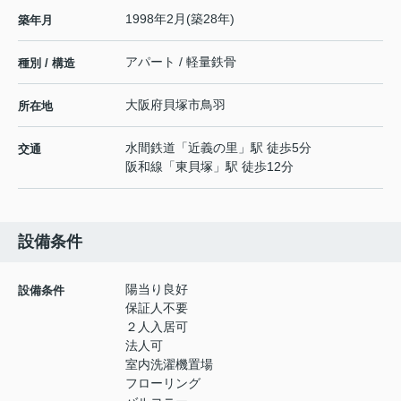
1998年2月(築28年)
築年月
アパート / 軽量鉄骨
種別 / 構造
大阪府
貝塚市
鳥羽
所在地
水間鉄道
「
近義の里
」駅 徒歩5分
交通
阪和線
「
東貝塚
」駅 徒歩12分
設備条件
陽当り良好
設備条件
保証人不要
２人入居可
法人可
室内洗濯機置場
フローリング