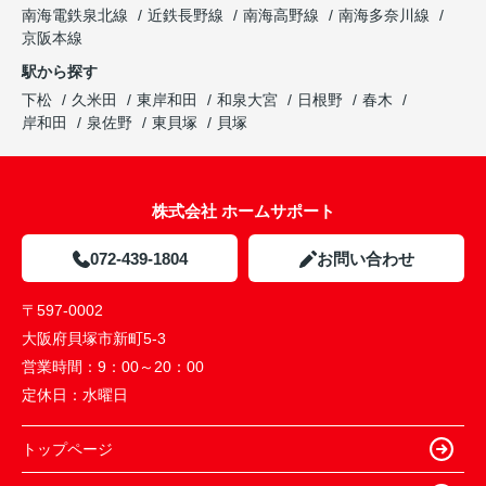
南海電鉄泉北線
近鉄長野線
南海高野線
南海多奈川線
京阪本線
駅から探す
下松
久米田
東岸和田
和泉大宮
日根野
春木
岸和田
泉佐野
東貝塚
貝塚
株式会社 ホームサポート
072-439-1804
お問い合わせ
〒597-0002
大阪府貝塚市新町5-3
営業時間：
9：00～20：00
定休日：
水曜日
トップページ