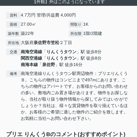
【外観】外はこのようになっています
4.7万円 管理/共益費 4,000円
賃料
27.00㎡
1K
面積
間取り
築22年
1階/2階建
築年数
所在階
大阪府
泉佐野市
笠松
２丁目
所在地
南海空港線
「
りんくうタウン
」駅 徒歩8分
交通
関西空港線
「
りんくうタウン
」駅 徒歩8分
南海本線
「
泉佐野
」駅 徒歩16分
南海空港線りんくうタウン駅周辺物件：プリエりんくう
備考
Ｂ。こちらの物件はコンビニまで497mにあります。こ
ちらの物件はアパートです。お客様からのお問い合わせ
の多い、敷地内ごみ置き場があります。物件をお探しな
ら、当社が取り扱う物件情報から探してみてはいかがで
しょうか？当社は、様々な賃貸物件を取り揃えているほ
か、お客様のご希望に適した物件のご紹介を致します。
お気軽に当社へお問い合わせ下さい。
プリエ りんくうBのコメント(おすすめポイント)