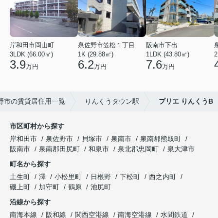
岸和田市岡山町
泉佐野市笠松１丁目
阪南市下出
3LDK (66.00㎡)
1K (29.88㎡)
1LDK (43.80㎡)
2
3.9
6.2
7.6
万円
万円
万円
野市の賃貸居住用一覧
りんくうタウン駅
プリエ りんくうB
市区町村から探す
岸和田市
泉佐野市
貝塚市
泉南市
泉南郡熊取町
阪南市
泉南郡田尻町
和泉市
泉北郡忠岡町
泉大津市
町名から探す
土生町
澤
小松里町
日根野
下松町
西之内町
磯上町
加守町
鶴原
池尻町
沿線から探す
南海本線
阪和線
関西空港線
南海空港線
水間鉄道