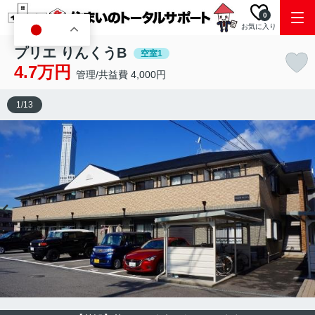
0
お気に入り
JA
プリエ りんくうB
空室1
4.7万円
管理/共益費 4,000円
1
/
13