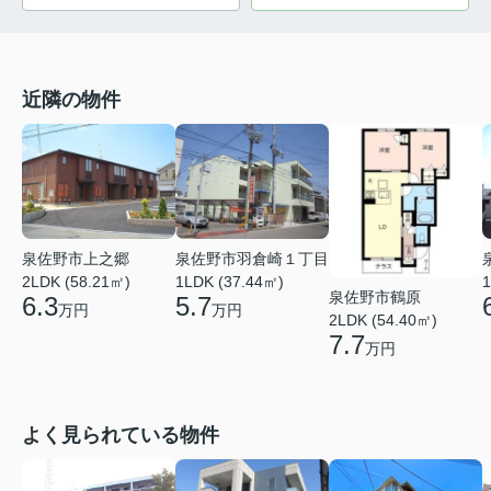
近隣の物件
泉佐野市上之郷
泉佐野市羽倉崎１丁目
2LDK (58.21㎡)
1LDK (37.44㎡)
1
泉佐野市鶴原
6.3
5.7
万円
万円
2LDK (54.40㎡)
7.7
万円
よく見られている物件