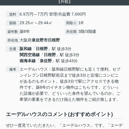
【外観】
6.9万円～7万円 管理/共益費 7,000円
賃料
29.25㎡～29.44㎡
1R
面積
間取り
築8年
3階/3階建
築年数
所在階
大阪府
泉佐野市
日根野
所在地
阪和線
「
日根野
」駅 徒歩3分
交通
関西空港線
「
日根野
」駅 徒歩3分
南海本線
「
泉佐野
」駅 徒歩43分
エーデルハウス：阪和線日根野駅にも近くて便利。セブ
備考
ンイレブン日根野駅前店まで徒歩3分と近場にコンビニ
があるのもポイント。徒歩3分で駅にアクセスできる物
件です。築8年のイチオシ物件はこちらです。どういっ
た設備が必要で、どういった条件を望んでいるのか。ご
希望の要素をできるだけ揃えた物件をご紹介致します。
エーデルハウスのコメント(おすすめポイント)
ぜひ一度見ていただきたい、「エーデルハウス」です。「エーデ