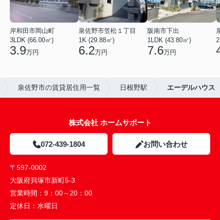
岸和田市岡山町
泉佐野市笠松１丁目
阪南市下出
3LDK (66.00㎡)
1K (29.88㎡)
1LDK (43.80㎡)
2
3.9
6.2
7.6
万円
万円
万円
泉佐野市の賃貸居住用一覧
日根野駅
エーデルハウス
株式会社 ホームサポート
072-439-1804
お問い合わせ
〒597-0002
大阪府貝塚市新町5-3
営業時間：
9：00～20：00
定休日：
水曜日