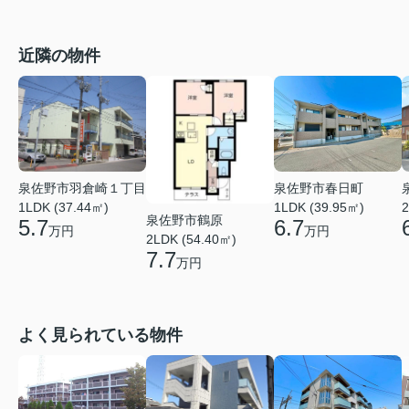
近隣の物件
泉佐野市羽倉崎１丁目
泉佐野市春日町
1LDK (37.44㎡)
1LDK (39.95㎡)
2
泉佐野市鶴原
5.7
6.7
万円
万円
2LDK (54.40㎡)
7.7
万円
よく見られている物件