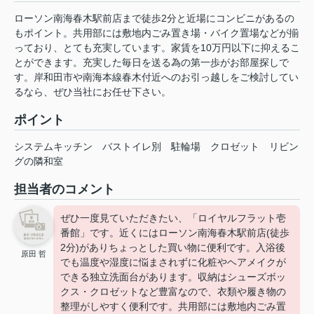
ローソン南海春木駅前店まで徒歩2分と近場にコンビニがあるの
もポイント。共用部には敷地内ごみ置き場・バイク置場などが揃
っており、とても充実しています。家賃を10万円以下に抑えるこ
とができます。充実した毎日を送る為の第一歩がお部屋探しで
す。岸和田市や南海本線春木付近へのお引っ越しをご検討してい
るなら、ぜひ当社にお任せ下さい。
ポイント
システムキッチン
バストイレ別
駐輪場
クロゼット
リビン
グの隣和室
担当者のコメント
ぜひ一度見ていただきたい、「ロイヤルフラット壱
番館」です。近くにはローソン南海春木駅前店(徒歩
2分)がありちょっとした買い物に便利です。入浴後
原田 哲
でも温度や湿度に悩まされずに化粧やヘアメイクが
できる独立洗面台があります。収納はシューズボッ
クス・クロゼットなど豊富なので、衣類や履き物の
整理がしやすく便利です。共用部には敷地内ごみ置