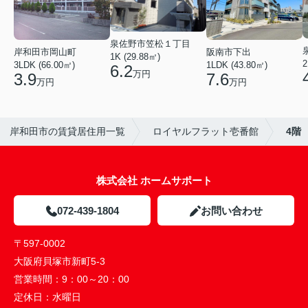
泉佐野市笠松１丁目
岸和田市岡山町
阪南市下出
1K (29.88㎡)
2
3LDK (66.00㎡)
1LDK (43.80㎡)
6.2
万円
3.9
7.6
万円
万円
岸和田市の賃貸居住用一覧
ロイヤルフラット壱番館
4階
株式会社 ホームサポート
072-439-1804
お問い合わせ
〒597-0002
大阪府貝塚市新町5-3
営業時間：
9：00～20：00
定休日：
水曜日