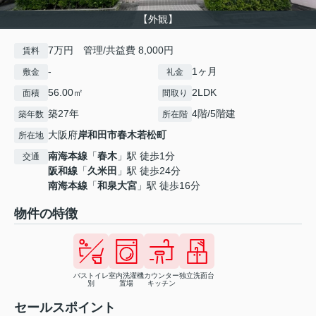
【外観】
7万円 管理/共益費 8,000円
賃料
-
1ヶ月
敷金
礼金
56.00㎡
2LDK
面積
間取り
築27年
4階/5階建
築年数
所在階
大阪府
岸和田市
春木若松町
所在地
南海本線
「
春木
」駅 徒歩1分
交通
阪和線
「
久米田
」駅 徒歩24分
南海本線
「
和泉大宮
」駅 徒歩16分
物件の特徴
バストイレ
室内洗濯機
カウンター
独立洗面台
別
置場
キッチン
セールスポイント