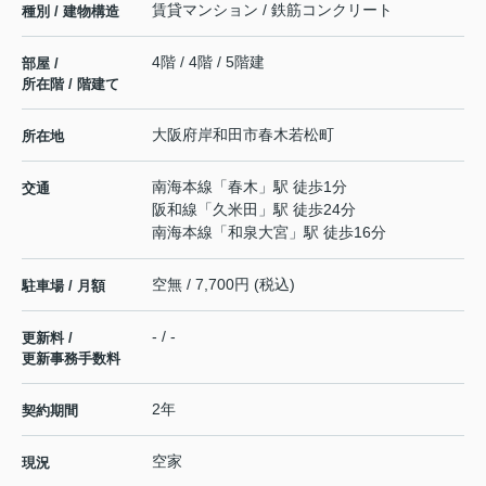
賃貸マンション / 鉄筋コンクリート
種別 / 建物構造
4階 / 4階 / 5階建
部屋 /
所在階 / 階建て
大阪府
岸和田市
春木若松町
所在地
南海本線
「
春木
」駅 徒歩1分
交通
阪和線
「
久米田
」駅 徒歩24分
南海本線
「
和泉大宮
」駅 徒歩16分
空無 / 7,700円 (税込)
駐車場 / 月額
- / -
更新料 /
更新事務手数料
2年
契約期間
空家
現況