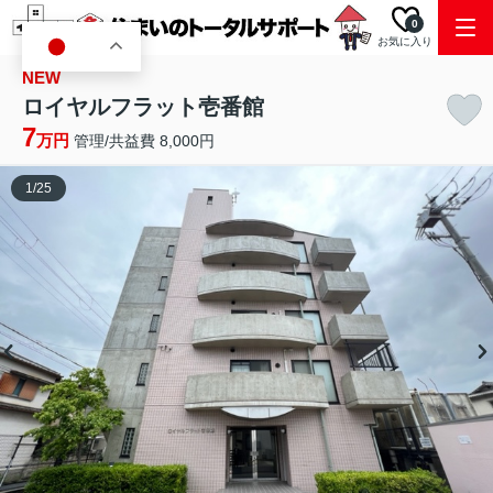
0
お気に入り
JA
NEW
ロイヤルフラット壱番館
7
万円
管理/共益費 8,000円
1
/
25