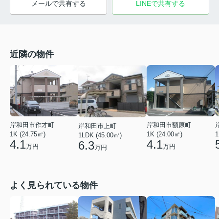
メールで共有する
LINEで共有する
近隣の物件
岸和田市作才町
岸和田市額原町
岸和田市上町
1K (24.75㎡)
1K (24.00㎡)
1
1LDK (45.00㎡)
4.1
4.1
6.3
万円
万円
万円
よく見られている物件