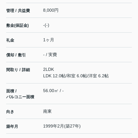
8,000円
管理 / 共益費
-(-)
敷金(保証金)
1ヶ月
礼金
- / 実費
償却 / 敷引
2LDK
間取り / 詳細
LDK 12.0帖
/
和室 6.0帖
/
洋室 6.2帖
56.00㎡ / -
面積 /
バルコニー面積
南東
向き
1999年2月(築27年)
築年月