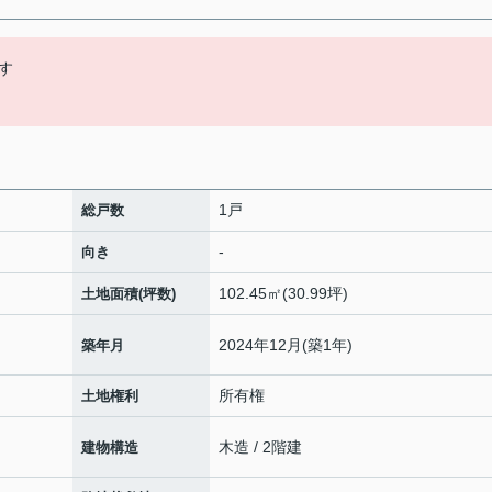
す
1戸
総戸数
-
向き
102.45㎡(30.99坪)
土地面積(坪数)
2024年12月(築1年)
築年月
所有権
土地権利
木造 / 2階建
建物構造