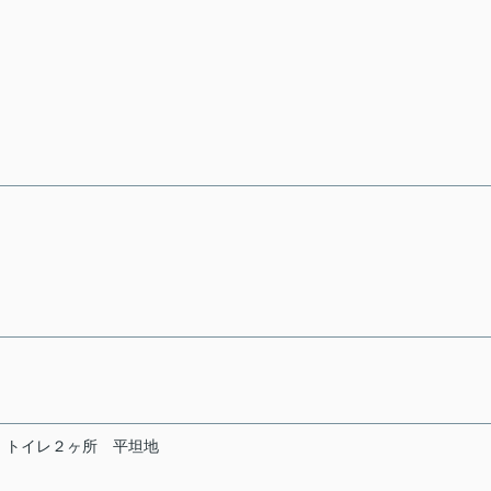
トイレ２ヶ所
平坦地