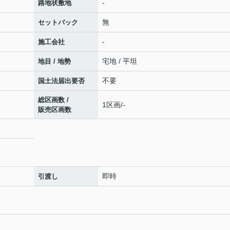
-
路地状敷地
無
セットバック
-
施工会社
宅地 / 平坦
地目 / 地勢
不要
国土法届出要否
総区画数 /
1区画/-
販売区画数
即時
引渡し