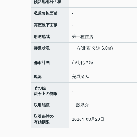
-
傾斜地部分面積
-
私道負担面積
-
高圧線下面積
第一種住居
用途地域
一方(北西 公道 6.0m)
接道状況
市街化区域
都市計画
完成済み
現況
その他
-
法令上の制限
一般媒介
取引態様
取引条件の
2026年08月20日
有効期限