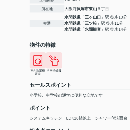
大阪府
貝塚市
東山
６丁目
所在地
水間鉄道
「
三ヶ山口
」駅 徒歩10分
水間鉄道
「
三ツ松
」駅 徒歩11分
交通
水間鉄道
「
水間観音
」駅 徒歩14分
物件の特徴
室内洗濯機
浴室乾燥機
置場
セールスポイント
小学校、中学校の通学に便利な立地です
ポイント
システムキッチン
LDK18帖以上
シャワー付洗面台