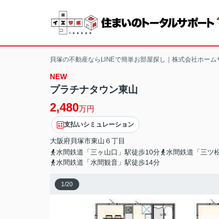
貝塚の不動産ならLINEで簡単お部屋探し｜株式会社ホーム
NEW
プラチナタウン東山
2,480
万円
支払いシミュレーション
大阪府
貝塚市
東山
６丁目
水間鉄道「三ヶ山口」駅徒歩10分
水間鉄道「三ツ松
水間鉄道「水間観音」駅徒歩14分
1
/
20