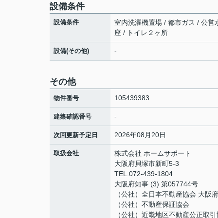
設備条件
設備条件
室内洗濯機置場 / 都市ガス / 公営水
座 / トイレ２ヶ所
設備(その他)
-
その他
105439383
物件番号
-
建築確認番号
2026年08月20日
次回更新予定日
取扱会社
株式会社 ホームサポート
大阪府貝塚市新町5-3
TEL:072-439-1804
大阪府知事 (3) 第057744号
（公社）全日本不動産協会 大阪
（公社）不動産保証協会
（公社）近畿地区不動産公正取引