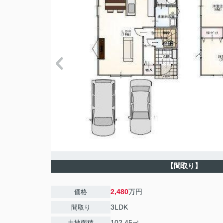
【間取り】
2,480
万円
価格
3LDK
間取り
102.45㎡
土地面積