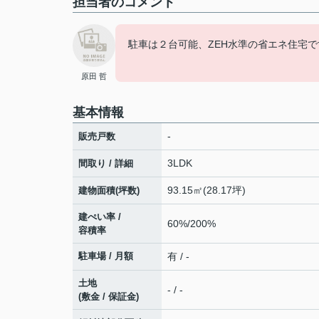
担当者のコメント
駐車は２台可能、ZEH水準の省エネ住宅で
原田 哲
基本情報
-
販売戸数
3LDK
間取り / 詳細
93.15㎡(28.17坪)
建物面積(坪数)
建ぺい率 /
60%/200%
容積率
駐車場 / 月額
有 / -
土地
- / -
(敷金 / 保証金)