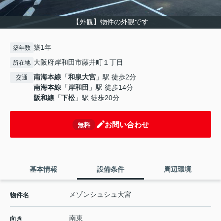
【外観】物件の外観です
築1年
築年数
大阪府岸和田市藤井町１丁目
所在地
南海本線
「
和泉大宮
」駅 徒歩2分
交通
南海本線
「
岸和田
」駅 徒歩14分
阪和線
「
下松
」駅 徒歩20分
お問い合わせ
無料
基本情報
設備条件
周辺環境
メゾンシュシュ大宮
物件名
南東
向き