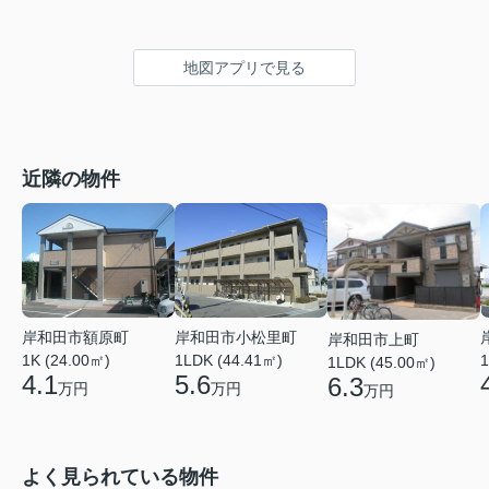
地図アプリで見る
近隣の物件
岸和田市額原町
岸和田市小松里町
岸和田市上町
1K (24.00㎡)
1LDK (44.41㎡)
1
1LDK (45.00㎡)
4.1
5.6
6.3
万円
万円
万円
よく見られている物件