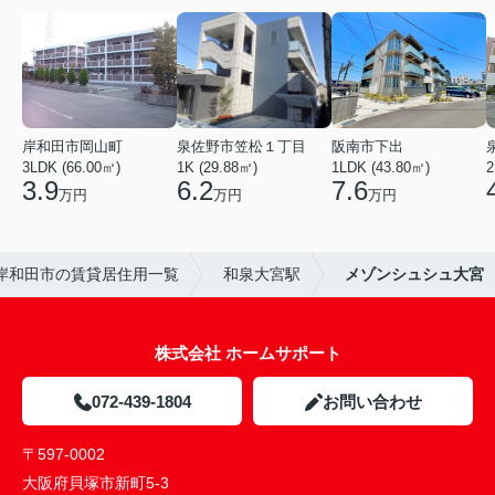
岸和田市岡山町
泉佐野市笠松１丁目
阪南市下出
3LDK (66.00㎡)
1K (29.88㎡)
1LDK (43.80㎡)
2
3.9
6.2
7.6
万円
万円
万円
岸和田市の賃貸居住用一覧
和泉大宮駅
メゾンシュシュ大宮
株式会社 ホームサポート
072-439-1804
お問い合わせ
〒597-0002
大阪府貝塚市新町5-3