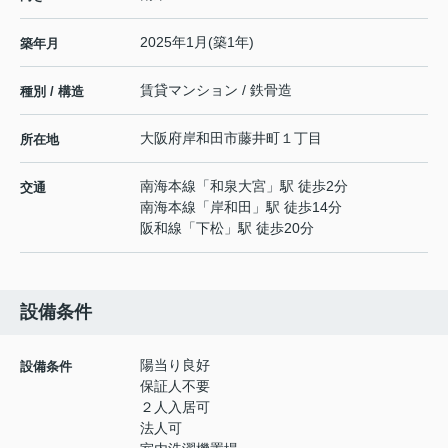
2025年1月(築1年)
築年月
賃貸マンション / 鉄骨造
種別 / 構造
大阪府
岸和田市
藤井町
１丁目
所在地
南海本線
「
和泉大宮
」駅 徒歩2分
交通
南海本線
「
岸和田
」駅 徒歩14分
阪和線
「
下松
」駅 徒歩20分
設備条件
陽当り良好
設備条件
保証人不要
２人入居可
法人可