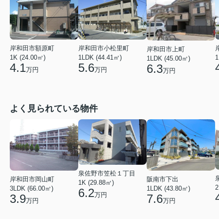
岸和田市額原町
岸和田市小松里町
岸和田市上町
1K (24.00㎡)
1LDK (44.41㎡)
1
1LDK (45.00㎡)
4.1
5.6
6.3
万円
万円
万円
よく見られている物件
泉佐野市笠松１丁目
岸和田市岡山町
阪南市下出
1K (29.88㎡)
2
3LDK (66.00㎡)
1LDK (43.80㎡)
6.2
万円
3.9
7.6
万円
万円