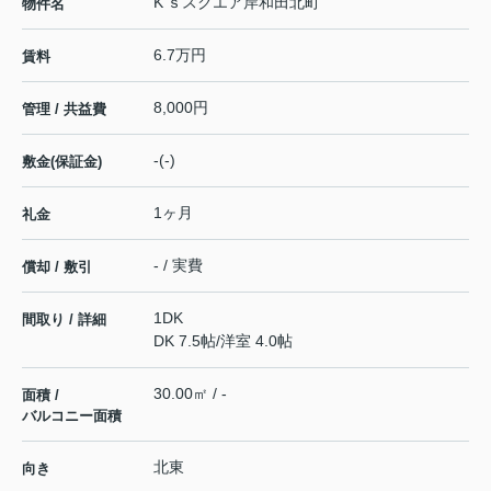
K’ｓスクエア岸和田北町
物件名
6.7万円
賃料
8,000円
管理 / 共益費
-(-)
敷金(保証金)
1ヶ月
礼金
- / 実費
償却 / 敷引
1DK
間取り / 詳細
DK 7.5帖
/
洋室 4.0帖
30.00㎡ / -
面積 /
バルコニー面積
北東
向き