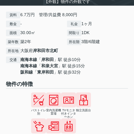
【外観】物件の外観です
6.7万円 管理/共益費 8,000円
賃料
-
1ヶ月
敷金
礼金
30.00㎡
1DK
面積
間取り
築2年
3階/6階建
築年数
所在階
大阪府
岸和田市
北町
所在地
南海本線
「
岸和田
」駅 徒歩10分
交通
南海本線
「
和泉大宮
」駅 徒歩15分
阪和線
「
東岸和田
」駅 徒歩32分
物件の特徴
バストイレ
室内洗濯機
TVモニタ
独立洗面台
別
置場
付きインタ
ーホン