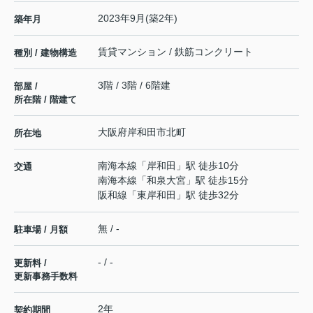
2023年9月(築2年)
築年月
賃貸マンション / 鉄筋コンクリート
種別 / 建物構造
3階 / 3階 / 6階建
部屋 /
所在階 / 階建て
大阪府
岸和田市
北町
所在地
南海本線
「
岸和田
」駅 徒歩10分
交通
南海本線
「
和泉大宮
」駅 徒歩15分
阪和線
「
東岸和田
」駅 徒歩32分
無 / -
駐車場 / 月額
- / -
更新料 /
更新事務手数料
2年
契約期間