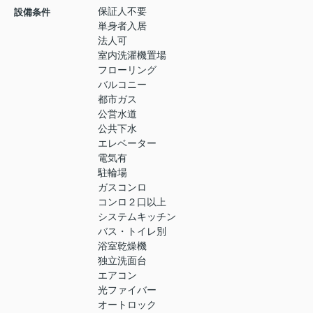
保証人不要
設備条件
単身者入居
法人可
室内洗濯機置場
フローリング
バルコニー
都市ガス
公営水道
公共下水
エレベーター
電気有
駐輪場
ガスコンロ
コンロ２口以上
システムキッチン
バス・トイレ別
浴室乾燥機
独立洗面台
エアコン
光ファイバー
オートロック