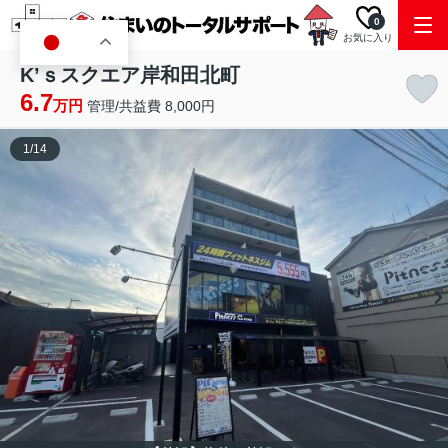
0
お気に入り
JA
K’ｓスクエア岸和田北町
6.7
万円
管理/共益費 8,000円
1
/
14