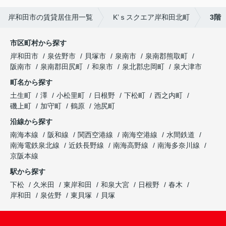
岸和田市の賃貸居住用一覧
K’ｓスクエア岸和田北町
3階
市区町村から探す
岸和田市
泉佐野市
貝塚市
泉南市
泉南郡熊取町
阪南市
泉南郡田尻町
和泉市
泉北郡忠岡町
泉大津市
町名から探す
土生町
澤
小松里町
日根野
下松町
西之内町
磯上町
加守町
鶴原
池尻町
沿線から探す
南海本線
阪和線
関西空港線
南海空港線
水間鉄道
南海電鉄泉北線
近鉄長野線
南海高野線
南海多奈川線
京阪本線
駅から探す
下松
久米田
東岸和田
和泉大宮
日根野
春木
岸和田
泉佐野
東貝塚
貝塚