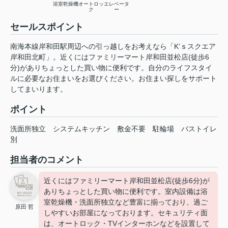
浴室乾燥機
オートロッ
エレベータ
ク
ー
セールスポイント
南海本線岸和田駅周辺への引っ越しをお考えなら「K’ｓスクエア
岸和田北町」。近くにはファミリーマート岸和田並松店(徒歩6
分)がありちょっとした買い物に便利です。自分のライフスタイ
ルに必要なお住まいをお選びください。お住まい探しをサポート
してまいります。
ポイント
洗面所独立
システムキッチン
敷金不要
駐輪場
バストイレ
別
担当者のコメント
近くにはファミリーマート岸和田並松店(徒歩6分)が
ありちょっとした買い物に便利です。室内設備は浴
室乾燥機・洗面所独立など豊富に揃っており、過ご
原田 哲
しやすいお部屋になっております。セキュリティ面
は、オートロック・TVインターホンなどを設置して