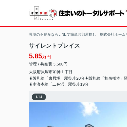
貝塚の不動産ならLINEで簡単お部屋探し｜株式会社ホーム
サイレントプレイス
5.85
万円
管理 / 共益費 3,500円
大阪府
貝塚市
加神
１丁目
阪和線「東貝塚」駅徒歩20分
阪和線「和泉橋本」駅
南海本線「二色浜」駅徒歩19分
1
/
14