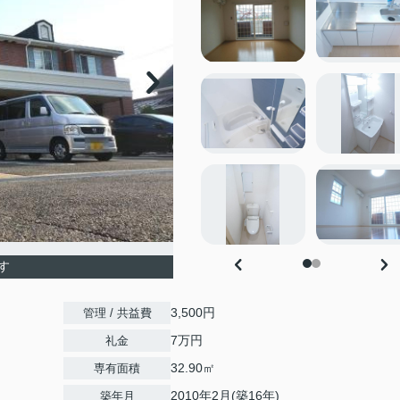
す
3,500円
管理 / 共益費
7万円
礼金
32.90㎡
専有面積
2010年2月(築16年)
築年月