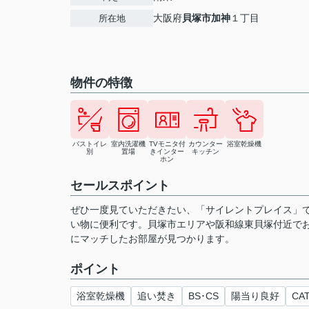
大阪府
貝塚市
加神
１丁目
所在地
物件の特徴
バストイレ
室内洗濯機
TVモニタ付
カウンター
浴室乾燥機
別
置場
きインター
キッチン
ホン
セールスポイント
ぜひ一度見ていただきたい、「サイレントプレイス」で
い物に便利です。貝塚市エリアや阪和線東貝塚付近で
にマッチしたお部屋が見つかります。
ポイント
浴室乾燥機
追い焚き
BS･CS
陽当り良好
CA