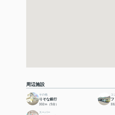
周辺施設
その他
コ
りそな銀行
フ
332ｍ（5分）
3
スーパー