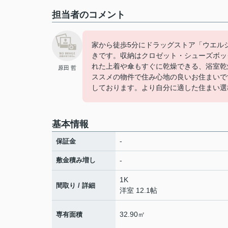
担当者のコメント
家から徒歩5分にドラッグストア「ウエル
きです。収納はクロゼット・シューズボッ
れた上着や傘もすぐに乾燥できる、浴室乾
原田 哲
ススメの物件で住み心地の良いお住まいで
しております。より自分に適した住まい選
基本情報
-
保証金
敷金積み増し
-
1K
間取り / 詳細
洋室 12.1帖
32.90㎡
専有面積