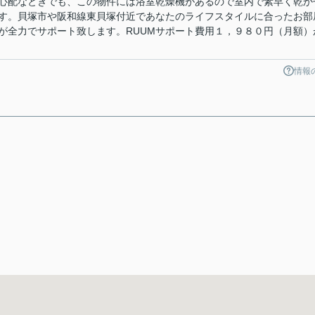
心配なときでも、この物件には浴室乾燥機があるので室内で素早く乾か
す。貝塚市や阪和線東貝塚付近であなたのライフスタイルに合ったお部
が全力でサポート致します。RUUMサポート費用１，９８０円（月額）
情報