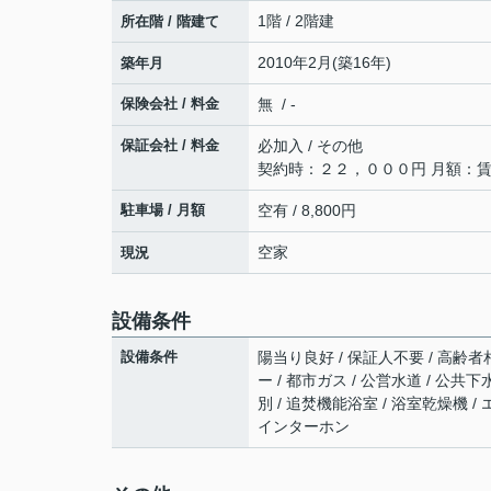
1階 / 2階建
所在階 / 階建て
2010年2月(築16年)
築年月
保険会社 / 料金
無 / -
保証会社 / 料金
必加入 / その他
契約時：２２，０００円 月額：
駐車場 / 月額
空有 / 8,800円
空家
現況
設備条件
設備条件
陽当り良好 / 保証人不要 / 高齢者相
ー / 都市ガス / 公営水道 / 公共
別 / 追焚機能浴室 / 浴室乾燥機 / エ
インターホン