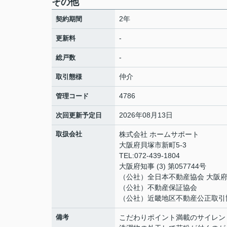
その他
2年
契約期間
-
更新料
-
総戸数
仲介
取引態様
4786
管理コード
2026年08月13日
次回更新予定日
取扱会社
株式会社 ホームサポート
大阪府貝塚市新町5-3
TEL:072-439-1804
大阪府知事 (3) 第057744号
（公社）全日本不動産協会 大阪
（公社）不動産保証協会
（公社）近畿地区不動産公正取引
備考
こだわりポイント満載のサイレン