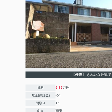
【外観】
きれいな外観で
5.85
万円
賃料
-(-)
敷金(保証金)
1K
間取り
南東
向き