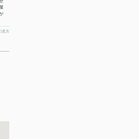
せ
屋
が
の見方