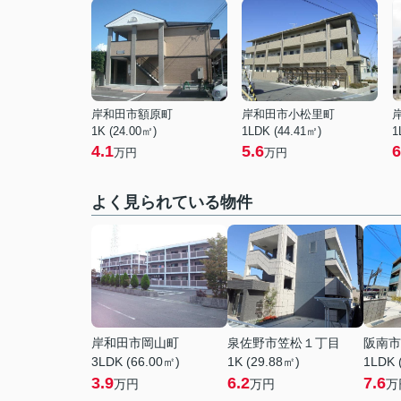
岸和田市額原町
岸和田市小松里町
1K (24.00㎡)
1LDK (44.41㎡)
1
4.1
5.6
6
万円
万円
よく見られている物件
岸和田市岡山町
泉佐野市笠松１丁目
阪南市
3LDK (66.00㎡)
1K (29.88㎡)
1LDK 
3.9
6.2
7.6
万円
万円
万