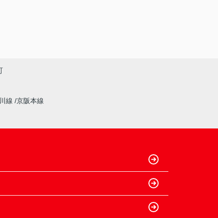
町
奈川線
京阪本線