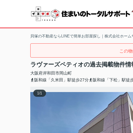
貝塚の不動産ならLINEで簡単お部屋探し｜株式会社ホーム
この物
ラヴァーズペティオの過去掲載物件情
大阪府
岸和田市
岡山町
阪和線「久米田」駅徒歩27分
阪和線「下松」駅徒歩
1
/
1