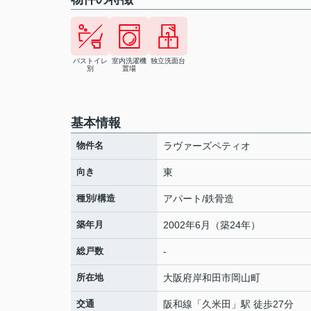
バストイレ
室内洗濯機
独立洗面台
別
置場
基本情報
物件名
ラヴァーズペティオ
向き
東
種別/構造
アパート/鉄骨造
築年月
2002年6月（築24年）
総戸数
-
所在地
大阪府
岸和田市
岡山町
交通
阪和線
「
久米田
」駅 徒歩27分