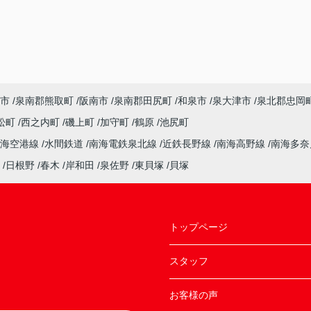
市
泉南郡熊取町
阪南市
泉南郡田尻町
和泉市
泉大津市
泉北郡忠岡
松町
西之内町
磯上町
加守町
鶴原
池尻町
南海空港線
水間鉄道
南海電鉄泉北線
近鉄長野線
南海高野線
南海多
日根野
春木
岸和田
泉佐野
東貝塚
貝塚
トップページ
スタッフ
お客様の声