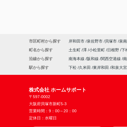
市区町村から探す
岸和田市
泉佐野市
貝塚市
泉南
町名から探す
土生町
澤
小松里町
日根野
下
沿線から探す
南海本線
阪和線
関西空港線
駅から探す
下松
久米田
東岸和田
和泉大宮
株式会社 ホームサポート
〒597-0002
大阪府貝塚市新町5-3
営業時間：
9：00～20：00
定休日：
水曜日