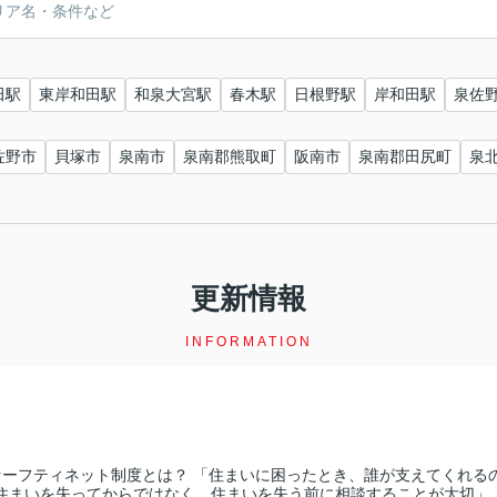
田駅
東岸和田駅
和泉大宮駅
春木駅
日根野駅
岸和田駅
泉佐
佐野市
貝塚市
泉南市
泉南郡熊取町
阪南市
泉南郡田尻町
泉
更新情報
INFORMATION
セーフティネット制度とは？ 「住まいに困ったとき、誰が支えてくれるの
住まいを失ってからではなく、住まいを失う前に相談することが大切」 と