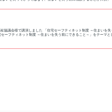
福祉協議会様で講演しました 「住宅セーフティネット制度 ～住まいを失
宅セーフティネット制度 ～住まいを失う前にできること～」をテーマと