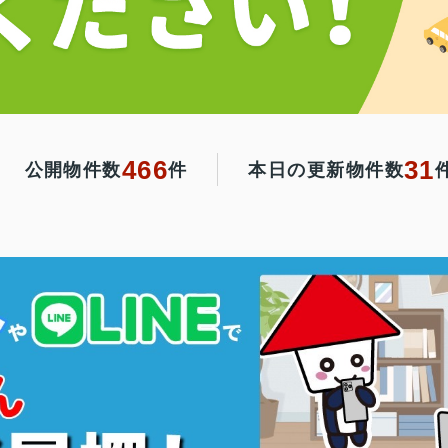
466
31
公開物件数
件
本日の更新物件数