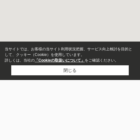
当サイトでは、お客様の当サイト利用状況把握、サービス向上検討を目的と
して、クッキー（Cookie）を使用しています。
詳しくは、当社の
「Cookieの取扱いについて」
をご確認ください。
閉じる
アパート
市区町村から探す
マンション
岸和田市
泉佐野市
貝塚市
泉南市
泉南郡熊取町
阪南市
泉南郡田尻町
和泉市
泉北郡忠岡町
泉大津市
一戸建て
町名から探す
土生町
澤
小松里町
日根野
下松町
西之内町
募集中のみ表示