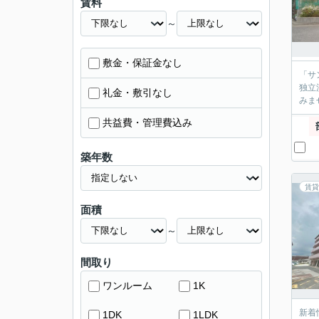
賃料
～
敷金・保証金なし
「サ
独立
礼金・敷引なし
みま
共益費・管理費込み
築年数
賃貸
面積
～
間取り
ワンルーム
1K
新着
1DK
1LDK