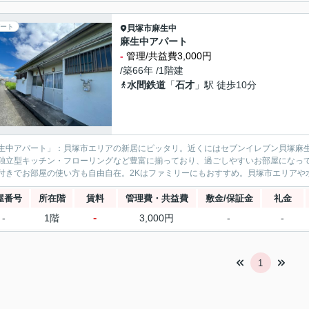
ート
貝塚市
麻生中
麻生中アパート
-
管理/共益費3,000円
/築66年 /1階建
水間鉄道
「
石才
」駅 徒歩10分
生中アパート」：貝塚市エリアの新居にピッタリ。近くにはセブンイレブン貝塚麻生
独立型キッチン・フローリングなど豊富に揃っており、過ごしやすいお部屋になって
付きでお部屋の使い方も自由自在。2Kはファミリーにもおすすめ。貝塚市エリアや水
屋番号
所在階
賃料
管理費・共益費
敷金/保証金
礼金
-
-
1階
3,000円
-
-
1