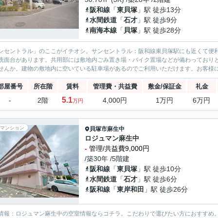
阪和線
「
東貝塚
」駅 徒歩13分
水間鉄道
「
石才
」駅 徒歩9分
南海本線
「
貝塚
」駅 徒歩28分
ンセントラル」のここがイチオシ。サンセントラル：阪和線東貝塚駅にも近くて便
洗面台があります。共用部には敷地内ごみ置き場・バイク置場などが備わっており
せんか。建物の敷地内に空いている駐車場があるのでご利用いただけます。お客様に
部屋番号
所在階
賃料
管理費・共益費
敷金/保証金
礼金
5.1
-
2階
4,000円
1万円
6万円
万円
マンション
貝塚市
麻生中
ロジュマン麻生中
-
管理/共益費9,000円
/築30年 /5階建
阪和線
「
東貝塚
」駅 徒歩10分
水間鉄道
「
石才
」駅 徒歩6分
阪和線
「
東岸和田
」駅 徒歩26分
情報：ロジュマン麻生中の空室情報ならコチラ。こだわりで選びたい方におすすめ