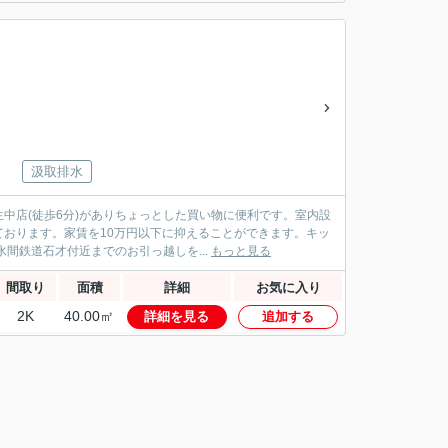
汲取排水
中店(徒歩6分)がありちょっとした買い物に便利です。室内設
おります。家賃を10万円以下に抑えることができます。キッ
間鉄道石才付近までのお引っ越しを...
もっと見る
間取り
面積
詳細
お気に入り
2K
40.00㎡
詳細を見る
追加する