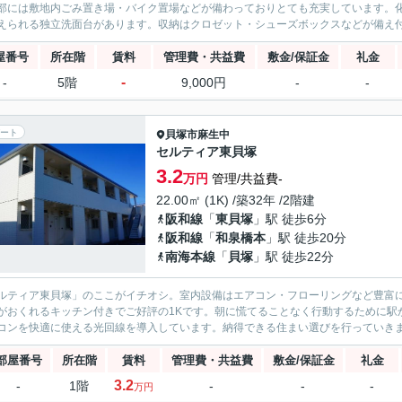
部には敷地内ごみ置き場・バイク置場などが備わっておりとても充実しています。
えられる独立洗面台があります。収納はクロゼット・シューズボックスなどが備え付
屋番号
所在階
賃料
管理費・共益費
敷金/保証金
礼金
-
-
5階
9,000円
-
-
ート
貝塚市
麻生中
セルティア東貝塚
3.2
万円
管理/共益費-
22.00㎡ (1K) /築32年 /2階建
阪和線
「
東貝塚
」駅 徒歩6分
阪和線
「
和泉橋本
」駅 徒歩20分
南海本線
「
貝塚
」駅 徒歩22分
ルティア東貝塚」のここがイチオシ。室内設備はエアコン・フローリングなど豊富
がおくれるキッチン付きでご好評の1Kです。朝に慌てることなく行動するために駅
コンを快適に使える光回線を導入しています。納得できる住まい選びを行っていきま
部屋番号
所在階
賃料
管理費・共益費
敷金/保証金
礼金
3.2
-
1階
-
-
-
万円