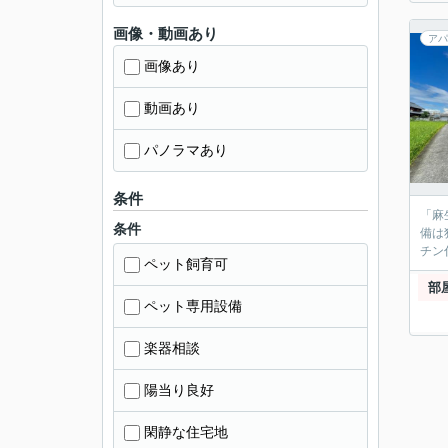
画像・動画あり
アパ
画像あり
動画あり
パノラマあり
条件
「麻
条件
備は
チン
ペット飼育可
部
ペット専用設備
楽器相談
陽当り良好
閑静な住宅地