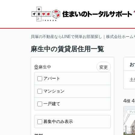
貝塚の不動産ならLINEで簡単お部屋探し｜株式会社ホーム
麻生中の賃貸居住用一覧
お
麻生中
変更
アパート
土
マンション
4
4
棟
一戸建て
アパ
募集中のみ表示