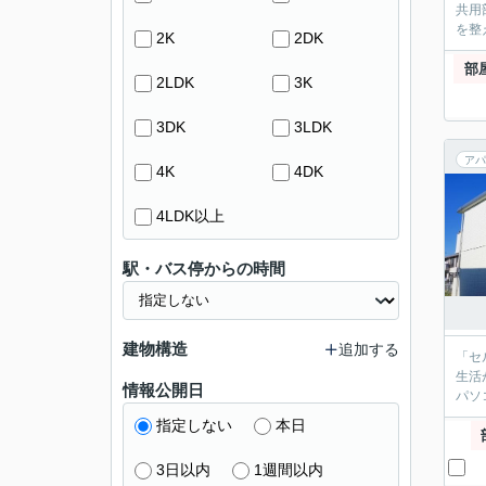
共用
を整
2K
2DK
部
2LDK
3K
3DK
3LDK
アパ
4K
4DK
4LDK以上
駅・バス停からの時間
建物構造
追加する
「セ
生活
情報公開日
パソ
指定しない
本日
3日以内
1週間以内