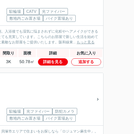
駐輪場
CATV
光ファイバー
敷地内ごみ置き場
バイク置場あり
利。入浴後でも湿気に悩まされずに化粧やヘアメイクができる
とても充実しています。こちらのお部屋で新しい生活を始めて
素敵なお部屋をご提供いたします。阪和線東...
もっと見る
間取り
面積
詳細
お気に入り
3K
50.78㎡
詳細を見る
追加する
駐輪場
光ファイバー
防犯カメラ
敷地内ごみ置き場
バイク置場あり
。貝塚市エリアで住まいをお探しなら「ロジュマン麻生中」。