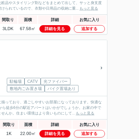
化粧品やスタイリング剤などをまとめて出して、サッと身支度
けられているので、衣類や日用品の収納に重...
もっと見る
間取り
面積
詳細
お気に入り
3LDK
67.58㎡
詳細を見る
追加する
駐輪場
CATV
光ファイバー
敷地内ごみ置き場
バイク置場あり
に揃っており、過ごしやすいお部屋になっております。快適な
から徒歩6分の駅近アパートはいかがでしょうか。お家の中で
せんか。住まい環境はより良いものにして...
もっと見る
間取り
面積
詳細
お気に入り
1K
22.00㎡
詳細を見る
追加する