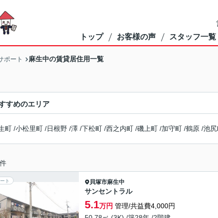
トップ
お客様の声
スタッフ一覧
麻生中の賃貸居住用一覧
サポート
すすめのエリア
生町
/
小松里町
/
日根野
/
澤
/
下松町
/
西之内町
/
磯上町
/
加守町
/
鶴原
/
池尻
件
ート
貝塚市
麻生中
サンセントラル
5.1
万円
管理/共益費4,000円
50.78㎡ (3K) /築28年 /2階建