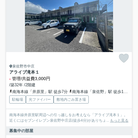
泉佐野市中庄
アライブ滝本１
-
管理/共益費3,000円
/築32年 /2階建
南海本線「井原里」駅 徒歩7分
南海本線「泉佐野」駅 徒歩18分
阪
駐輪場
光ファイバー
敷地内ごみ置き場
南海本線井原里駅周辺への引っ越しをお考えなら「アライブ滝本１」。
近くにはセブンイレブン泉佐野中庄店(徒歩4分)がありちょ...
もっと見る
募集中の部屋