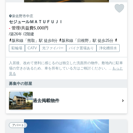
泉佐野市中庄
セジュールＭＡＴＵＦＵＪＩ
-
管理/共益費5,000円
/築26年 /2階建
阪和線「熊取」駅 徒歩8分
阪和線「日根野」駅 徒歩25分
南海本線
駐輪場
CATV
光ファイバー
バイク置場あり
浄化槽排水
入居後、改めて便利に感じるのは独立した洗面所の物件。敷地内に駐車
場の空きがあるため、車を所有している方はご検討ください。...
もっと
見る
募集中の部屋
過去掲載物件
アパート