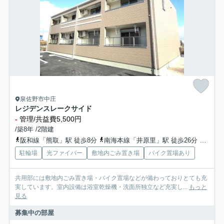
泉佐野市中庄
レジデンスレークサイド
-
管理/共益費5,500円
/築8年 /2階建
阪和線「熊取」駅 徒歩8分
南海本線「井原里」駅 徒歩26分
阪和線
駐輪場
光ファイバー
敷地内ごみ置き場
バイク置場あり
共用部には敷地内ごみ置き場・バイク置場などが備わっておりとても充
実しています。室内設備は浴室乾燥機・洗面所独立など充実し...
もっと
見る
募集中の部屋