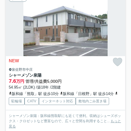
NEW
泉佐野市中庄
シャーメゾン泉陽
7.6
万円
管理/共益費5,000円
54.95㎡ (2LDK) /築18年 /2階建
阪和線「熊取」駅 徒歩10分
阪和線「日根野」駅 徒歩14分
関西空
駐輪場
CATV
インターネット対応
敷地内ごみ置き場
シャーメゾン泉陽：阪和線熊取駅にも近くて便利。収納はシューズボッ
クス・クロゼットなど豊富なので、広々と空間を利用すること...
もっと
見る