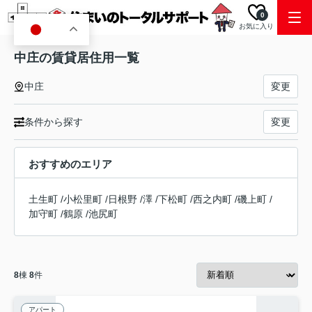
0
お気に入り
JA
中庄の賃貸居住用一覧
中庄
変更
条件から探す
変更
おすすめのエリア
土生町
/
小松里町
/
日根野
/
澤
/
下松町
/
西之内町
/
磯上町
/
加守町
/
鶴原
/
池尻町
8
棟
8
件
アパート