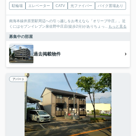
駐輪場
エレベーター
CATV
光ファイバー
バイク置場あり
南海本線井原里駅周辺への引っ越しをお考えなら「オリーブ中庄」。近
くにはセブンイレブン泉佐野中庄店(徒歩2分)がありちょっ...
もっと見る
募集中の部屋
過去掲載物件
アパート