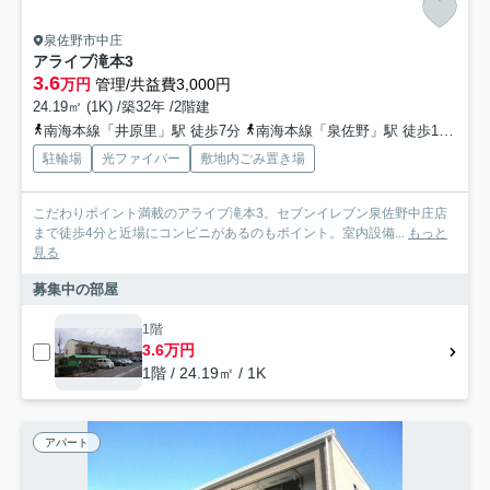
泉佐野市中庄
アライブ滝本3
3.6
万円
管理/共益費3,000円
24.19㎡ (1K) /築32年 /2階建
南海本線「井原里」駅 徒歩7分
南海本線「泉佐野」駅 徒歩18分
阪
駐輪場
光ファイバー
敷地内ごみ置き場
こだわりポイント満載のアライブ滝本3。セブンイレブン泉佐野中庄店
まで徒歩4分と近場にコンビニがあるのもポイント。室内設備...
もっと
見る
募集中の部屋
1階
3.6万円
1階 / 24.19㎡ / 1K
アパート