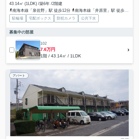
43.14㎡ (1LDK) /築6年 /2階建
南海本線「泉佐野」駅 徒歩12分
南海本線「井原里」駅 徒歩16分
駐輪場
宅配ボックス
防犯カメラ
公共下水
募集中の部屋
102
7.6万円
1階 / 43.14㎡ / 1LDK
アパート