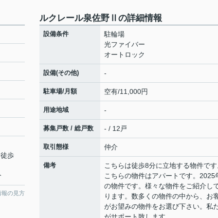
ルクレール泉佐野Ⅱの詳細情報
設備条件
駐輪場
光ファイバー
オートロック
設備(その他)
-
駐車場/月額
空有/11,000円
用途地域
-
募集戸数 / 総戸数
- / 12戸
取引態様
仲介
 徒歩
備考
こちらは徒歩8分に立地する物件です
分
こちらの物件はアパートです。2025
の物件です。様々な物件をご紹介し
情報の見方
ります。数多くの物件の中から、お
がお望みの物件をお選び下さい。私
がサポート致します。