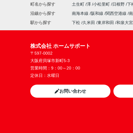
町名から探す
土生町
澤
小松里町
日根野
下
沿線から探す
南海本線
阪和線
関西空港線
駅から探す
下松
久米田
東岸和田
和泉大宮
株式会社 ホームサポート
〒597-0002
大阪府貝塚市新町5-3
営業時間：
9：00～20：00
定休日：
水曜日
お問い合わせ