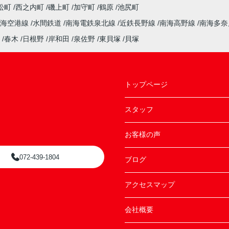
松町
西之内町
磯上町
加守町
鶴原
池尻町
南海空港線
水間鉄道
南海電鉄泉北線
近鉄長野線
南海高野線
南海多
春木
日根野
岸和田
泉佐野
東貝塚
貝塚
トップページ
スタッフ
お客様の声
072-439-1804
ブログ
アクセスマップ
会社概要