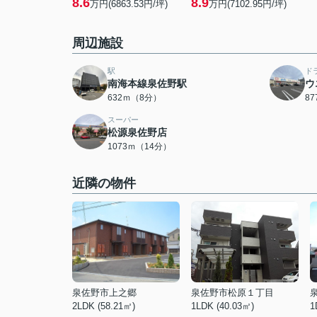
8.6
8.9
万円(6863.53円/坪)
万円(7102.95円/坪)
周辺施設
駅
ド
南海本線泉佐野駅
ウ
632ｍ（8分）
8
スーパー
松源泉佐野店
1073ｍ（14分）
近隣の物件
泉佐野市上之郷
泉佐野市松原１丁目
2LDK (58.21㎡)
1LDK (40.03㎡)
1