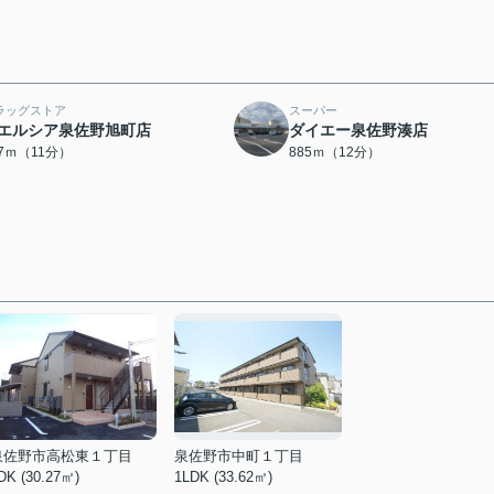
ラッグストア
スーパー
エルシア泉佐野旭町店
ダイエー泉佐野湊店
77ｍ（11分）
885ｍ（12分）
泉佐野市高松東１丁目
泉佐野市中町１丁目
DK (30.27㎡)
1LDK (33.62㎡)