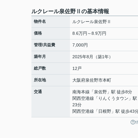
ルクレール泉佐野Ⅱの基本情報
物件名
ルクレール泉佐野Ⅱ
価格
8.6万円～8.9万円
管理/共益費
7,000円
築年月
2025年8月（築1年）
総戸数
12戸
所在地
大阪府
泉佐野市
本町
交通
南海本線
「
泉佐野
」駅 徒歩8分
関西空港線
「
りんくうタウン
」駅
23分
関西空港線
「
日根野
」駅 徒歩43