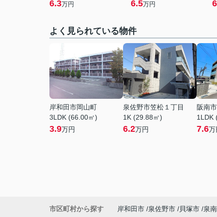
6.3
6.5
6
万円
万円
よく見られている物件
岸和田市岡山町
泉佐野市笠松１丁目
阪南市
3LDK (66.00㎡)
1K (29.88㎡)
1LDK 
3.9
6.2
7.6
万円
万円
万
市区町村から探す
岸和田市
泉佐野市
貝塚市
泉南