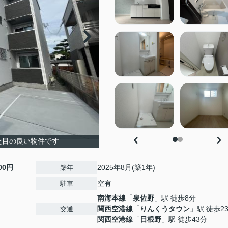
た目の良い物件です
000円
2025年8月(築1年)
築年
空有
駐車
南海本線
「
泉佐野
」駅 徒歩8分
関西空港線
「
りんくうタウン
」駅 徒歩2
交通
関西空港線
「
日根野
」駅 徒歩43分