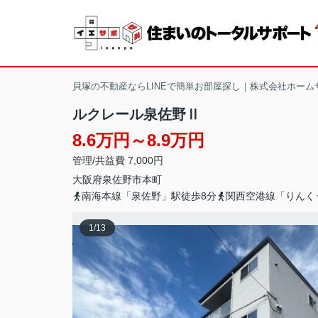
貝塚の不動産ならLINEで簡単お部屋探し｜株式会社ホーム
ルクレール泉佐野Ⅱ
8.6万円～8.9万円
管理/共益費 7,000円
大阪府
泉佐野市
本町
南海本線「泉佐野」駅徒歩8分
関西空港線「りんく
1
/
13