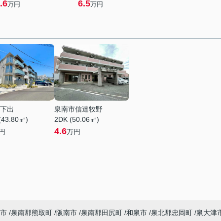
.6
6.5
万円
万円
下出
泉南市信達牧野
(43.80㎡)
2DK (50.06㎡)
4.6
円
万円
市
泉南郡熊取町
阪南市
泉南郡田尻町
和泉市
泉北郡忠岡町
泉大津