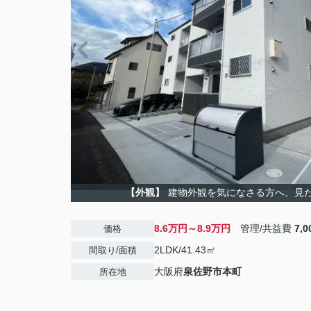
【外観】
建物外観を気になさる方へ、見
8.6万円～8.9万円
管理/共益費
7,
価格
2LDK/41.43㎡
間取り/面積
大阪府
泉佐野市
本町
所在地