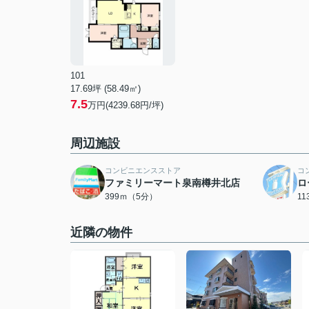
101
17.69坪 (58.49㎡)
7.5
万円(4239.68円/坪)
周辺施設
コンビニエンスストア
コ
ファミリーマート泉南樽井北店
ロ
399ｍ（5分）
1
近隣の物件