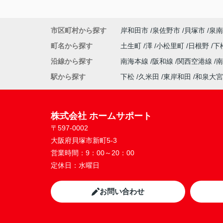
市区町村から探す
岸和田市
泉佐野市
貝塚市
泉南
町名から探す
土生町
澤
小松里町
日根野
下
沿線から探す
南海本線
阪和線
関西空港線
駅から探す
下松
久米田
東岸和田
和泉大宮
株式会社 ホームサポート
〒597-0002
大阪府貝塚市新町5-3
営業時間：
9：00～20：00
定休日：
水曜日
お問い合わせ