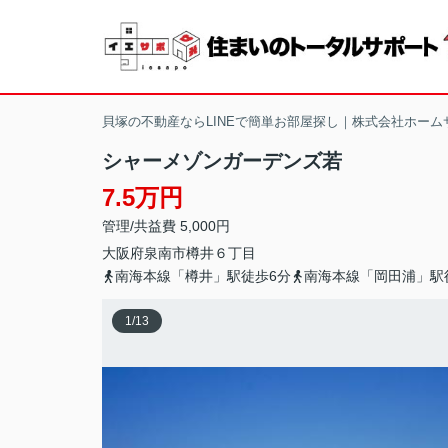
貝塚の不動産ならLINEで簡単お部屋探し｜株式会社ホーム
シャーメゾンガーデンズ若
7.5万円
管理/共益費 5,000円
大阪府
泉南市
樽井
６丁目
南海本線「樽井」駅徒歩6分
南海本線「岡田浦」駅
1
/
13