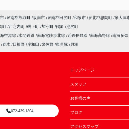
市
泉南郡熊取町
阪南市
泉南郡田尻町
和泉市
泉北郡忠岡町
泉大津
松町
西之内町
磯上町
加守町
鶴原
池尻町
南海空港線
水間鉄道
南海電鉄泉北線
近鉄長野線
南海高野線
南海多
春木
日根野
岸和田
泉佐野
東貝塚
貝塚
トップページ
スタッフ
お客様の声
072-439-1804
ブログ
アクセスマップ