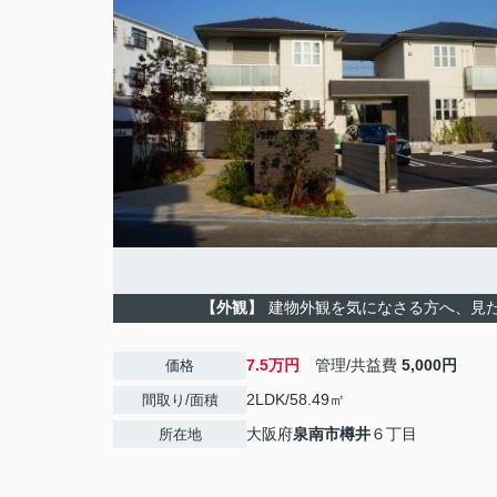
【外観】
建物外観を気になさる方へ、見
7.5万円
管理/共益費
5,000円
価格
2LDK/58.49㎡
間取り/面積
大阪府
泉南市
樽井
６丁目
所在地