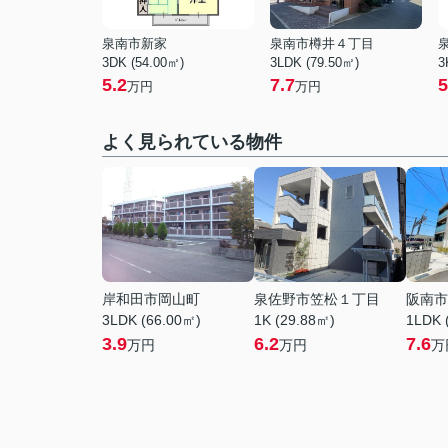
泉南市新家
泉南市樽井４丁目
3DK (54.00㎡)
3LDK (79.50㎡)
3
5.2
7.7
5
万円
万円
よく見られている物件
岸和田市岡山町
泉佐野市笠松１丁目
阪南市
3LDK (66.00㎡)
1K (29.88㎡)
1LDK 
3.9
6.2
7.6
万円
万円
万