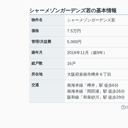
シャーメゾンガーデンズ若の基本情報
物件名
シャーメゾンガーデンズ若
価格
7.5万円
管理/共益費
5,000円
築年月
2016年11月（築9年）
総戸数
16戸
所在地
大阪府
泉南市
樽井
６丁目
交通
南海本線
「
樽井
」駅 徒歩6分
南海本線
「
岡田浦
」駅 徒歩26分
阪和線
「
和泉砂川
」駅 徒歩29分