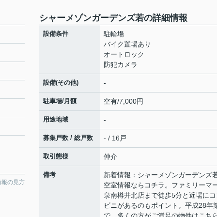
シャーメゾンガーデンズ若の詳細情報
設備条件
駐輪場
バイク置場あり
オートロック
防犯カメラ
設備(その他)
-
駐車場/月額
空有/7,000円
用途地域
-
募集戸数 / 総戸数
- / 16戸
取引態様
仲介
備考
新着情報：シャーメゾンガーデンズ
情報の見方
空室情報ならコチラ。ファミリーマ
泉南樽井北店まで徒歩5分と近場にコ
ビニがあるのもポイント。平成28年
で、多くの方がご満足の物件はこち