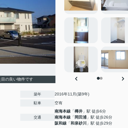
た目の良い物件です
2016年11月(築9年)
築年
空有
駐車
南海本線
「
樽井
」駅 徒歩6分
南海本線
「
岡田浦
」駅 徒歩26分
交通
阪和線
「
和泉砂川
」駅 徒歩29分