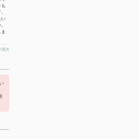
をも
す。
たい
い。
しま
の見方
い
と
軽