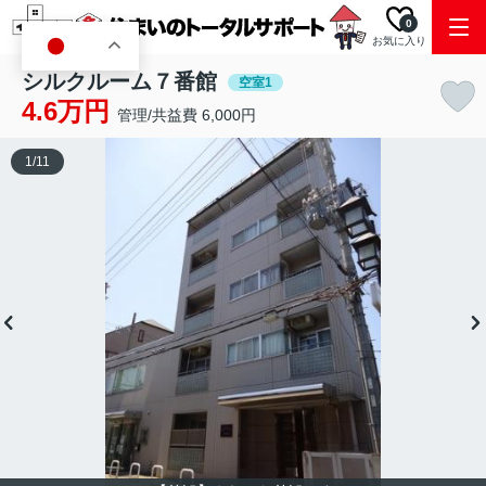
0
お気に入り
JA
シルクルーム７番館
空室1
4.6万円
管理/共益費 6,000円
1
/
11