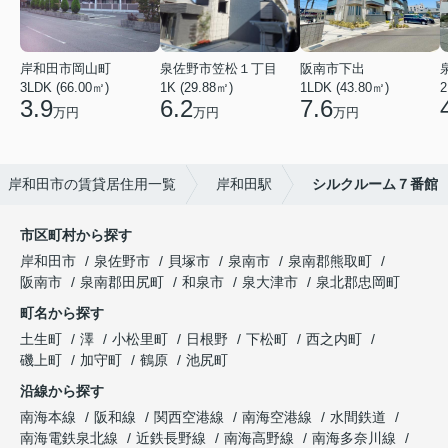
岸和田市岡山町
泉佐野市笠松１丁目
阪南市下出
3LDK (66.00㎡)
1K (29.88㎡)
1LDK (43.80㎡)
2
3.9
6.2
7.6
万円
万円
万円
岸和田市の賃貸居住用一覧
岸和田駅
シルクルーム７番館
市区町村から探す
岸和田市
泉佐野市
貝塚市
泉南市
泉南郡熊取町
阪南市
泉南郡田尻町
和泉市
泉大津市
泉北郡忠岡町
町名から探す
土生町
澤
小松里町
日根野
下松町
西之内町
磯上町
加守町
鶴原
池尻町
沿線から探す
南海本線
阪和線
関西空港線
南海空港線
水間鉄道
南海電鉄泉北線
近鉄長野線
南海高野線
南海多奈川線