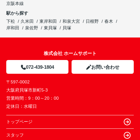
京阪本線
駅から探す
下松
久米田
東岸和田
和泉大宮
日根野
春木
岸和田
泉佐野
東貝塚
貝塚
株式会社 ホームサポート
072-439-1804
お問い合わせ
〒597-0002
大阪府貝塚市新町5-3
営業時間：
9：00～20：00
定休日：
水曜日
トップページ
スタッフ