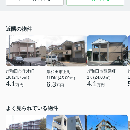
近隣の物件
岸和田市作才町
岸和田市額原町
岸和田市上町
1K (24.75㎡)
1K (24.00㎡)
1
1LDK (45.00㎡)
4.1
4.1
6.3
万円
万円
万円
よく見られている物件