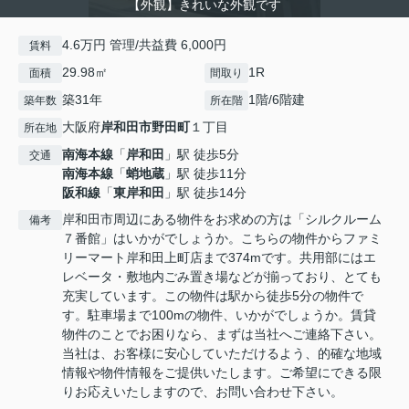
【外観】きれいな外観です
4.6万円 管理/共益費 6,000円
賃料
29.98㎡
1R
面積
間取り
築31年
1階/6階建
築年数
所在階
大阪府
岸和田市
野田町
１丁目
所在地
南海本線
「
岸和田
」駅 徒歩5分
交通
南海本線
「
蛸地蔵
」駅 徒歩11分
阪和線
「
東岸和田
」駅 徒歩14分
岸和田市周辺にある物件をお求めの方は「シルクルーム
備考
７番館」はいかがでしょうか。こちらの物件からファミ
リーマート岸和田上町店まで374mです。共用部にはエ
レベータ・敷地内ごみ置き場などが揃っており、とても
充実しています。この物件は駅から徒歩5分の物件で
す。駐車場まで100mの物件、いかがでしょうか。賃貸
物件のことでお困りなら、まずは当社へご連絡下さい。
当社は、お客様に安心していただけるよう、的確な地域
情報や物件情報をご提供いたします。ご希望にできる限
りお応えいたしますので、お問い合わせ下さい。