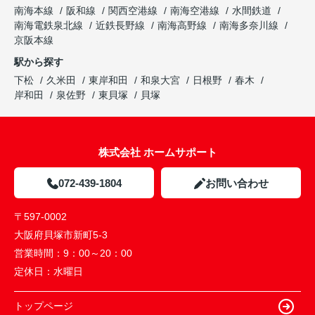
南海本線
阪和線
関西空港線
南海空港線
水間鉄道
南海電鉄泉北線
近鉄長野線
南海高野線
南海多奈川線
京阪本線
駅から探す
下松
久米田
東岸和田
和泉大宮
日根野
春木
岸和田
泉佐野
東貝塚
貝塚
株式会社 ホームサポート
072-439-1804
お問い合わせ
〒597-0002
大阪府貝塚市新町5-3
営業時間：
9：00～20：00
定休日：
水曜日
トップページ