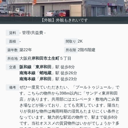
【外観】外観もきれいです
- 管理/共益費 -
賃料
-
2K
面積
間取り
築22年
2階/5階建
築年数
所在階
大阪府
岸和田市
土生町
５丁目
所在地
阪和線
「
東岸和田
」駅 徒歩8分
交通
南海本線
「
蛸地蔵
」駅 徒歩26分
南海本線
「
岸和田
」駅 徒歩23分
ぜひ一度見ていただきたい、「プールトゥジュール」で
備考
す。こちらの物件から398m以内に「サンディ東岸和田
店」があります。共用部にはエレベータ・敷地内ごみ置
き場などが揃っており、とても充実しています。陽当た
りが良好な物件は梅雨時期の湿気もたまりにくい条件と
なっています。魅力的な駅近の物件で、駅まで徒歩8分
です。当社オススメの賃貸物件はいかがでしょうか？多