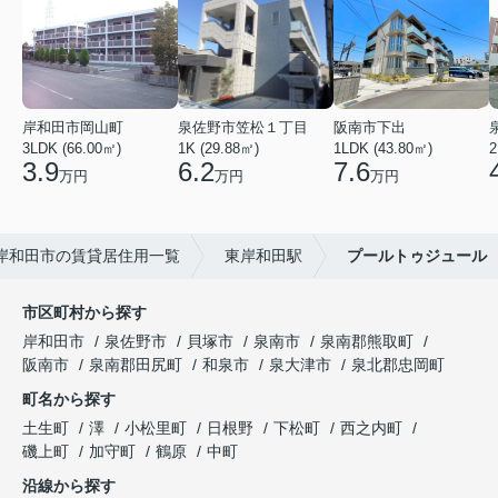
岸和田市岡山町
泉佐野市笠松１丁目
阪南市下出
3LDK (66.00㎡)
1K (29.88㎡)
1LDK (43.80㎡)
2
3.9
6.2
7.6
万円
万円
万円
岸和田市の賃貸居住用一覧
東岸和田駅
プールトゥジュール
市区町村から探す
岸和田市
泉佐野市
貝塚市
泉南市
泉南郡熊取町
阪南市
泉南郡田尻町
和泉市
泉大津市
泉北郡忠岡町
町名から探す
土生町
澤
小松里町
日根野
下松町
西之内町
磯上町
加守町
鶴原
中町
沿線から探す