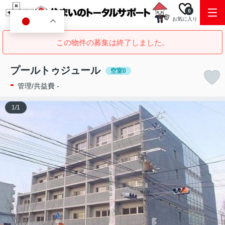
0
お気に入り
JA
この物件の募集は終了しました。
プールトゥジュール
空室0
-
管理/共益費 -
1
/
1