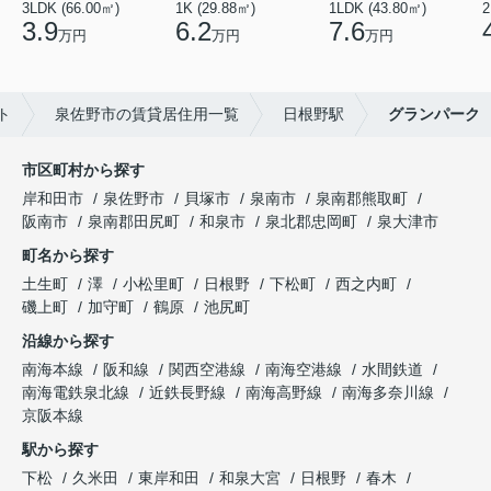
3LDK (66.00㎡)
1K (29.88㎡)
1LDK (43.80㎡)
2
3.9
6.2
7.6
万円
万円
万円
ト
泉佐野市の賃貸居住用一覧
日根野駅
グランパーク
市区町村から探す
岸和田市
泉佐野市
貝塚市
泉南市
泉南郡熊取町
阪南市
泉南郡田尻町
和泉市
泉北郡忠岡町
泉大津市
町名から探す
土生町
澤
小松里町
日根野
下松町
西之内町
磯上町
加守町
鶴原
池尻町
沿線から探す
南海本線
阪和線
関西空港線
南海空港線
水間鉄道
南海電鉄泉北線
近鉄長野線
南海高野線
南海多奈川線
京阪本線
駅から探す
下松
久米田
東岸和田
和泉大宮
日根野
春木