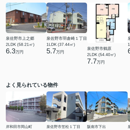
泉佐野市上之郷
泉佐野市羽倉崎１丁目
2LDK (58.21㎡)
1LDK (37.44㎡)
1
泉佐野市鶴原
6.3
5.7
万円
万円
2LDK (54.40㎡)
7.7
万円
よく見られている物件
岸和田市岡山町
泉佐野市笠松１丁目
阪南市下出