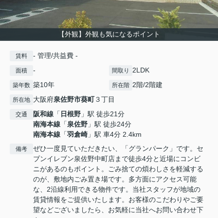
【外観】外観も気になるポイント
- 管理/共益費 -
賃料
-
2LDK
面積
間取り
築10年
2階/2階建
築年数
所在階
大阪府
泉佐野市
葵町
３丁目
所在地
阪和線
「
日根野
」駅 徒歩21分
交通
南海本線
「
泉佐野
」駅 徒歩24分
南海本線
「
羽倉崎
」駅 車4分 2.4km
ぜひ一度見ていただきたい、「グランパーク」です。セ
備考
ブンイレブン泉佐野中町店まで徒歩4分と近場にコンビ
ニがあるのもポイント。ごみ捨ての煩わしさを軽減する
のが、敷地内ごみ置き場です。多方面にアクセス可能
な、2沿線利用できる物件です。当社スタッフが地域の
賃貸情報をご提供いたします。お客様のこだわりやご要
望などございましたら、お気軽に当社へお問い合わせ下