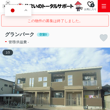
0
お気に入り
JA
この物件の募集は終了しました。
グランパーク
空室0
-
管理/共益費 -
1
/
3