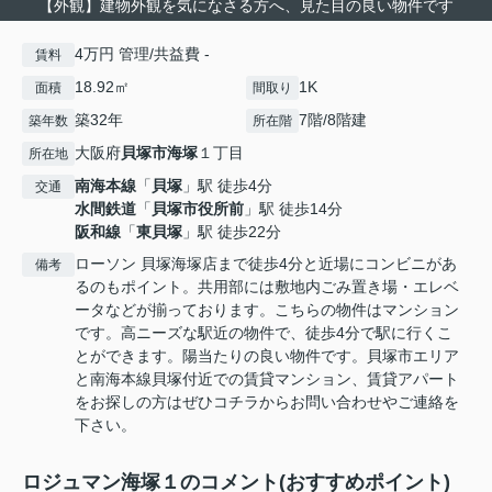
【外観】建物外観を気になさる方へ、見た目の良い物件です
4万円 管理/共益費 -
賃料
18.92㎡
1K
面積
間取り
築32年
7階/8階建
築年数
所在階
大阪府
貝塚市
海塚
１丁目
所在地
南海本線
「
貝塚
」駅 徒歩4分
交通
水間鉄道
「
貝塚市役所前
」駅 徒歩14分
阪和線
「
東貝塚
」駅 徒歩22分
ローソン 貝塚海塚店まで徒歩4分と近場にコンビニがあ
備考
るのもポイント。共用部には敷地内ごみ置き場・エレベ
ータなどが揃っております。こちらの物件はマンション
です。高ニーズな駅近の物件で、徒歩4分で駅に行くこ
とができます。陽当たりの良い物件です。貝塚市エリア
と南海本線貝塚付近での賃貸マンション、賃貸アパート
をお探しの方はぜひコチラからお問い合わせやご連絡を
下さい。
ロジュマン海塚１のコメント(おすすめポイント)