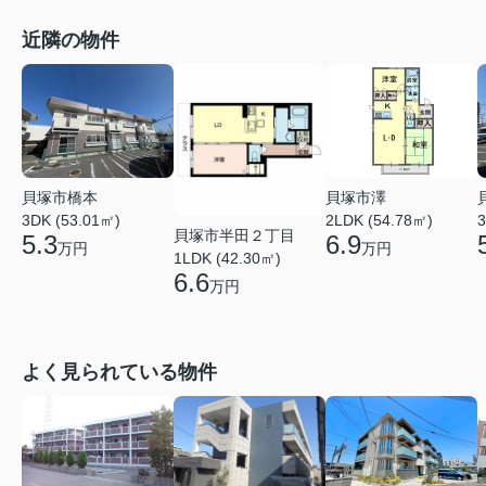
近隣の物件
貝塚市橋本
貝塚市澤
3DK (53.01㎡)
2LDK (54.78㎡)
3
貝塚市半田２丁目
5.3
6.9
万円
万円
1LDK (42.30㎡)
6.6
万円
よく見られている物件