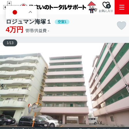
0
お気に入り
JA
ロジュマン海塚１
空室1
4万円
管理/共益費 -
1
/
13