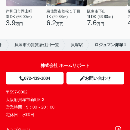
岸和田市岡山町
泉佐野市笠松１丁目
阪南市下出
3LDK (66.00㎡)
1K (29.88㎡)
1LDK (43.80㎡)
2
3.9
6.2
7.6
万円
万円
万円
ト
貝塚市の賃貸居住用一覧
貝塚駅
ロジュマン海塚１
株式会社 ホームサポート
072-439-1804
お問い合わせ
〒597-0002
大阪府貝塚市新町5-3
営業時間：
9：00～20：00
定休日：
水曜日
トップページ