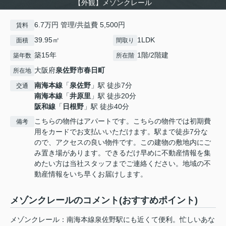
【外観】メゾンクレール
6.7万円 管理/共益費 5,500円
賃料
39.95㎡
1LDK
面積
間取り
築15年
1階/2階建
築年数
所在階
大阪府
泉佐野市
春日町
所在地
南海本線
「
泉佐野
」駅 徒歩7分
交通
南海本線
「
井原里
」駅 徒歩20分
阪和線
「
日根野
」駅 徒歩40分
こちらの物件はアパートです。こちらの物件では初期費
備考
用をカードでお支払いいただけます。駅まで徒歩7分な
ので、アクセスの良い物件です。この建物の敷地内にご
み置き場があります。できるだけ早めに不動産情報を集
めたい方は当社スタッフまでご連絡ください。地域の不
動産情報をいち早くお届けします。
メゾンクレールのコメント(おすすめポイント)
メゾンクレール：南海本線泉佐野駅にも近くて便利。忙しいあな