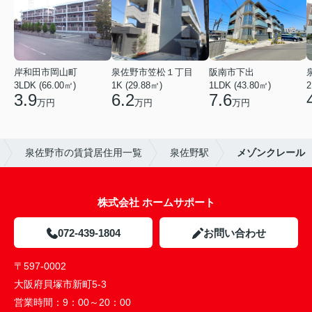
岸和田市岡山町
泉佐野市笠松１丁目
阪南市下出
3LDK (66.00㎡)
1K (29.88㎡)
1LDK (43.80㎡)
2
3.9
6.2
7.6
万円
万円
万円
泉佐野市の賃貸居住用一覧
泉佐野駅
メゾンクレール
株式会社 ホームサポート
072-439-1804
お問い合わせ
〒597-0002
大阪府貝塚市新町5-3
営業時間：
9：00～20：00