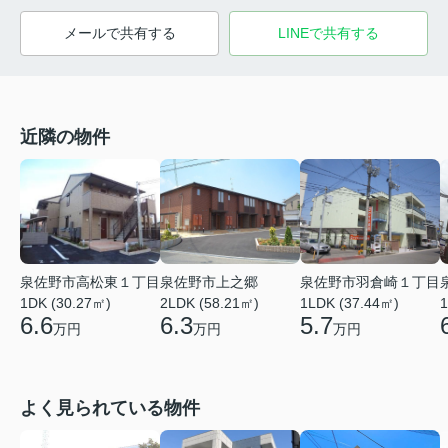
メールで共有する
LINEで共有する
近隣の物件
泉佐野市高松東１丁目
泉佐野市上之郷
泉佐野市羽倉崎１丁目
1DK (30.27㎡)
2LDK (58.21㎡)
1LDK (37.44㎡)
1
6.6
6.3
5.7
万円
万円
万円
よく見られている物件