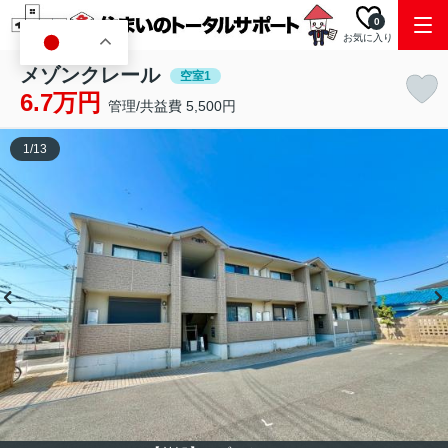
0
お気に入り
JA
メゾンクレール
空室1
6.7万円
管理/共益費 5,500円
1
/
13