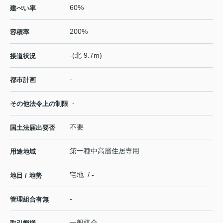
60%
建ぺい率
200%
容積率
-(北 9.7m)
接道状況
-
都市計画
-
その他法令上の制限
不要
国土法届出要否
第一種中高層住居専用
用途地域
宅地 / -
地目 / 地勢
-
管理組合有無
一般媒介