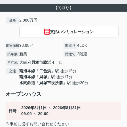
【間取り】
2,880万円
価格
支払いシミュレーション
93.98㎡
4LDK
建物面積
間取り
新築
2階建
築年数
階建て
大阪府
貝塚市
脇浜
４丁目
所在地
南海本線
「
二色浜
」駅 徒歩15分
交通
南海本線
「
貝塚
」駅 徒歩17分
水間鉄道
「
貝塚市役所前
」駅 徒歩20分
オープンハウス
2026年8月1日 ～ 2026年8月31日
日時
09:00 ～ 20:00
※事前に必ずお問い合わせください