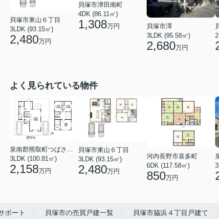
貝塚市津田南町
4DK (86.11㎡)
貝塚市東山６丁目
1,308
万円
貝塚市澤
3LDK (93.15㎡)
3LDK (95.58㎡)
2
2,480
万円
2,680
万円
よく見られている物件
泉南郡熊取町つばさが丘北３丁目
貝塚市東山６丁目
河内長野市喜多町
3LDK (100.81㎡)
3LDK (93.15㎡)
6DK (117.58㎡)
3
2,158
2,480
万円
万円
850
万円
サポート
貝塚市の売買戸建一覧
貝塚市脇浜４丁目戸建て