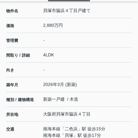
貝塚市脇浜４丁目戸建て
物件名
2,880万円
価格
-
管理費
4LDK
間取り / 詳細
-
向き
2026年3月 (新築)
築年月
新築一戸建 / 木造
種別 / 建物構造
大阪府
貝塚市
脇浜
４丁目
所在地
南海本線
「
二色浜
」駅 徒歩15分
交通
南海本線
「
貝塚
」駅 徒歩17分