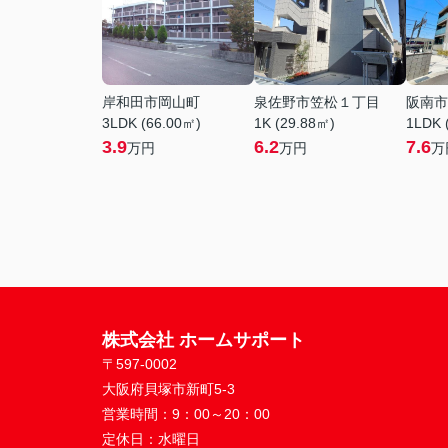
岸和田市岡山町
泉佐野市笠松１丁目
阪南市
3LDK (66.00㎡)
1K (29.88㎡)
1LDK 
3.9
6.2
7.6
万円
万円
万
株式会社 ホームサポート
〒597-0002
大阪府貝塚市新町5-3
営業時間：
9：00～20：00
定休日：
水曜日