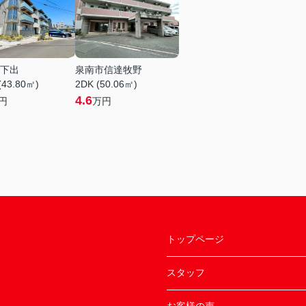
下出
泉南市信達牧野
(43.80㎡)
2DK (50.06㎡)
4.6
円
万円
トップページ
スタッフ