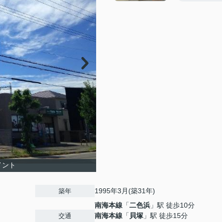
イント
1995年3月(築31年)
築年
南海本線
「
二色浜
」駅 徒歩10分
南海本線
「
貝塚
」駅 徒歩15分
交通