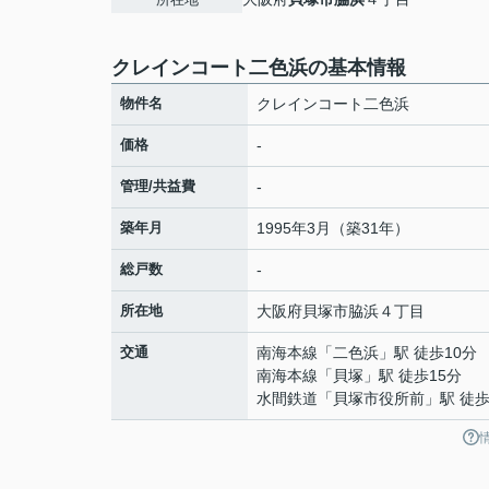
クレインコート二色浜の基本情報
物件名
クレインコート二色浜
価格
-
管理/共益費
-
築年月
1995年3月（築31年）
総戸数
-
所在地
大阪府
貝塚市
脇浜
４丁目
交通
南海本線
「
二色浜
」駅 徒歩10分
南海本線
「
貝塚
」駅 徒歩15分
水間鉄道
「
貝塚市役所前
」駅 徒歩