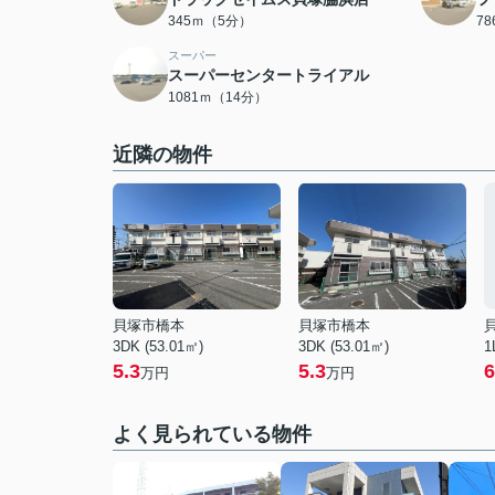
345ｍ（5分）
7
スーパー
スーパーセンタートライアル
1081ｍ（14分）
近隣の物件
貝塚市橋本
貝塚市橋本
3DK (53.01㎡)
3DK (53.01㎡)
1
5.3
5.3
6
万円
万円
よく見られている物件