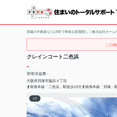
貝塚の不動産ならLINEで簡単お部屋探し｜株式会社ホーム
この物
クレインコート二色浜
-
管理/共益費 -
大阪府
貝塚市
脇浜
４丁目
南海本線「二色浜」駅徒歩10分
南海本線「貝塚」駅
1
/
2