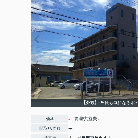
【外観】
外観も気になるポ
-
管理/共益費
-
価格
-/-
間取り/面積
大阪府
貝塚市
脇浜
４丁目
所在地