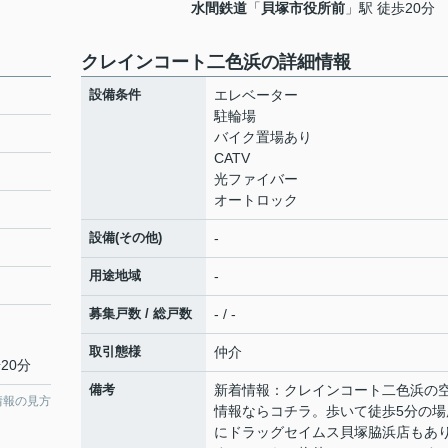
水間鉄道
「
貝塚市役所前
」駅 徒歩20分
クレインコート二色浜の詳細情報
設備条件
エレベーター
駐輪場
バイク置場あり
CATV
光ファイバー
オートロック
設備(その他)
-
用途地域
-
募集戸数 / 総戸数
- / -
取引態様
仲介
20分
備考
新着情報：クレインコート二色浜の
情報の見方
情報ならコチラ。歩いて徒歩5分の場
にドラッグセイムス貝塚脇浜店もあ