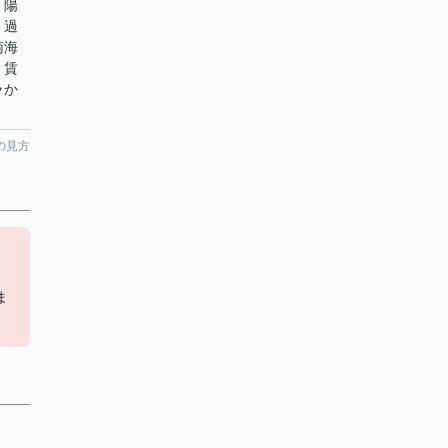
。陽
く過
南海
、賃
ラか
の見方
ま
ま