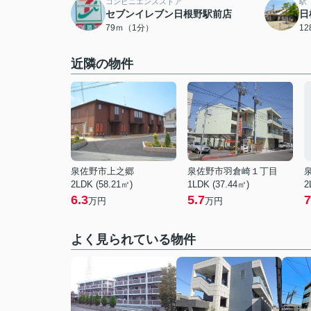
コンビニエンスストア
駅
セブンイレブン日根野駅前店
日
79ｍ（1分）
1
近隣の物件
泉佐野市上之郷
泉佐野市羽倉崎１丁目
2LDK (58.21㎡)
1LDK (37.44㎡)
2
6.3
5.7
7
万円
万円
よく見られている物件