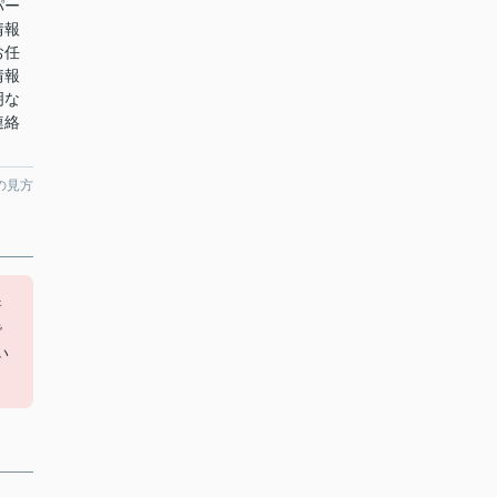
パー
情報
お任
情報
明な
連絡
の見方
普
で
い