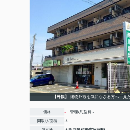
【外観】
建物外観を気になさる方へ、見
-
管理/共益費
-
価格
-/-
間取り/面積
大阪府
泉佐野市
日根野
所在地