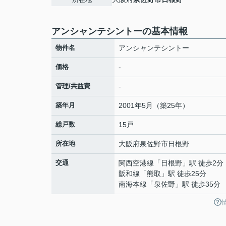
アンシャンテシントーの基本情報
物件名
アンシャンテシントー
価格
-
管理/共益費
-
築年月
2001年5月（築25年）
総戸数
15戸
所在地
大阪府
泉佐野市
日根野
交通
関西空港線
「
日根野
」駅 徒歩2分
阪和線
「
熊取
」駅 徒歩25分
南海本線
「
泉佐野
」駅 徒歩35分