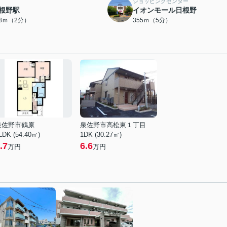
ショッピングセンター
根野駅
イオンモール日根野
28ｍ（2分）
355ｍ（5分）
泉佐野市鶴原
泉佐野市高松東１丁目
LDK (54.40㎡)
1DK (30.27㎡)
.7
6.6
万円
万円