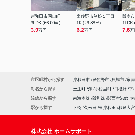
岸和田市岡山町
泉佐野市笠松１丁目
阪南市
3LDK (66.00㎡)
1K (29.88㎡)
1LDK 
3.9
6.2
7.6
万円
万円
万
市区町村から探す
岸和田市
泉佐野市
貝塚市
泉南
町名から探す
土生町
澤
小松里町
日根野
下
沿線から探す
南海本線
阪和線
関西空港線
駅から探す
下松
久米田
東岸和田
和泉大宮
株式会社 ホームサポート