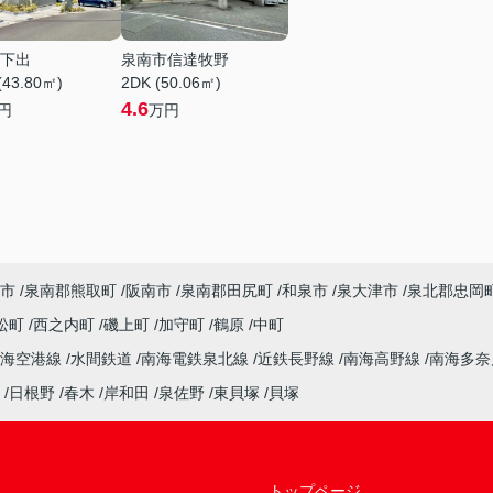
下出
泉南市信達牧野
(43.80㎡)
2DK (50.06㎡)
4.6
円
万円
市
泉南郡熊取町
阪南市
泉南郡田尻町
和泉市
泉大津市
泉北郡忠岡
松町
西之内町
磯上町
加守町
鶴原
中町
南海空港線
水間鉄道
南海電鉄泉北線
近鉄長野線
南海高野線
南海多
日根野
春木
岸和田
泉佐野
東貝塚
貝塚
トップページ