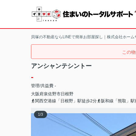
貝塚の不動産ならLINEで簡単お部屋探し｜株式会社ホーム
この物
アンシャンテシントー
-
管理/共益費 -
大阪府
泉佐野市
日根野
関西空港線「日根野」駅徒歩2分
阪和線「熊取」駅
1
/
3