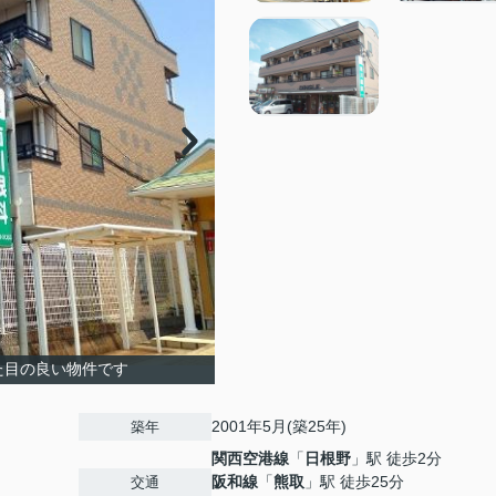
た目の良い物件です
2001年5月(築25年)
築年
関西空港線
「
日根野
」駅 徒歩2分
阪和線
「
熊取
」駅 徒歩25分
交通