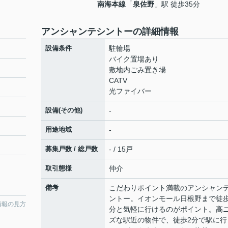
南海本線
「
泉佐野
」駅 徒歩35分
アンシャンテシントーの詳細情報
設備条件
駐輪場
バイク置場あり
敷地内ごみ置き場
CATV
光ファイバー
設備(その他)
-
用途地域
-
募集戸数 / 総戸数
- / 15戸
取引態様
仲介
備考
こだわりポイント満載のアンシャン
ントー。イオンモール日根野まで徒歩
情報の見方
分と気軽に行けるのがポイント。高
ズな駅近の物件で、徒歩2分で駅に行