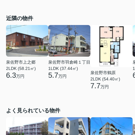
近隣の物件
泉佐野市上之郷
泉佐野市羽倉崎１丁目
2LDK (58.21㎡)
1LDK (37.44㎡)
1
泉佐野市鶴原
6.3
5.7
万円
万円
2LDK (54.40㎡)
7.7
万円
よく見られている物件