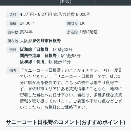
【外観】
4.8万円～5.2万円 管理/共益費 5,000円
賃料
24.00㎡
1K
面積
間取り
築24年
1階/2階建
築年数
所在階
大阪府
泉佐野市
日根野
所在地
阪和線
「
日根野
」駅 徒歩3分
交通
関西空港線
「
日根野
」駅 徒歩3分
阪和線
「
長滝
」駅 徒歩19分
「サニーコート日根野」のここがイチオシ。ぜひ一度見
備考
ていただきたい、「サニーコート日根野」です。徒歩3
分に駅がある物件です。こちらの物件は陽当り良好で
す。泉佐野市エリアにある賃貸情報のことなら、地域に
密着した当社へお任せ下さい。当社は、多種多様な賃貸
情報を取り扱っております。ご要望や不明な点などござ
いましたら、お気軽にご連絡下さい。
サニーコート日根野のコメント(おすすめポイント)