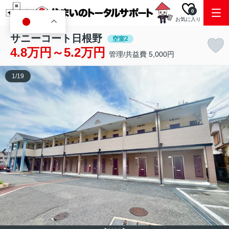
0
お気に入り
JA
サニーコート日根野
空室2
4.8万円～5.2万円
管理/共益費 5,000円
1
/
19