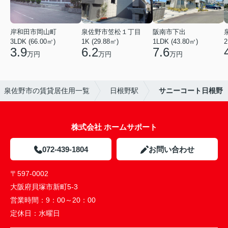
岸和田市岡山町
泉佐野市笠松１丁目
阪南市下出
3LDK (66.00㎡)
1K (29.88㎡)
1LDK (43.80㎡)
2
3.9
6.2
7.6
万円
万円
万円
泉佐野市の賃貸居住用一覧
日根野駅
サニーコート日根野
株式会社 ホームサポート
072-439-1804
お問い合わせ
〒597-0002
大阪府貝塚市新町5-3
営業時間：
9：00～20：00
定休日：
水曜日