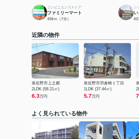
コンビニエンスストア
シ
ファミリーマート
い
498ｍ（7分）
6
近隣の物件
泉佐野市上之郷
泉佐野市羽倉崎１丁目
2LDK (58.21㎡)
1LDK (37.44㎡)
2
6.3
5.7
7
万円
万円
よく見られている物件