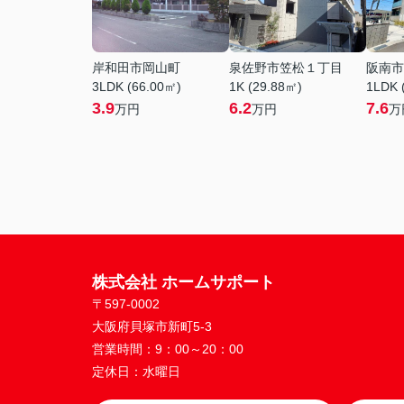
岸和田市岡山町
泉佐野市笠松１丁目
阪南市
3LDK (66.00㎡)
1K (29.88㎡)
1LDK 
3.9
6.2
7.6
万円
万円
万
株式会社 ホームサポート
〒597-0002
大阪府貝塚市新町5-3
営業時間：
9：00～20：00
定休日：
水曜日