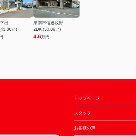
下出
泉南市信達牧野
(43.80㎡)
2DK (50.06㎡)
4.6
円
万円
トップページ
スタッフ
お客様の声