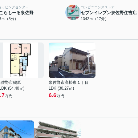
ョッピングセンター
コンビニエンスストア
こらもーる泉佐野
セブンイレブン泉佐野住吉店
03ｍ（8分）
1342ｍ（17分）
泉佐野市鶴原
泉佐野市高松東１丁目
LDK (54.40㎡)
1DK (30.27㎡)
.7
6.6
万円
万円