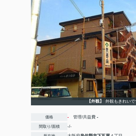
【外観】
外観もきれいで
-
管理/共益費
-
価格
-/-
間取り/面積
大阪府
泉佐野市
下瓦屋
４丁目
所在地