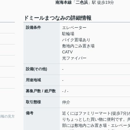
南海本線
「
二色浜
」駅 徒歩19分
ドミールまつなみの詳細情報
設備条件
エレベーター
駐輪場
バイク置場あり
敷地内ごみ置き場
CATV
光ファイバー
設備(その他)
-
用途地域
-
募集戸数 / 総戸数
- / -
取引態様
仲介
備考
近くにはファミリーマート(徒歩7分)
情報の見方
りちょっとした買い物に便利です。
部には敷地内ごみ置き場・エレベー