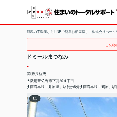
貝塚の不動産ならLINEで簡単お部屋探し｜株式会社ホーム
この物
ドミールまつなみ
-
管理/共益費 -
大阪府
泉佐野市
下瓦屋
４丁目
南海本線「井原里」駅徒歩8分
南海本線「鶴原」駅
1
/
1