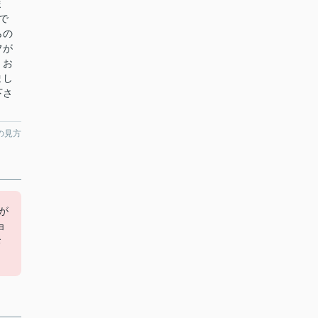
ま
で
らの
フが
。お
まし
下さ
の見方
が
ョ
お