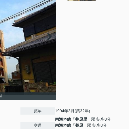
す
1994年3月(築32年)
築年
南海本線
「
井原里
」駅 徒歩8分
南海本線
「
鶴原
」駅 徒歩8分
交通