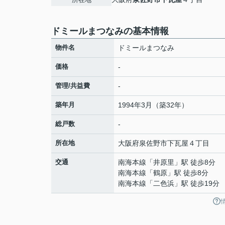
ドミールまつなみの基本情報
物件名
ドミールまつなみ
価格
-
管理/共益費
-
築年月
1994年3月（築32年）
総戸数
-
所在地
大阪府
泉佐野市
下瓦屋
４丁目
交通
南海本線
「
井原里
」駅 徒歩8分
南海本線
「
鶴原
」駅 徒歩8分
南海本線
「
二色浜
」駅 徒歩19分