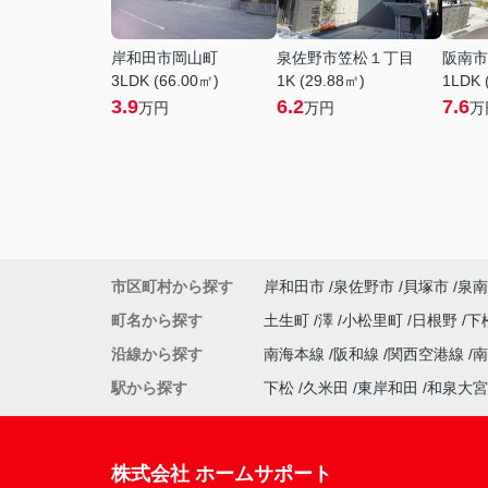
岸和田市岡山町
泉佐野市笠松１丁目
阪南市
3LDK (66.00㎡)
1K (29.88㎡)
1LDK 
3.9
6.2
7.6
万円
万円
万
市区町村から探す
岸和田市
泉佐野市
貝塚市
泉南
町名から探す
土生町
澤
小松里町
日根野
下
沿線から探す
南海本線
阪和線
関西空港線
駅から探す
下松
久米田
東岸和田
和泉大宮
株式会社 ホームサポート