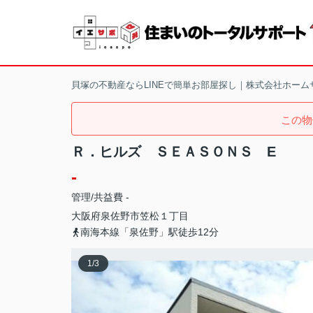
貝塚の不動産ならLINEで簡単お部屋探し｜株式会社ホーム
この物
Ｒ．ヒルズ ＳＥＡＳＯＮＳ E
-
管理/共益費 -
大阪府
泉佐野市
笠松
１丁目
南海本線「泉佐野」駅徒歩12分
1
/
3