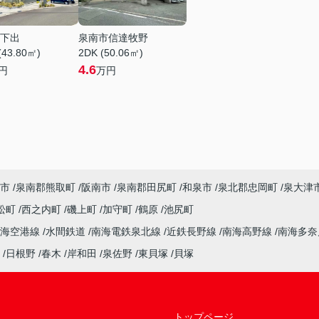
下出
泉南市信達牧野
(43.80㎡)
2DK (50.06㎡)
4.6
円
万円
市
泉南郡熊取町
阪南市
泉南郡田尻町
和泉市
泉北郡忠岡町
泉大津
松町
西之内町
磯上町
加守町
鶴原
池尻町
南海空港線
水間鉄道
南海電鉄泉北線
近鉄長野線
南海高野線
南海多
日根野
春木
岸和田
泉佐野
東貝塚
貝塚
トップページ