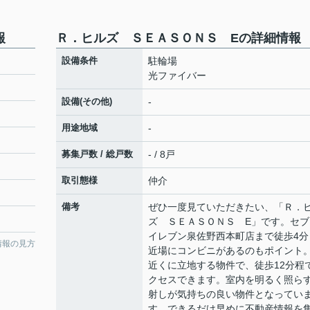
報
Ｒ．ヒルズ ＳＥＡＳＯＮＳ Eの詳細情報
設備条件
駐輪場
光ファイバー
設備(その他)
-
用途地域
-
募集戸数 / 総戸数
- / 8戸
取引態様
仲介
備考
ぜひ一度見ていただきたい、「Ｒ．
ズ ＳＥＡＳＯＮＳ E」です。セブ
イレブン泉佐野西本町店まで徒歩4分
情報の見方
近場にコンビニがあるのもポイント
近くに立地する物件で、徒歩12分程
クセスできます。室内を明るく照ら
射しが気持ちの良い物件となってい
す。できるだけ早めに不動産情報を