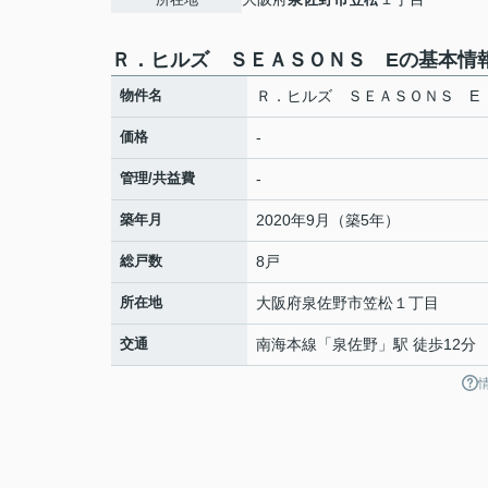
Ｒ．ヒルズ ＳＥＡＳＯＮＳ Eの基本情
物件名
Ｒ．ヒルズ ＳＥＡＳＯＮＳ E
価格
-
管理/共益費
-
築年月
2020年9月（築5年）
総戸数
8戸
所在地
大阪府
泉佐野市
笠松
１丁目
交通
南海本線
「
泉佐野
」駅 徒歩12分