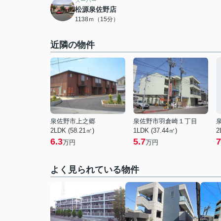
スーパー
松源泉佐野店
1138ｍ（15分）
近隣の物件
泉佐野市上之郷
泉佐野市羽倉崎１丁目
2LDK (58.21㎡)
1LDK (37.44㎡)
2
6.3
5.7
7
万円
万円
よく見られている物件