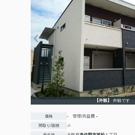
【外観】
外観です
-
管理/共益費
-
価格
-/-
間取り/面積
大阪府
泉佐野市
笠松
１丁目
所在地