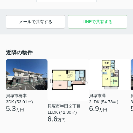
メールで共有する
LINEで共有する
近隣の物件
貝塚市橋本
貝塚市澤
3DK (53.01㎡)
2LDK (54.78㎡)
3
貝塚市半田２丁目
5.3
6.9
万円
万円
1LDK (42.30㎡)
6.6
万円