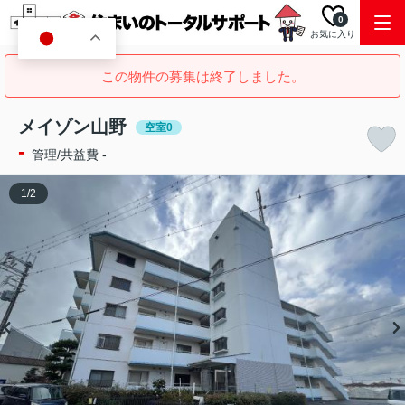
0
お気に入り
JA
この物件の募集は終了しました。
メイゾン山野
空室0
-
管理/共益費 -
1
/
2