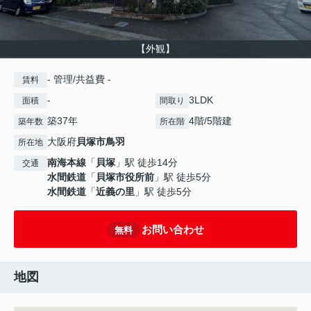
【外観】
- 管理/共益費 -
賃料
-
3LDK
面積
間取り
築37年
4階/5階建
築年数
所在階
大阪府
貝塚市
鳥羽
所在地
南海本線
「
貝塚
」駅 徒歩14分
交通
水間鉄道
「
貝塚市役所前
」駅 徒歩5分
水間鉄道
「
近義の里
」駅 徒歩5分
お問い合わせ
無料
地図