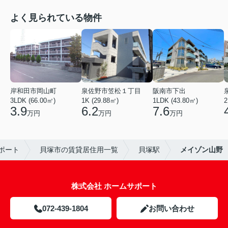
よく見られている物件
岸和田市岡山町
泉佐野市笠松１丁目
阪南市下出
3LDK (66.00㎡)
1K (29.88㎡)
1LDK (43.80㎡)
2
3.9
6.2
7.6
万円
万円
万円
ポート
貝塚市の賃貸居住用一覧
貝塚駅
メイゾン山野
株式会社 ホームサポート
072-439-1804
お問い合わせ