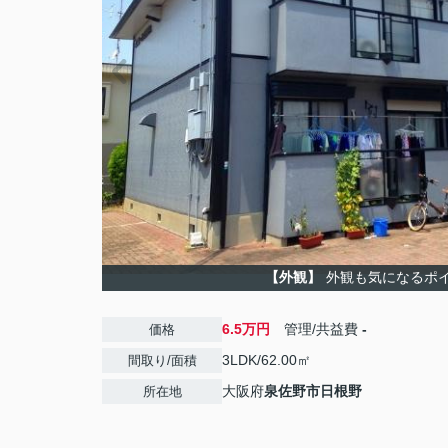
【外観】
外観も気になるポ
6.5万円
管理/共益費
-
価格
3LDK/62.00㎡
間取り/面積
大阪府
泉佐野市
日根野
所在地