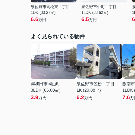
泉佐野市高松東１丁目
泉佐野市中町１丁目
1DK (30.27㎡)
1LDK (33.62㎡)
1
6.6
6.5
6
万円
万円
よく見られている物件
岸和田市岡山町
泉佐野市笠松１丁目
阪南市
3LDK (66.00㎡)
1K (29.88㎡)
1LDK 
3.9
6.2
7.6
万円
万円
万