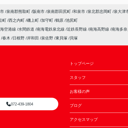
市
泉南郡熊取町
阪南市
泉南郡田尻町
和泉市
泉北郡忠岡町
泉大津
松町
西之内町
磯上町
加守町
鶴原
池尻町
南海空港線
水間鉄道
南海電鉄泉北線
近鉄長野線
南海高野線
南海多
春木
日根野
岸和田
泉佐野
東貝塚
貝塚
トップページ
スタッフ
お客様の声
072-439-1804
ブログ
アクセスマップ