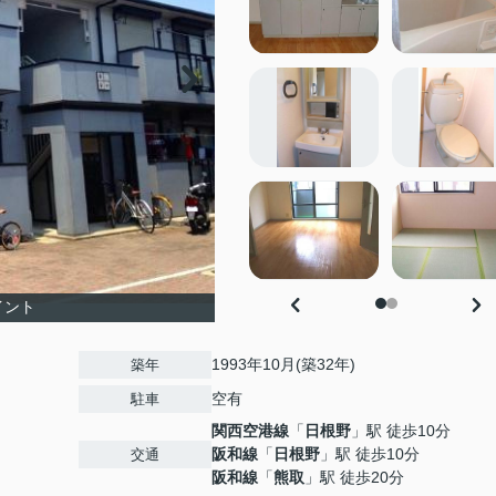
イント
1993年10月(築32年)
築年
空有
駐車
関西空港線
「
日根野
」駅 徒歩10分
阪和線
「
日根野
」駅 徒歩10分
交通
阪和線
「
熊取
」駅 徒歩20分