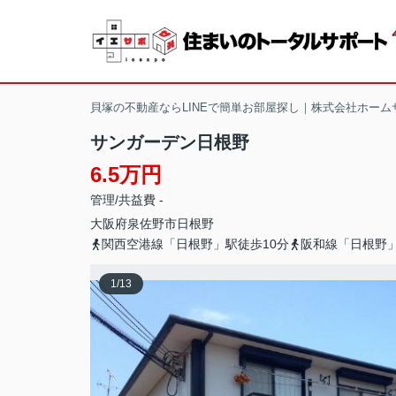
貝塚の不動産ならLINEで簡単お部屋探し｜株式会社ホーム
サンガーデン日根野
6.5万円
管理/共益費 -
大阪府
泉佐野市
日根野
関西空港線「日根野」駅徒歩10分
阪和線「日根野」
1
/
13