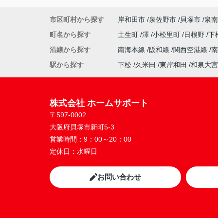
市区町村から探す
岸和田市
泉佐野市
貝塚市
泉南
町名から探す
土生町
澤
小松里町
日根野
下
沿線から探す
南海本線
阪和線
関西空港線
駅から探す
下松
久米田
東岸和田
和泉大宮
株式会社 ホームサポート
〒597-0002
大阪府貝塚市新町5-3
営業時間：
9：00～20：00
定休日：
水曜日
お問い合わせ