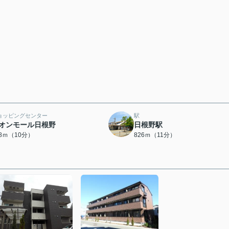
ョッピングセンター
駅
オンモール日根野
日根野駅
88ｍ（10分）
826ｍ（11分）