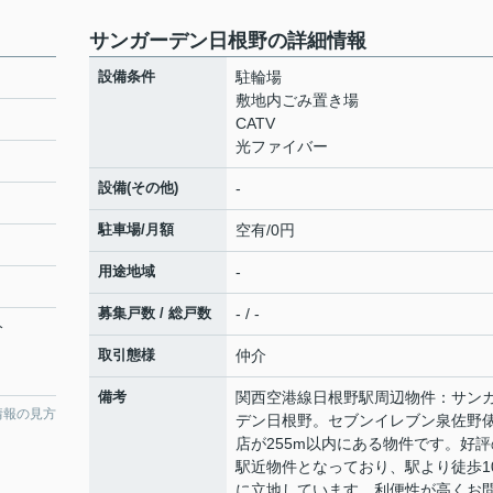
サンガーデン日根野の詳細情報
設備条件
駐輪場
敷地内ごみ置き場
CATV
光ファイバー
設備(その他)
-
駐車場/月額
空有/0円
用途地域
-
募集戸数 / 総戸数
- / -
分
取引態様
仲介
備考
関西空港線日根野駅周辺物件：サン
情報の見方
デン日根野。セブンイレブン泉佐野
店が255m以内にある物件です。好評
駅近物件となっており、駅より徒歩1
に立地しています。利便性が高くお