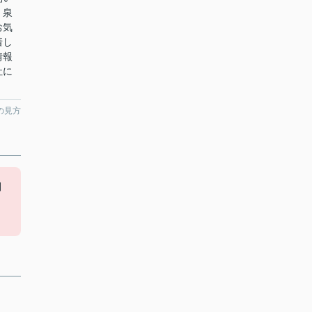
。泉
お気
着し
情報
社に
の見方
利