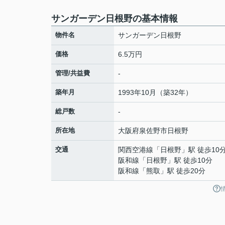
サンガーデン日根野の基本情報
物件名
サンガーデン日根野
価格
6.5万円
管理/共益費
-
築年月
1993年10月（築32年）
総戸数
-
所在地
大阪府
泉佐野市
日根野
交通
関西空港線
「
日根野
」駅 徒歩10
阪和線
「
日根野
」駅 徒歩10分
阪和線
「
熊取
」駅 徒歩20分