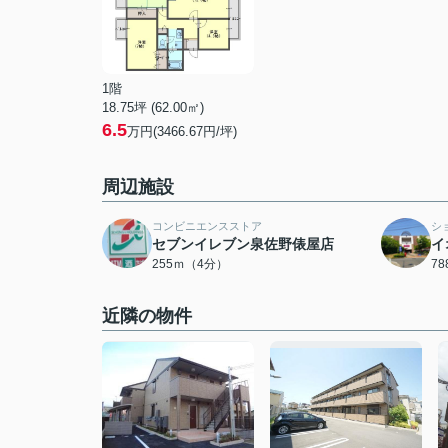
1階
18.75坪 (62.00㎡)
6.5
万円(3466.67円/坪)
周辺施設
コンビニエンスストア
シ
セブンイレブン泉佐野俵屋店
イ
255ｍ（4分）
7
近隣の物件