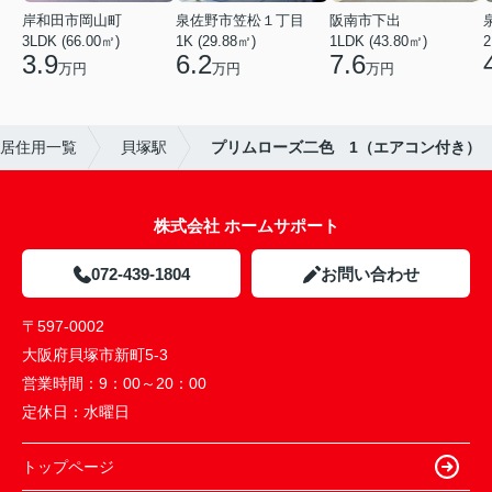
岸和田市岡山町
泉佐野市笠松１丁目
阪南市下出
3LDK (66.00㎡)
1K (29.88㎡)
1LDK (43.80㎡)
2
3.9
6.2
7.6
万円
万円
万円
居住用一覧
貝塚駅
プリムローズ二色 1（エアコン付き）
株式会社 ホームサポート
072-439-1804
お問い合わせ
〒597-0002
大阪府貝塚市新町5-3
営業時間：
9：00～20：00
定休日：
水曜日
トップページ