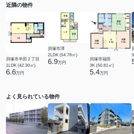
近隣の物件
貝塚市澤
2LDK (54.78㎡)
3
貝塚市半田２丁目
貝塚市福田
6.9
万円
1LDK (42.30㎡)
3K (50.81㎡)
6.6
5.4
万円
万円
よく見られている物件