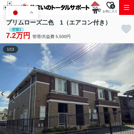
0
お気に入り
JA
プリムローズ二色 1（エアコン付き）
空室1
7.2万円
管理/共益費 5,500円
1
/
13