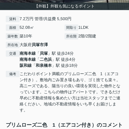
【外観】外観も気になるポイント
7.2万円 管理/共益費 5,500円
賃料
52.08㎡
1LDK
面積
間取り
築10年
2階/2階建
築年数
所在階
大阪府
貝塚市
澤
所在地
南海本線
「
貝塚
」駅 徒歩24分
交通
南海本線
「
二色浜
」駅 徒歩4分
阪和線
「
和泉橋本
」駅 徒歩18分
こだわりポイント満載のプリムローズ二色 1（エアコ
備考
ン付き）。敷地内ごみ置き場もあり、ゴミ捨ても楽々。
高ニーズである、陽当りの良い環境を実現した物件とな
っています。こちらの物件はアパートです。できるだけ
早めに不動産情報を集めたい方は当社スタッフまでご連
絡ください。地域の不動産情報をいち早くお届けしま
す。
プリムローズ二色 1（エアコン付き）のコメント