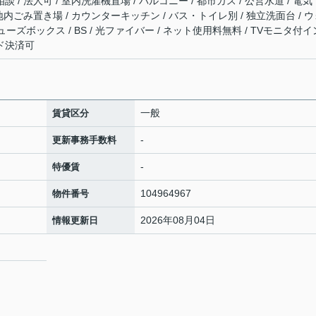
談 / 法人可 / 室内洗濯機置場 / バルコニー / 都市ガス / 公営水道 / 電気
 敷地内ごみ置き場 / カウンターキッチン / バス・トイレ別 / 独立洗面台 / 
ズボックス / BS / 光ファイバー / ネット使用料無料 / TVモニタ付イ
ード決済可
一般
賃貸区分
-
更新事務手数料
-
特優賃
104964967
物件番号
2026年08月04日
情報更新日