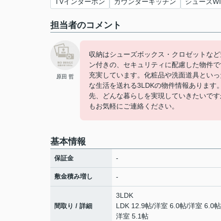
TVインターホン
カウンターキッチン
シューズWI
担当者のコメント
収納はシューズボックス・クロゼットなど
ン付きの、セキュリティに配慮した物件で
充実しています。化粧品や洗面道具といっ
原田 哲
な生活を送れる3LDKの物件情報あります
先、どんな暮らしを実現していきたいです
もお気軽にご連絡ください。
基本情報
-
保証金
敷金積み増し
-
3LDK
LDK 12.9帖
/
洋室 6.0帖
/
洋室 6.0帖
間取り / 詳細
洋室 5.1帖