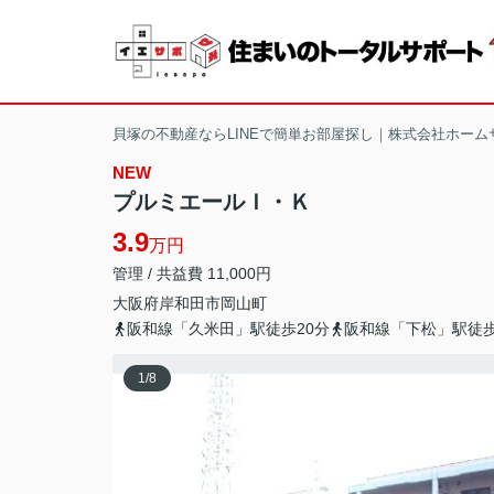
貝塚の不動産ならLINEで簡単お部屋探し｜株式会社ホーム
NEW
プルミエールＩ・Ｋ
3.9
万円
管理 / 共益費 11,000円
大阪府
岸和田市
岡山町
阪和線「久米田」駅徒歩20分
阪和線「下松」駅徒歩
1
/
8