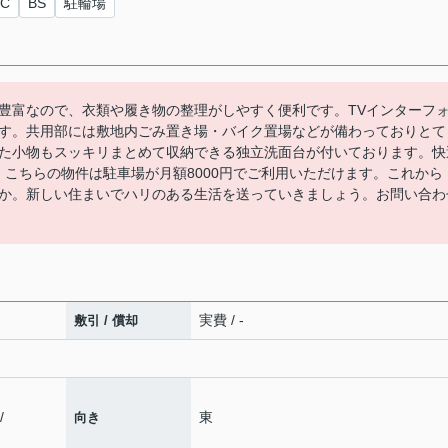
C
BS
駐輪場
豊富なので、衣類や履き物の整理がしやすく便利です。TVインターフ
す。共用部には敷地内ごみ置き場・バイク置場などが備わっておりとて
た小物もスッキリまとめて収納できる独立洗面台が付いております。快
。こちらの物件は駐車場が月額8000円でご利用いただけます。これから
か。新しい住まいでハリのある生活を送っていきましょう。お問い合わ
実費 / -
敷引 / 償却
/
東
向き