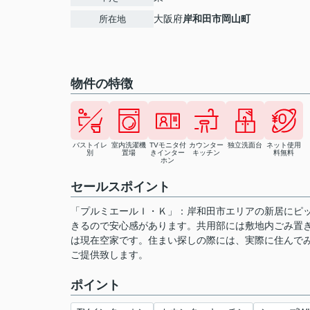
大阪府
岸和田市
岡山町
所在地
物件の特徴
バストイレ
室内洗濯機
TVモニタ付
カウンター
独立洗面台
ネット使用
別
置場
きインター
キッチン
料無料
ホン
セールスポイント
「プルミエールＩ・Ｋ」：岸和田市エリアの新居にピッ
きるので安心感があります。共用部には敷地内ごみ置
は現在空家です。住まい探しの際には、実際に住んで
ご提供致します。
ポイント