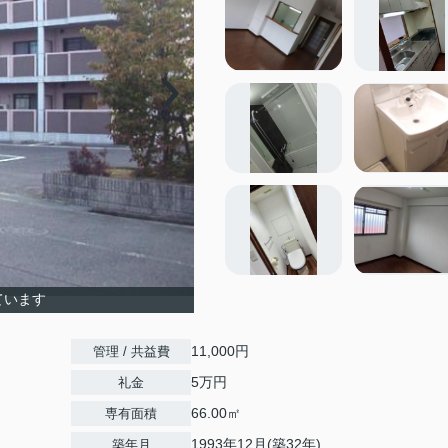
ています
11,000円
管理 / 共益費
5万円
礼金
66.00㎡
専有面積
1993年12月(築32年)
築年月