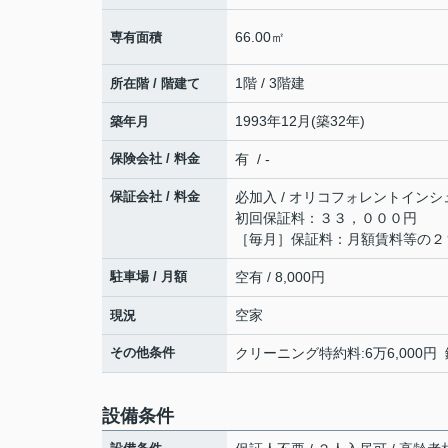
66.00㎡
専有面積
1階 / 3階建
所在階 / 階建て
1993年12月(築32年)
築年月
保険会社 / 料金
有 / -
保証会社 / 料金
必加入 / オリコフォレントインシ
初回保証料：３３，０００円
［毎月］保証料：月額賃料等の２
駐車場 / 月額
空有 / 8,000円
空家
現況
その他条件
クリーニング特約料:6万6,000円 
設備条件