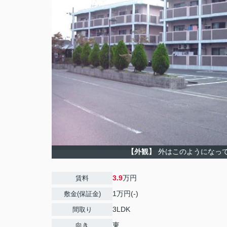
【外観】
外はこのようになっ
3.9
万円
賃料
1万円(-)
敷金(保証金)
3LDK
間取り
東
向き