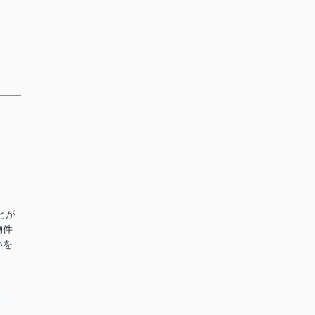
とが
物件
いを