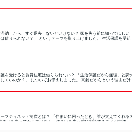
を滞納したら、すぐ退去しないといけない？ 家を失う前に知ってほしい
は借りられない？」 というテーマを取り上げました。 生活保護を受給し
保護を受けると賃貸住宅は借りられない？ 「生活保護だから無理」と諦
にくいのか？」 についてお伝えしました。 高齢だからという理由だけで
セーフティネット制度とは？ 「住まいに困ったとき、誰が支えてくれるの
住まいを失ってからではなく、住まいを失う前に相談することが大切」 と