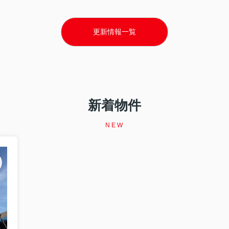
更新情報一覧
福祉協議会様で講演しました 「住宅セーフティネット制度 ～住まいを失
宅セーフティネット制度 ～住まいを失う前にできること～」をテーマと
新着物件
NEW