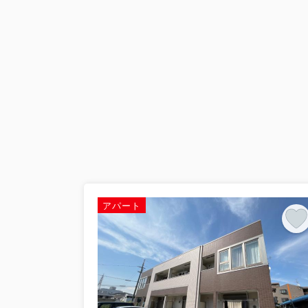
2026.07.21
第1回【イエサポ住まい支援コラム】
【イエサポ住まい支援コラム】第1回 社会
祉協議会様で、職員の皆さまを対象に「住
失...
アパート