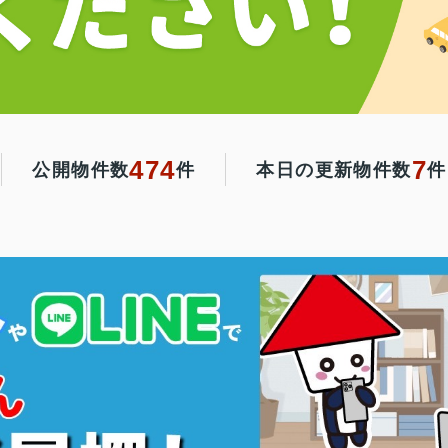
474
7
公開物件数
件
本日の更新物件数
件