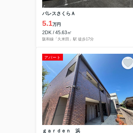
パレスさくらＡ
5.1
万円
2DK / 45.63㎡
阪和線「久米田」駅 徒歩17分
アパート
ｇａｒｄｅｎ 浜