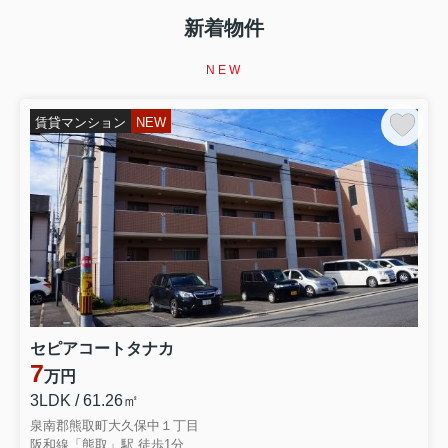
【イエサポ住まい支援コラム】第5回 家賃を滞納した
ら、すぐ退去しないといけない？ 家を失う前に知ってほ
新着物件
しい「家賃滞納」というサイン 前回の振り返り 第4回で
は、 「生活保護を受けると賃貸住宅は借りられない？」
NEW
というテーマを取り上げました。 生活保護を受給してい
ることだけで、 賃貸住...
賃貸マンション
NEW
2026.08.07
第4回【イエサポ住まい支援コラム】
【イエサポ住まい支援コラム】第4回 生活保護を受ける
と賃貸住宅は借りられない？ 「生活保護だから無理」と
諦める前に知ってほしいこと 前回の振り返り 第3回で
は、 「高齢者はなぜ賃貸住宅を借りにくいのか？」 につ
いてお伝えしました。 高齢だからという理由だけではな
く、 「何かあったとき...
2026.08.02
セピアコートタナカ
第2回【イエサポ住まい支援コラム】
7
万円
【イエサポ住まい支援コラム】第2回 住宅セーフティネ
ット制度とは？ 「住まいに困ったとき、誰が支えてくれ
3LDK / 61.26㎡
るの？」 前回の振り返り 第1回では、貝塚市社会福祉協
泉南郡熊取町大久保中１丁目
議会様で行った講演をもとに、 「住まいを失ってからで
阪和線「熊取」駅 徒歩1分
はなく、住まいを失う前に相談することが大切」 という