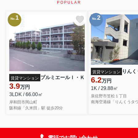
POPULAR
1
2
No.
No.
りんく
賃貸マンション
プルミエールＩ・Ｋ
6.2
賃貸マンション
万円
3.9
万円
1K / 29.88㎡
3LDK / 66.00㎡
泉佐野市笠松１丁目
南海空港線「りんくうタウ
岸和田市岡山町
阪和線「久米田」駅 徒歩20分