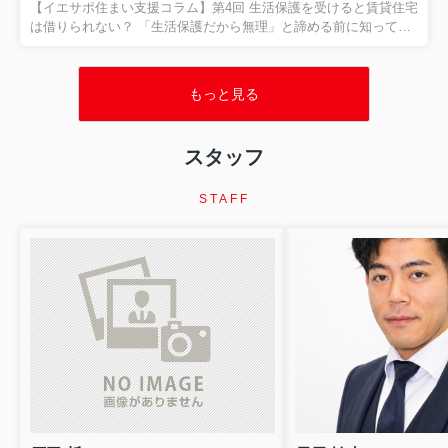
と。 今回は、その代表的なサインである、 「家賃滞納」 につい
【イエサポ住まい支援コラム】第4回 生活保護を受けると賃貸住宅
てお話しします。 家賃を滞納したら、すぐに退去...
は借りられない？ 「生活保護だから無理」と諦める前に知ってほ
しいこと 前回の振り返り 第3回では、 「高齢者はなぜ賃貸住宅を
借りにくいのか？」 についてお伝えしました。 高齢だからという
理由だけではなく、 「何かあったときに誰が対応するのか」 とい
もっと見る
う大家さん側の不安が、住まい探しを難しくしているケースがあ
ります。 そのため、保証会社や支援機関、居住支援法人などが関
わり、 「大家さんが一人で抱え込まなくていい環境」 をつくるこ
スタッフ
とが大切だとお伝えしました。 今回は、住まい相談の現場でも非
常に多い、 「生活保護を受けると賃貸住宅は借りられ...
STAFF