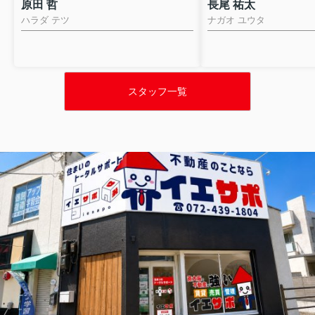
原田 哲
長尾 祐太
ハラダ テツ
ナガオ ユウタ
スタッフ一覧