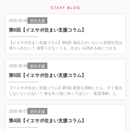
STAFF BLOG
2026.08.09
居住支援
第6回【イエサポ住まい支援コラム】
【イエサポ住まい支援コラム】第6回 保証人がいないと賃貸住宅は
借りられない？ 身寄りがなくても、住まいを諦める前にできるこ
と 前回の振り返り 第5回では、 「家賃を滞納したら、すぐ退去し
ないといけない？」 というテーマを取り上げました。 家賃滞納
は、 単なるお金の問題ではない場合があります。 失業や病気、生
2026.08.08
居住支援
活状況の変化など、 その背景に別の困りごとが隠れていることが
第5回【イエサポ住まい支援コラム】
あります。 だからこそ、 家賃滞納を責めるだけではなく、 「住
まいを失うサイン」として早く気付くこと が大切だとお伝えしま
した。 今回は、住まい相談の現場で非常によく聞く、 「保証人が
【イエサポ住まい支援コラム】第5回 家賃を滞納したら、すぐ退去
いないと賃貸住宅は借りられないの？」 という疑問...
しないといけない？ 家を失う前に知ってほしい「家賃滞納」とい
うサイン 前回の振り返り 第4回では、 「生活保護を受けると賃貸
住宅は借りられない？」 というテーマを取り上げました。 生活保
護を受給していることだけで、 賃貸住宅を借りられないわけでは
2026.08.07
居住支援
ありません。 一方で、 保証会社や初期費用、家賃、緊急連絡先な
第4回【イエサポ住まい支援コラム】
ど、 入居までに整理が必要なケースがあります。 そして何より大
切なのが、 困ってからではなく、困り始めた段階で相談するこ