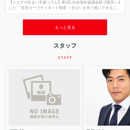
フティネット制度とは？ 「住まいに困る人」を地域全体で支える
【イエサポ住まい支援コラム】第1回 社会福祉協議会様で講演しま
制度です 「住宅セーフティネット制度」という言葉を...
した 「住宅セーフティネット制度 ～住まいを失う前にできること
～」 先日、貝塚市社会福祉協議会様で、職員の皆さまを対象に
「住宅セーフティネット制度 ～住まいを失う前にできること～」
をテーマとした講演を行いました。講演では、住まいを失うリス
もっと見る
クを抱えた方への支援や、地域で連携することの大切さについ
て、実際の現場で経験した事例を交えながらお話ししました。 今
回の記事は講演の報告ではありません。 講演を通して改めて感じ
スタッフ
た、 「住まいを失ってからではなく、住まいを失う前に相談する
ことの大切さ」 について、現場での経験をもとにお伝えします。
...
STAFF