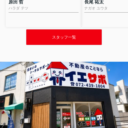
原田 哲
長尾 祐太
ハラダ テツ
ナガオ ユウタ
スタッフ一覧