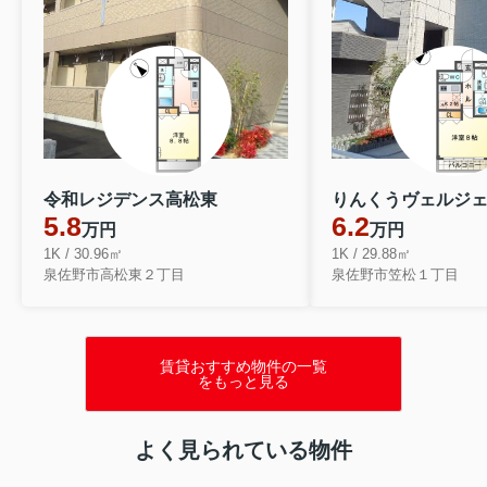
令和レジデンス高松東
りんくうヴェルジ
5.8
6.2
万円
万円
1K / 30.96㎡
1K / 29.88㎡
泉佐野市高松東２丁目
泉佐野市笠松１丁目
賃貸おすすめ物件の一覧
をもっと見る
よく見られている物件