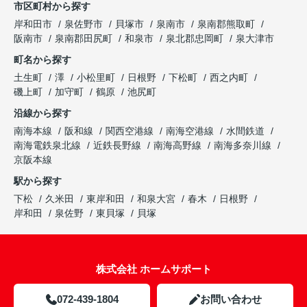
市区町村から探す
岸和田市
泉佐野市
貝塚市
泉南市
泉南郡熊取町
阪南市
泉南郡田尻町
和泉市
泉北郡忠岡町
泉大津市
町名から探す
土生町
澤
小松里町
日根野
下松町
西之内町
磯上町
加守町
鶴原
池尻町
沿線から探す
南海本線
阪和線
関西空港線
南海空港線
水間鉄道
南海電鉄泉北線
近鉄長野線
南海高野線
南海多奈川線
京阪本線
駅から探す
下松
久米田
東岸和田
和泉大宮
春木
日根野
岸和田
泉佐野
東貝塚
貝塚
株式会社 ホームサポート
072-439-1804
お問い合わせ