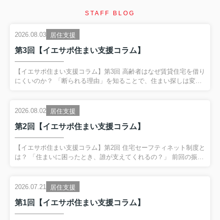
STAFF BLOG
2026.08.03
居住支援
第3回【イエサポ住まい支援コラム】
【イエサポ住まい支援コラム】第3回 高齢者はなぜ賃貸住宅を借り
にくいのか？ 「断られる理由」を知ることで、住まい探しは変わ
ります 前回の振り返り 第2回では、「住宅セーフティネット制
度」と「居住支援法人」についてご紹介しました。 住まいに困る
方を地域全体で支える制度があり、その制度を活用するために
2026.08.02
居住支援
は、行政・福祉・医療・不動産が連携することが大切だというお
第2回【イエサポ住まい支援コラム】
話をしました。 今回は、私たちが日々もっとも多く相談を受ける
テーマの一つ、 「高齢者はなぜ賃貸住宅を借りにくいのか？」 に
ついて、現場の経験をもとにお伝えします。 「高齢だから断られ
【イエサポ住まい支援コラム】第2回 住宅セーフティネット制度と
た」 本当に年齢だけが理由なのでしょうか？ 「75歳だから...
は？ 「住まいに困ったとき、誰が支えてくれるの？」 前回の振り
返り 第1回では、貝塚市社会福祉協議会様で行った講演をもとに、
「住まいを失ってからではなく、住まいを失う前に相談すること
が大切」 というテーマでお話ししました。 住所不定高齢者、DV
2026.07.21
居住支援
避難、ゴミ屋敷の事例からも分かるように、住まいは生活の土台
第1回【イエサポ住まい支援コラム】
です。 今回は、その土台を地域で支える仕組みである住宅セーフ
ティネット制度について、分かりやすくご紹介します。 住宅セー